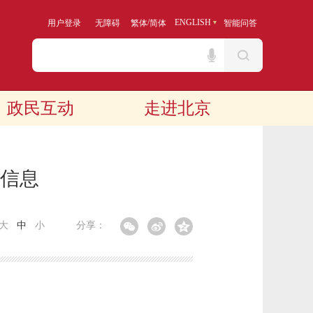
/
ENGLISH
用户登录
无障碍
繁体
简体
智能问答
政民互动
走进北京
算信息
大
中
小
分享：