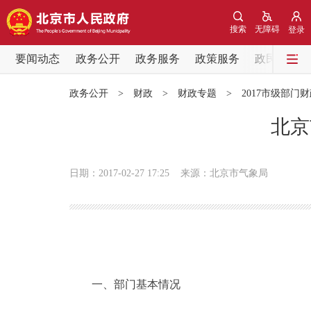
搜索
无障碍
登录
要闻动态
政务公开
政务服务
政策服务
政民互动
要闻动态
政务公开
>
财政
>
财政专题
>
2017市级部门
党中央精神
北京
北京要闻
日期：2017-02-27 17:25
来源：北京市气象局
各区热点
政务公开
市领导
一、部门基本情况
政策兑现