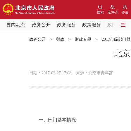
搜索
无障碍
登录
要闻动态
政务公开
政务服务
政策服务
政民互动
要闻动态
政务公开
>
财政
>
财政专题
>
2017市级部门
党中央精神
北京
北京要闻
日期：2017-02-27 17:08
来源：北京市青年宫
各区热点
政务公开
市领导
一、部门基本情况
政策兑现