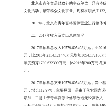
北京市青年宫是财政补助事业单位，只有本级一
文化活动，繁荣群众文化事业。现有在职员工132人
决策公开
2017年，北京市青年宫将暂停营业进行整体
政务服务
二、2017年收入及支出总体情况
个人服务
2017年预算总收入10579.605498万元，比2016年
便民服务
元，比2016年2114.121446万元增加3054.17
年度预算1789.632399万元，比2016年200万元增加
中介服务
元。
政民互动
2017年预算总支出10579.605498万元，其中基本支出
12345网上接诉即办
元，增长112.97%，主要原因一是由于落实国
增加；二是由于青年宫停业修缮改造无经营收入，原计
参与调查
2016年439.6924万元增加6173.8049万