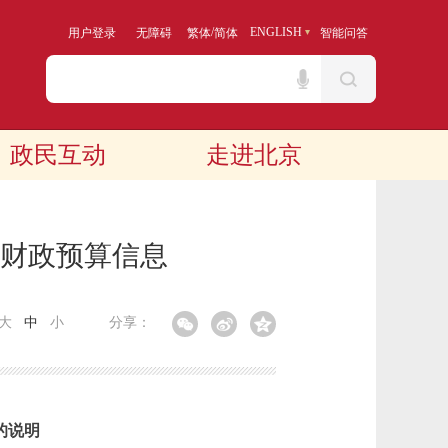
/
ENGLISH
用户登录
无障碍
繁体
简体
智能问答
政民互动
走进北京
年财政预算信息
大
中
小
分享：
的说明