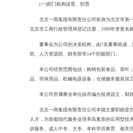
(一)部门机构设置、职责
决策公开
北京一商集团有限责任公司前身为北京市第一商业局
北京市工商行政管理局登记注册，1999年变更
政务服务
董事会为公司的决策机构，由7名董事组成，董
个人服务
部、人力资源部、财务部等14个职能部门。
便民服务
本公司经营范围包括：购销包装食品、茶叶；购
品、劳保用品、机械电器设备；仓储服务服装加
中介服务
本公司所属事业单位由市编办批准设立，财政补
政民互动
北京一商集团有限责任公司本级主要职能是负责
12345网上接诉即办
人才，为首都现代服务业培养高素质的应用型技
训服务。成人中专、大专、本科学历教育、相关
参与调查