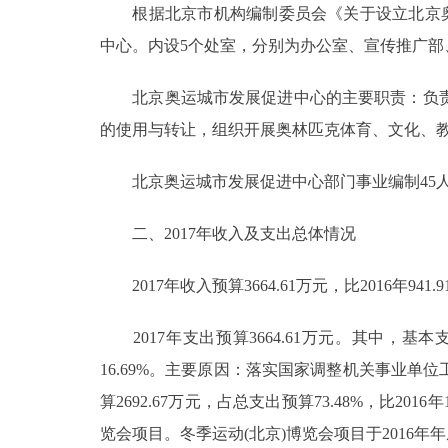
根据北京市机构编制委员会《关于设立北京奥运城
中心。内设5个处室，分别为办公室、宣传推广部
决策公开
北京奥运城市发展促进中心的主要职责：负责
政务服务
的使用与转让，组织开展奥林匹克体育、文化、
个人服务
北京奥运城市发展促进中心部门事业编制45人。至
便民服务
二、2017年收入及支出总体情况
中介服务
2017年收入预算3664.61万元，比2016年941.
政民互动
2017年支出预算3664.61万元。其中，基本支出预
16.69%。主要原因：落实国家调整机关事业单
12345网上接诉即办
算2692.67万元，占总支出预算73.48%，比2016年
览会项目。冬季运动(北京)博览会项目于2016年
参与调查