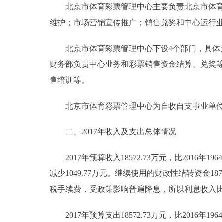
北京市体育彩票管理中心主要负责北京市体育彩
维护；市场营销宣传推广；销售兑奖和中心运行
决策公开
北京市体育彩票管理中心下设4个部门，具体为
政务服务
财务部负责中心业务和彩票销售资金结算、兑奖
个人服务
售培训等。
北京市体育彩票管理中心为自收自支事业单位，
便民服务
二、2017年收入及支出总体情况
中介服务
2017年预算收入18572.73万元，比2016年19643
政民互动
减少1049.77万元。继续使用的财政性结转资金18
12345网上接诉即办
税手续费，受政策影响普遍降息，所以利息收入
2017年预算支出18572.73万元，比2016年1964
参与调查