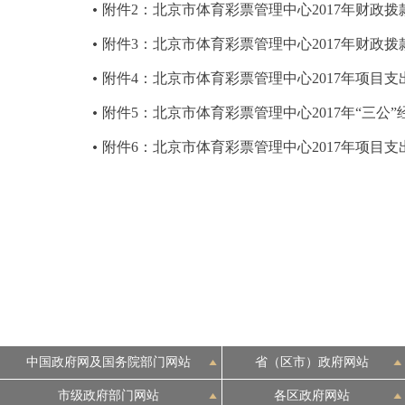
附件2：北京市体育彩票管理中心2017年财政
附件3：北京市体育彩票管理中心2017年财政
附件4：北京市体育彩票管理中心2017年项目支
附件5：北京市体育彩票管理中心2017年“三公
附件6：北京市体育彩票管理中心2017年项目
中国政府网及国务院部门网站
省（区市）政府网站
市级政府部门网站
各区政府网站