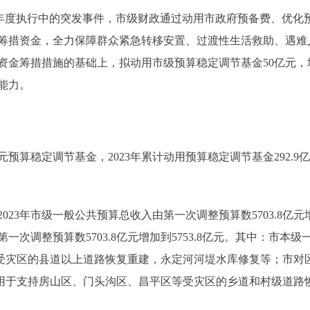
是年度执行中的突发事件，市级财政通过动用市政府预备费、优化
筹措资金，全力保障群众紧急转移安置、过渡性生活救助、遇难
资金筹措措施的基础上，拟动用市级预算稳定调节基金50亿元
能力。
稳定调节基金，2023年累计动用预算稳定调节基金292.9亿
3年市级一般公共预算总收入由第一次调整预算数5703.8亿元增加
一次调整预算数5703.8亿元增加到5753.8亿元。其中：市本级
用于受灾区的县道以上道路恢复重建，永定河河堤水库修复等；市对区
主要是用于支持房山区、门头沟区、昌平区等受灾区的乡道和村级道