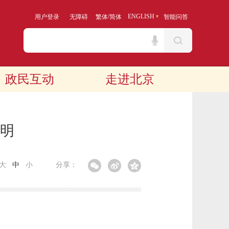
/
ENGLISH
用户登录
无障碍
繁体
简体
智能问答
政民互动
走进北京
说明
大
中
小
分享：