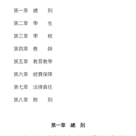
走進北京
第一章 總 則
北京概況
十六區概覽
人文北京
第二章 學 生
第三章 學 校
綠色北京
圖説北京
視頻北京
第四章 教 師
多語種
第五章 教育教學
ENGLISH
한국어
日本語
第六章 經費保障
DEUTSCH
FRANÇAIS
РУССКИЙ ЯЗЫК
第七章 法律責任
第八章 附 則
ESPAÑOL
PORTUGUÊS
العربية
ITALIANO
第一章 總 則