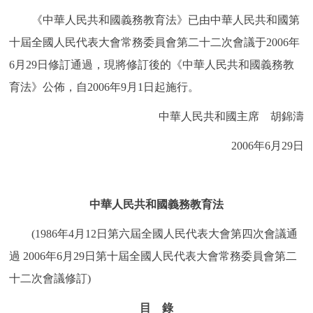
決策公開
專題公開
《中華人民共和國義務教育法》已由中華人民共和國第
十屆全國人民代表大會常務委員會第二十二次會議于2006年
政務服務
6月29日修訂通過，現將修訂後的《中華人民共和國義務教
育法》公佈，自2006年9月1日起施行。
個人服務
法人服務
部門服務
中華人民共和國主席 胡錦濤
便民服務
利企服務
投資項目
2006年6月29日
仲介服務
陽光政務
中華人民共和國義務教育法
政民互動
(1986年4月12日第六屆全國人民代表大會第四次會議通
12345網上接訴即辦
我要諮詢
我要建議
過 2006年6月29日第十屆全國人民代表大會常務委員會第二
十二次會議修訂)
參與調查
線上訪談
圖説互動
目 錄