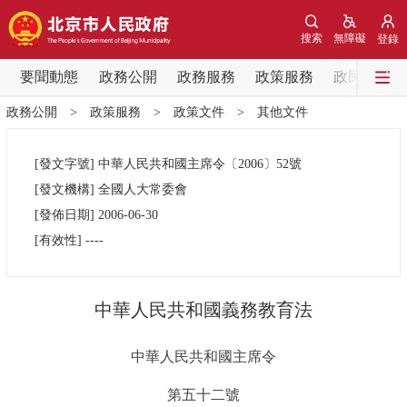
網站地圖
搜索
無障礙
登錄
要聞動態
要聞動態
政務公開
政務服務
政策服務
政民互動
政務公開
>
政策服務
>
政策文件
>
其他文件
黨中央精神
國務院資訊
中央部委動態
[發文字號]
中華人民共和國主席令
〔2006〕
52號
北京要聞
會議資訊
部門動態
[發文機構]
全國人大常委會
[發佈日期]
2006-06-30
各區熱點
[有效性]
----
政務公開
中華人民共和國義務教育法
市領導
機構職能
政策服務
中華人民共和國主席令
政策兌現
政策解讀
回應關切
第五十二號