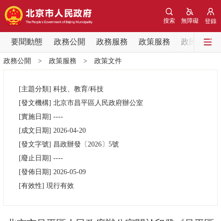
網站地圖
搜索
無障礙
登錄
要聞動態
要聞動態
政務公開
政務服務
政策服務
政民互動
政務公開
>
政策服務
>
政策文件
黨中央精神
國務院資訊
中央部委動態
[主題分類]
科技、教育/科技
北京要聞
會議資訊
部門動態
[發文機構]
北京市昌平區人民政府辦公室
[實施日期]
----
各區熱點
[成文日期]
2026-04-20
[發文字號]
昌政辦發
〔2026〕
5號
政務公開
[廢止日期]
----
[發佈日期]
2026-05-09
市領導
機構職能
政策服務
[有效性]
現行有效
政策兌現
政策解讀
回應關切