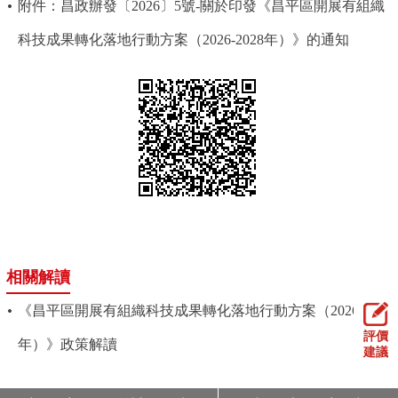
附件：昌政辦發〔2026〕5號-關於印發《昌平區開展有組織
走進北京
科技成果轉化落地行動方案（2026-2028年）》的通知
北京概況
十六區概覽
人文北京
綠色北京
圖説北京
視頻北京
多語種
ENGLISH
한국어
日本語
DEUTSCH
FRANÇAIS
РУССКИЙ ЯЗЫК
相關解讀
ESPAÑOL
PORTUGUÊS
العربية
《昌平區開展有組織科技成果轉化落地行動方案（2026-2028
評價
年）》政策解讀
建議
ITALIANO