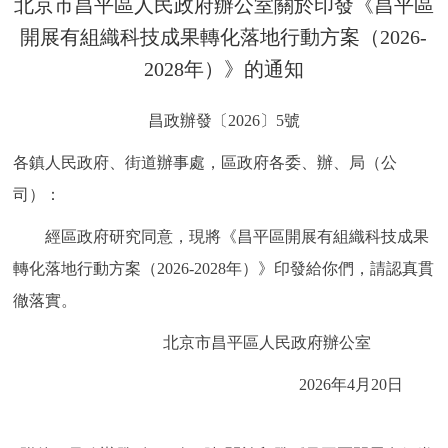
北京市昌平區人民政府辦公室關於印發《昌平區
決策公開
專題公開
開展有組織科技成果轉化落地行動方案（2026-
2028年）》的通知
政務服務
昌政辦發〔2026〕5號
個人服務
法人服務
部門服務
各鎮人民政府、街道辦事處，區政府各委、辦、局（公
便民服務
利企服務
投資項目
司）：
經區政府研究同意，現將《昌平區開展有組織科技成果
仲介服務
陽光政務
轉化落地行動方案（2026-2028年）》印發給你們，請認真貫
政民互動
徹落實。
北京市昌平區人民政府辦公室
12345網上接訴即辦
我要諮詢
我要建議
2026年4月20日
參與調查
線上訪談
圖説互動