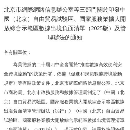
決策公開
專題公開
北京市網際網路信息辦公室等三部門關於印發中
國（北京）自由貿易試驗區、國家服務業擴大開
政務服務
放綜合示範區數據出境負面清單（2025版）及管
理辦法的通知
個人服務
法人服務
部門服務
各有關單位：
便民服務
利企服務
投資項目
為貫徹黨的二十屆四中全會關於“推進數據高效便利安
仲介服務
陽光政務
全跨境流動”的決策部署，依據《促進和規範數據跨境流動
規定》等有關政策文件，北京市網際網路信息辦公室、北京
政民互動
市商務局、北京市政務服務和數據管理局制定了《中國（北
12345網上接訴即辦
我要諮詢
我要建議
京）自由貿易試驗區、國家服務業擴大開放綜合示範區數據
出境負面清單管理辦法（試行）》《中國（北京）自由貿易
參與調查
線上訪談
圖説互動
試驗區、國家服務業擴大開放綜合示範區數據出境管理清單
（負面清單）（2025版）》，現正式印發，請嚴格按照管理