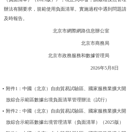
走進北京
辦法有關要求，規範使用負面清單。實施過程中遇到問題請
北京概況
十六區概覽
人文北京
及時報告。
北京市網際網路信息辦公室
綠色北京
圖説北京
視頻北京
北京市商務局
多語種
北京市政務服務和數據管理局
ENGLISH
한국어
日本語
2026年5月8日
DEUTSCH
FRANÇAIS
РУССКИЙ ЯЗЫК
附件1：中國（北京）自由貿易試驗區、國家服務業擴大開
放綜合示範區數據出境負面清單管理辦法（試行）
ESPAÑOL
PORTUGUÊS
العربية
附件2：中國（北京）自由貿易試驗區、國家服務業擴大開
ITALIANO
放綜合示範區數據出境管理清單（負面清單）（2025版）