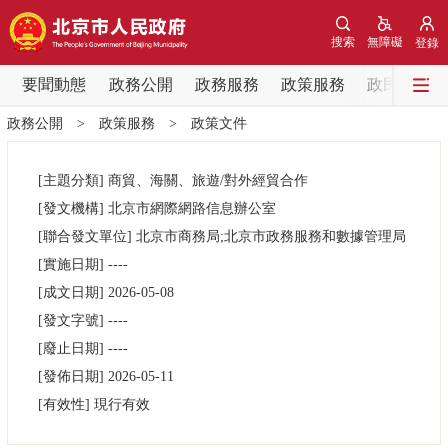
網站地圖
搜索
無障礙
登錄
要聞動態
要聞動態
政務公開
政務服務
政策服務
政民互動
政務公開
>
政策服務
>
政策文件
黨中央精神
國務院資訊
中央部委動態
[主題分類]
商貿、海關、旅遊/對外經貿合作
北京要聞
會議資訊
部門動態
[發文機構]
北京市網際網路信息辦公室
[聯合發文單位]
北京市商務局;北京市政務服務和數據管理局
各區熱點
[實施日期]
----
[成文日期]
2026-05-08
政務公開
[發文字號]
----
[廢止日期]
----
市領導
機構職能
政策服務
[發佈日期]
2026-05-11
[有效性]
現行有效
政策兌現
政策解讀
回應關切