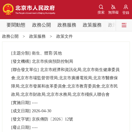
網站地圖
搜索
無障礙
登錄
要聞動態
要聞動態
政務公開
政務服務
政策服務
政民互動
政務公開
>
政策服務
>
政策文件
黨中央精神
國務院資訊
中央部委動態
[主題分類]
衛生、體育/其他
北京要聞
會議資訊
部門動態
[發文機構]
北京市疾病預防控制局
[聯合發文單位]
北京市經濟和資訊化局;北京市衛生健康委員
各區熱點
會;北京市市場監督管理局;北京市廣播電視局;北京市醫療保
障局;北京市發展和改革委員會;北京市教育委員會;北京市民
政務公開
政局;北京市財政局;北京市水務局;北京市殘疾人聯合會
[實施日期]
----
市領導
機構職能
政策服務
[成文日期]
2026-04-30
[發文字號]
京疾傳防
〔2026〕
12號
政策兌現
政策解讀
回應關切
[廢止日期]
----