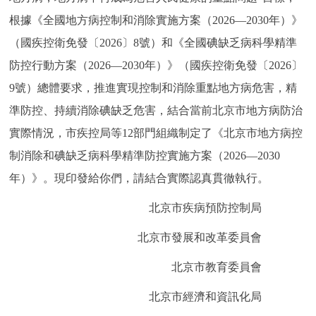
走進北京
根據《全國地方病控制和消除實施方案（2026—2030年）》
（國疾控衛免發〔2026〕8號）和《全國碘缺乏病科學精準
北京概況
十六區概覽
人文北京
防控行動方案（2026—2030年）》（國疾控衛免發〔2026〕
綠色北京
圖説北京
視頻北京
9號）總體要求，推進實現控制和消除重點地方病危害，精
準防控、持續消除碘缺乏危害，結合當前北京市地方病防治
多語種
實際情況，市疾控局等12部門組織制定了《北京市地方病控
制消除和碘缺乏病科學精準防控實施方案（2026—2030
ENGLISH
한국어
日本語
年）》。現印發給你們，請結合實際認真貫徹執行。
DEUTSCH
FRANÇAIS
РУССКИЙ ЯЗЫК
北京市疾病預防控制局
北京市發展和改革委員會
ESPAÑOL
PORTUGUÊS
العربية
北京市教育委員會
ITALIANO
北京市經濟和資訊化局