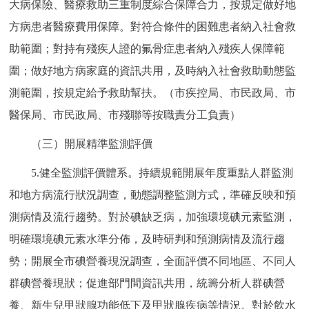
大病保險、醫療救助三重制度綜合保障合力，按規定做好地
方病患者醫療費用保障。對符合條件的困難患者納入社會救
助範圍；對持有殘疾人證的氟骨症患者納入殘疾人保障範
圍；做好地方病家庭的資訊共用，及時納入社會救助動態監
測範圍，按規定給予救助幫扶。（市疾控局、市民政局、市
醫保局、市民政局、市殘聯等按職責分工負責）
（三）開展精準監測評價
5.健全監測評價體系。持續規範開展年度重點人群監測
和地方病流行狀況調查，動態調整監測方式，準確反映和預
測病情及流行趨勢。對於碘缺乏病，加強環境碘元素監測，
明確環境碘元素水準分佈，及時研判和預測病情及流行趨
勢；開展全市碘營養現況調查，全面評價不同地區、不同人
群碘營養現狀；促進部門間資訊共用，統籌分析人群碘營
養、新生兒甲狀腺功能低下及甲狀腺疾病等情況。對於飲水