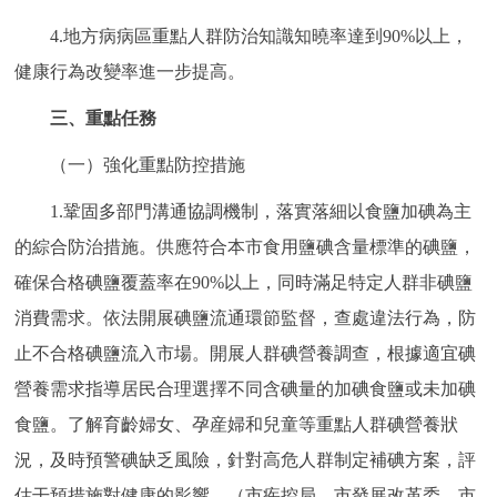
4.地方病病區重點人群防治知識知曉率達到90%以上，
健康行為改變率進一步提高。
三、重點任務
（一）強化重點防控措施
1.鞏固多部門溝通協調機制，落實落細以食鹽加碘為主
的綜合防治措施。供應符合本市食用鹽碘含量標準的碘鹽，
確保合格碘鹽覆蓋率在90%以上，同時滿足特定人群非碘鹽
消費需求。依法開展碘鹽流通環節監督，查處違法行為，防
止不合格碘鹽流入市場。開展人群碘營養調查，根據適宜碘
營養需求指導居民合理選擇不同含碘量的加碘食鹽或未加碘
食鹽。了解育齡婦女、孕産婦和兒童等重點人群碘營養狀
況，及時預警碘缺乏風險，針對高危人群制定補碘方案，評
估干預措施對健康的影響。（市疾控局、市發展改革委、市