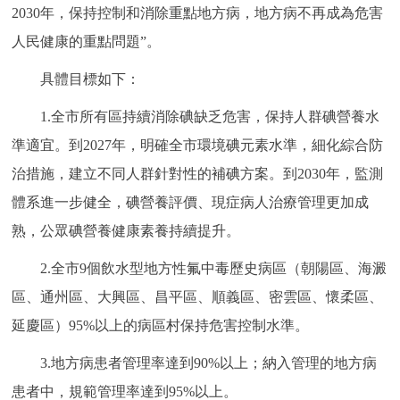
2030年，保持控制和消除重點地方病，地方病不再成為危害
人民健康的重點問題”。
具體目標如下：
1.全市所有區持續消除碘缺乏危害，保持人群碘營養水
準適宜。到2027年，明確全市環境碘元素水準，細化綜合防
治措施，建立不同人群針對性的補碘方案。到2030年，監測
體系進一步健全，碘營養評價、現症病人治療管理更加成
熟，公眾碘營養健康素養持續提升。
2.全市9個飲水型地方性氟中毒歷史病區（朝陽區、海澱
區、通州區、大興區、昌平區、順義區、密雲區、懷柔區、
延慶區）95%以上的病區村保持危害控制水準。
3.地方病患者管理率達到90%以上；納入管理的地方病
患者中，規範管理率達到95%以上。