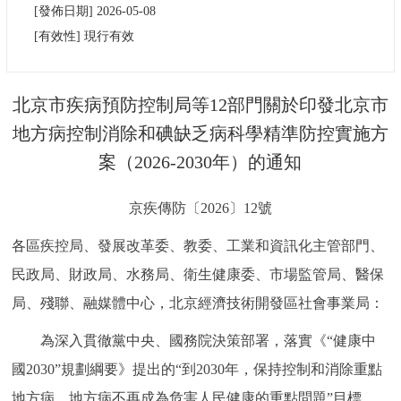
[發佈日期]
2026-05-08
決策公開
專題公開
[有效性]
現行有效
政務服務
北京市疾病預防控制局等12部門關於印發北京市
個人服務
法人服務
部門服務
地方病控制消除和碘缺乏病科學精準防控實施方
案（2026-2030年）的通知
便民服務
利企服務
投資項目
京疾傳防〔2026〕12號
仲介服務
陽光政務
各區疾控局、發展改革委、教委、工業和資訊化主管部門、
政民互動
民政局、財政局、水務局、衛生健康委、市場監管局、醫保
局、殘聯、融媒體中心，北京經濟技術開發區社會事業局：
12345網上接訴即辦
我要諮詢
我要建議
為深入貫徹黨中央、國務院決策部署，落實《“健康中
參與調查
線上訪談
圖説互動
國2030”規劃綱要》提出的“到2030年，保持控制和消除重點
地方病，地方病不再成為危害人民健康的重點問題”目標，