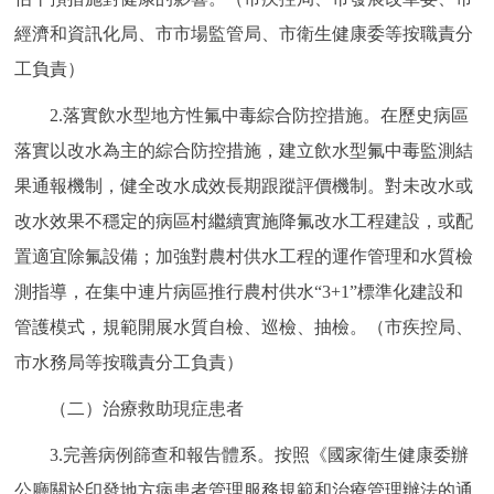
經濟和資訊化局、市市場監管局、市衛生健康委等按職責分
工負責）
2.落實飲水型地方性氟中毒綜合防控措施。在歷史病區
落實以改水為主的綜合防控措施，建立飲水型氟中毒監測結
果通報機制，健全改水成效長期跟蹤評價機制。對未改水或
改水效果不穩定的病區村繼續實施降氟改水工程建設，或配
置適宜除氟設備；加強對農村供水工程的運作管理和水質檢
測指導，在集中連片病區推行農村供水“3+1”標準化建設和
管護模式，規範開展水質自檢、巡檢、抽檢。（市疾控局、
市水務局等按職責分工負責）
（二）治療救助現症患者
3.完善病例篩查和報告體系。按照《國家衛生健康委辦
公廳關於印發地方病患者管理服務規範和治療管理辦法的通