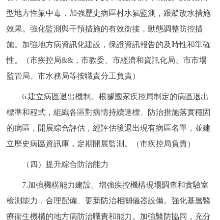
型地方性氟中毒，加強歷史病區村水氟監測，跟蹤改水措施
效果。強化監測與干預措施的有效銜接，動態調整防控措
施。加強地方病資訊化建設，保證資訊報告的及時性和準確
性。（市疾控局&&，市教委、市經濟和資訊化局、市市場
監管局、市水務局等按職責分工負責）
6.建立病區退出機制。根據國家疾控局制定的病區退出
標準和程式，組織各區對病情持續達標、防治措施落實穩固
的病區，開展綜合評估，經評估後退出現有病區名單，並建
立歷史病區資訊庫，定期開展監測。（市疾控局負責）
（四）提升綜合防治能力
7.加強機構能力建設。增強疾控機構現場調查和實驗室
檢測能力，合理配備、更新防治相關儀器設備。強化基層醫
療衛生機構的地方病防治職責和能力。加強醫防協同，充分