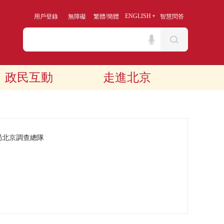
/
ENGLISH
用戶登錄
無障礙
繁體
簡體
智慧問答
政民互動
走進北京
局北京調查總隊