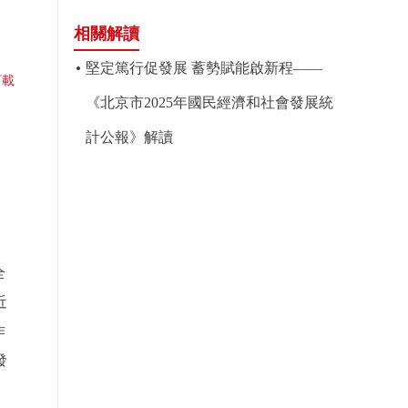
相關解讀
堅定篤行促發展 蓄勢賦能啟新程——
下載
《北京市2025年國民經濟和社會發展統
計公報》解讀
全
近
作
發