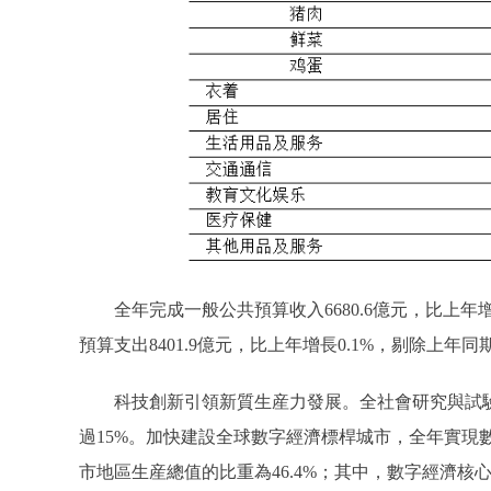
全年完成一般公共預算收入6680.6億元，比上年增長4
預算支出8401.9億元，比上年增長0.1%，剔除上年
科技創新引領新質生産力發展。全社會研究與試驗發
過15%。加快建設全球數字經濟標桿城市，全年實現數字
市地區生産總值的比重為46.4%；其中，數字經濟核心産