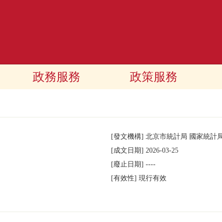
政務服務
政策服務
[發文機構]
北京市統計局 國家統計
[成文日期]
2026-03-25
[廢止日期]
----
[有效性]
現行有效