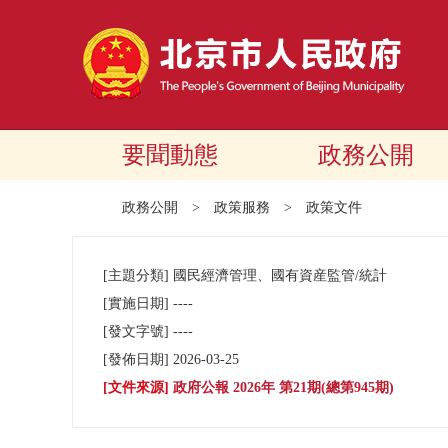
要聞動態
政務公開
政務公開
>
政策服務
>
政策文件
[主題分類]
國民經濟管理、國有資産監管/統計
[實施日期]
----
[發文字號]
----
[發佈日期]
2026-03-25
[文件來源]
政府公報 2026年 第21期(總第945期)