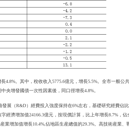
.8%。其中，稅收收入5775.6億元，增長5.5%。全市一般公
同期中央增發國債一次性因素後，同口徑增長4.8%。
展（R&D）經費投入強度保持在6%左右，基礎研究經費佔比
經濟增加值24166.3億元，按現價計算，比上年增長8.7%，佔
業增加值增長10.4%,佔地區生産總值的29.3%。高技術産業、