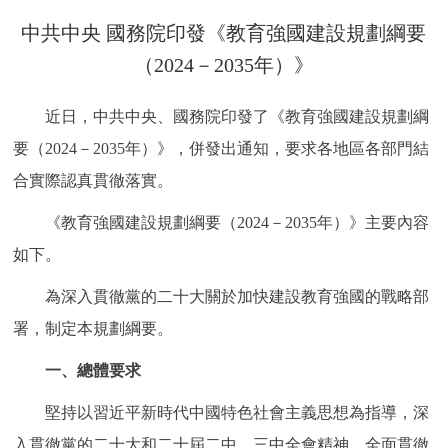
決策公開
專題公開
中共中央 國務院印發《教育強國建設規劃綱要
（2024－2035年）》
政務服務
近日，中共中央、國務院印發了《教育強國建設規劃綱
個人服務
法人服務
部門服務
要（2024－2035年）》，併發出通知，要求各地區各部門結
合實際認真貫徹落實。
便民服務
利企服務
投資項目
《教育強國建設規劃綱要（2024－2035年）》主要內容
仲介服務
陽光政務
如下。
政民互動
為深入貫徹黨的二十大關於加快建設教育強國的戰略部
署，制定本規劃綱要。
12345網上接訴即辦
我要諮詢
我要建議
一、總體要求
參與調查
線上訪談
圖説互動
堅持以習近平新時代中國特色社會主義思想為指導，深
入貫徹黨的二十大和二十屆二中、三中全會精神，全面貫徹