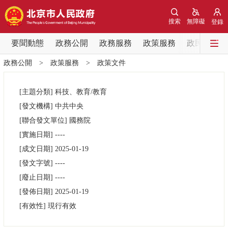
網站地圖
搜索
無障礙
登錄
要聞動態
要聞動態
政務公開
政務服務
政策服務
政民互動
政務公開
>
政策服務
>
政策文件
黨中央精神
國務院資訊
中央部委動態
[主題分類]
科技、教育/教育
北京要聞
會議資訊
部門動態
[發文機構]
中共中央
[聯合發文單位]
國務院
各區熱點
[實施日期]
----
[成文日期]
2025-01-19
政務公開
[發文字號]
----
[廢止日期]
----
市領導
機構職能
政策服務
[發佈日期]
2025-01-19
[有效性]
現行有效
政策兌現
政策解讀
回應關切