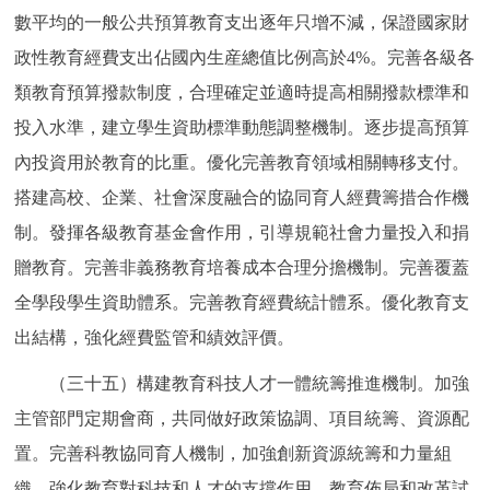
數平均的一般公共預算教育支出逐年只增不減，保證國家財
政性教育經費支出佔國內生産總值比例高於4%。完善各級各
類教育預算撥款制度，合理確定並適時提高相關撥款標準和
投入水準，建立學生資助標準動態調整機制。逐步提高預算
內投資用於教育的比重。優化完善教育領域相關轉移支付。
搭建高校、企業、社會深度融合的協同育人經費籌措合作機
制。發揮各級教育基金會作用，引導規範社會力量投入和捐
贈教育。完善非義務教育培養成本合理分擔機制。完善覆蓋
全學段學生資助體系。完善教育經費統計體系。優化教育支
出結構，強化經費監管和績效評價。
（三十五）構建教育科技人才一體統籌推進機制。加強
主管部門定期會商，共同做好政策協調、項目統籌、資源配
置。完善科教協同育人機制，加強創新資源統籌和力量組
織。強化教育對科技和人才的支撐作用，教育佈局和改革試