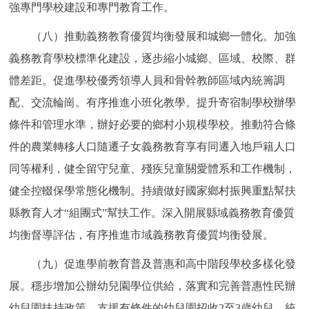
強專門學校建設和專門教育工作。
（八）推動義務教育優質均衡發展和城鄉一體化。加強
義務教育學校標準化建設，逐步縮小城鄉、區域、校際、群
體差距。促進學校優秀領導人員和骨幹教師區域內統籌調
配、交流輪崗。有序推進小班化教學。提升寄宿制學校辦學
條件和管理水準，辦好必要的鄉村小規模學校。推動符合條
件的農業轉移人口隨遷子女義務教育享有同遷入地戶籍人口
同等權利，健全留守兒童、殘疾兒童關愛體系和工作機制，
健全控輟保學常態化機制。持續做好國家鄉村振興重點幫扶
縣教育人才“組團式”幫扶工作。深入開展縣域義務教育優質
均衡督導評估，有序推進市域義務教育優質均衡發展。
（九）促進學前教育普及普惠和高中階段學校多樣化發
展。穩步增加公辦幼兒園學位供給，落實和完善普惠性民辦
幼兒園扶持政策。支援有條件的幼兒園招收2至3歲幼兒。統