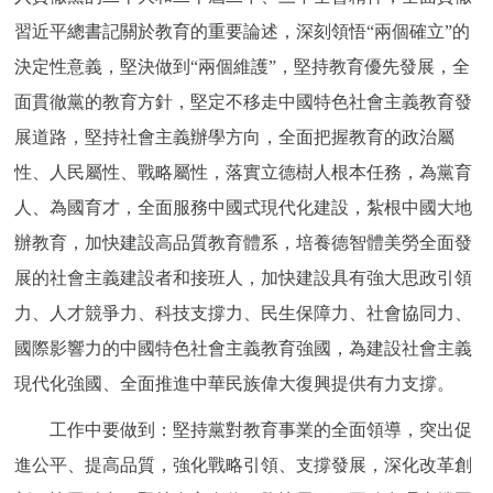
走進北京
習近平總書記關於教育的重要論述，深刻領悟“兩個確立”的
決定性意義，堅決做到“兩個維護”，堅持教育優先發展，全
北京概況
十六區概覽
人文北京
面貫徹黨的教育方針，堅定不移走中國特色社會主義教育發
綠色北京
圖説北京
視頻北京
展道路，堅持社會主義辦學方向，全面把握教育的政治屬
性、人民屬性、戰略屬性，落實立德樹人根本任務，為黨育
多語種
人、為國育才，全面服務中國式現代化建設，紮根中國大地
辦教育，加快建設高品質教育體系，培養德智體美勞全面發
ENGLISH
한국어
日本語
展的社會主義建設者和接班人，加快建設具有強大思政引領
DEUTSCH
FRANÇAIS
РУССКИЙ ЯЗЫК
力、人才競爭力、科技支撐力、民生保障力、社會協同力、
國際影響力的中國特色社會主義教育強國，為建設社會主義
ESPAÑOL
PORTUGUÊS
العربية
現代化強國、全面推進中華民族偉大復興提供有力支撐。
工作中要做到：堅持黨對教育事業的全面領導，突出促
ITALIANO
進公平、提高品質，強化戰略引領、支撐發展，深化改革創