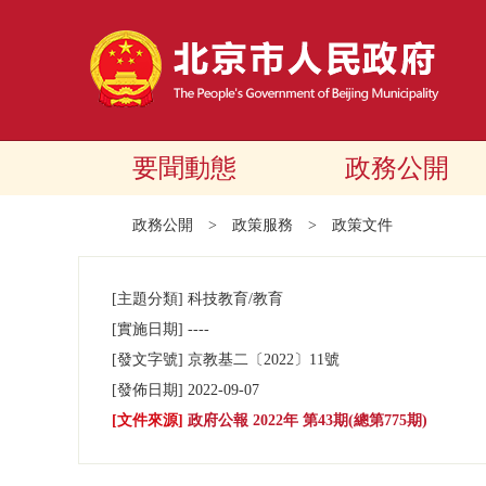
要聞動態
政務公開
政務公開
>
政策服務
>
政策文件
[主題分類]
科技教育/教育
[實施日期]
----
[發文字號]
京教基二
〔2022〕
11號
[發佈日期]
2022-09-07
[文件來源]
政府公報 2022年 第43期(總第775期)