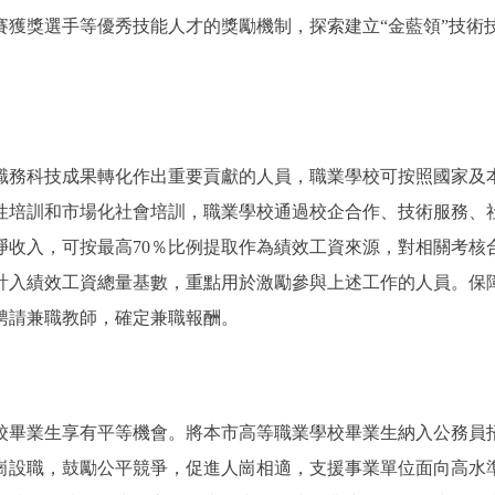
獲獎選手等優秀技能人才的獎勵機制，探索建立“金藍領”技術
務科技成果轉化作出重要貢獻的人員，職業學校可按照國家及
性培訓和市場化社會培訓，職業學校通過校企合作、技術服務、
凈收入，可按最高70％比例提取作為績效工資來源，對相關考核
計入績效工資總量基數，重點用於激勵參與上述工作的人員。保
聘請兼職教師，確定兼職報酬。
畢業生享有平等機會。將本市高等職業學校畢業生納入公務員
崗設職，鼓勵公平競爭，促進人崗相適，支援事業單位面向高水