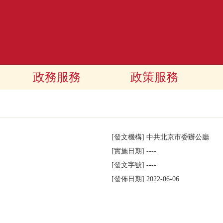
政務服務
政策服務
[發文機構]
中共北京市委辦公廳
[實施日期]
----
[發文字號]
----
[發佈日期]
2022-06-06