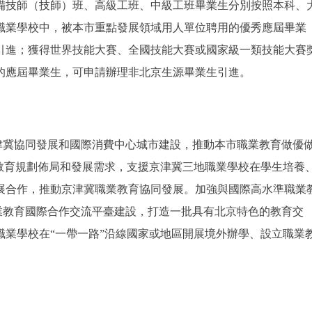
備技師（技師）班、高級工班、中級工班畢業生分別按照本科、
職業學校中，被本市重點發展領域用人單位聘用的優秀應屆畢業
引進；獲得世界技能大賽、全國技能大賽或國家級一類技能大賽
的應屆畢業生，可申請辦理非北京生源畢業生引進。
津冀協同發展和國際消費中心城市建設，推動本市職業教育做優
教育規劃佈局和發展需求，支援京津冀三地職業學校在學生培養
展合作，推動京津冀職業教育協同發展。加強與國際高水準職業
職業教育國際合作交流平臺建設，打造一批具有北京特色的教育交
業學校在“一帶一路”沿線國家或地區開展境外辦學、設立職業