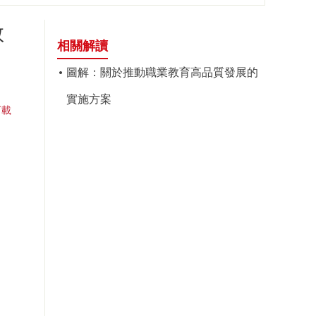
教
相關解讀
圖解：關於推動職業教育高品質發展的
實施方案
下載
。
廳
廳
0日