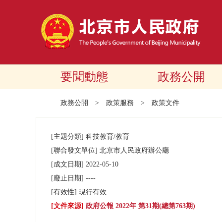
要聞動態
政務公開
政務公開
>
政策服務
>
政策文件
[主題分類]
科技教育/教育
[聯合發文單位]
北京市人民政府辦公廳
[成文日期]
2022-05-10
[廢止日期]
----
[有效性]
現行有效
[文件來源]
政府公報 2022年 第31期(總第763期)