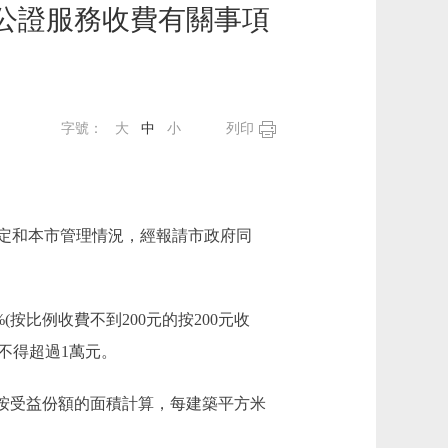
公證服務收費有關事項
字號：
大
中
小
列印
定和本市管理情況，經報請市政府同
按比例收費不到200元的按200元收
費用不得超過1萬元。
按受益份額的面積計算，每建築平方米
。