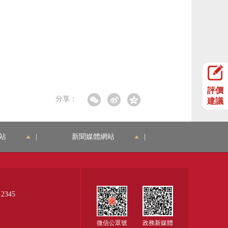
評價
分享：
建議
站
|
新聞媒體網站
|
345
微信公眾號
政務新媒體