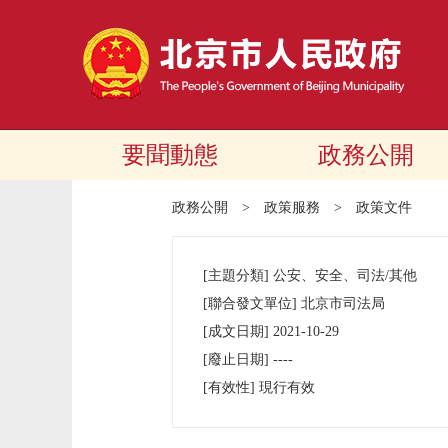
要聞動態
政務公開
政務公開
>
政策服務
>
政策文件
[主題分類]
公安、安全、司法/其他
[聯合發文單位]
北京市司法局
[成文日期]
2021-10-29
[廢止日期]
----
[有效性]
現行有效