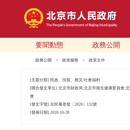
要聞動態
政務公開
政務公開
>
政策服務
>
政策文件
[主題分類]
民政、扶貧、救災/社會福利
[聯合發文單位]
北京市財政局;北京市衛生健康委員會;
會
[發文字號]
京民養老發
〔2020〕
132號
[發佈日期]
2020-10-28