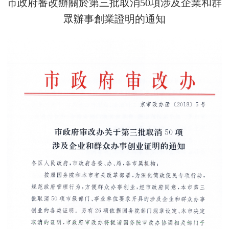
市政府審改辦關於第三批取消50項涉及企業和群
決策公開
專題公開
眾辦事創業證明的通知
政務服務
個人服務
法人服務
部門服務
便民服務
利企服務
投資項目
仲介服務
陽光政務
政民互動
12345網上接訴即辦
我要諮詢
我要建議
參與調查
線上訪談
圖説互動