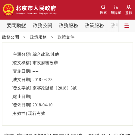
網站地圖
搜索
無障礙
登錄
要聞動態
要聞動態
政務公開
政務服務
政策服務
政民互動
政務公開
>
政策服務
>
政策文件
黨中央精神
國務院資訊
中央部委動態
[主題分類]
綜合政務/其他
北京要聞
會議資訊
部門動態
[發文機構]
市政府審改辦
[實施日期]
----
各區熱點
[成文日期]
2018-03-23
[發文字號]
京審改辦函
〔2018〕
5號
政務公開
[廢止日期]
----
[發佈日期]
2018-04-10
市領導
機構職能
政策服務
[有效性]
現行有效
政策兌現
政策解讀
回應關切