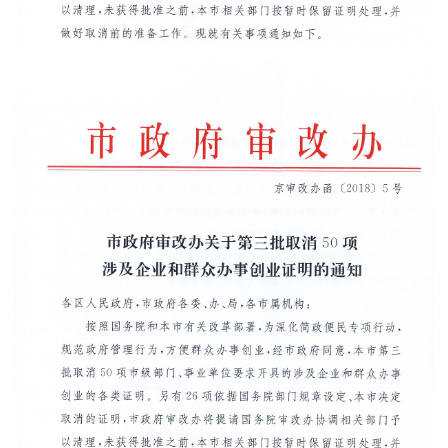
走進北京
北京概況
十六區概覽
人文北京
綠色北京
圖説北京
視頻北京
多語種
ENGLISH
한국어
日本語
DEUTSCH
FRANÇAIS
РУССКИЙ ЯЗЫК
ESPAÑOL
PORTUGUÊS
العربية
ITALIANO