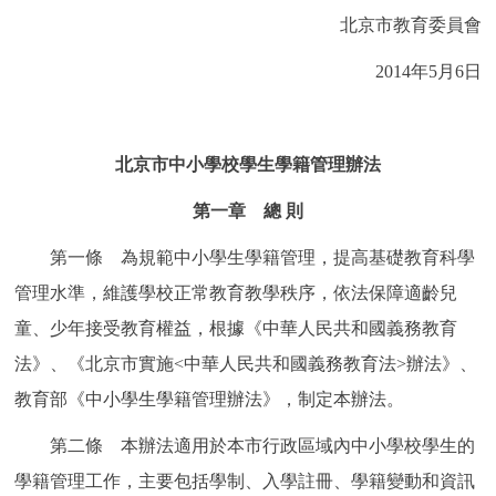
走進北京
北京市教育委員會
北京概況
十六區概覽
人文北京
2014年5月6日
綠色北京
圖説北京
視頻北京
北京市中小學校學生學籍管理辦法
多語種
第一章 總 則
ENGLISH
한국어
日本語
第一條 為規範中小學生學籍管理，提高基礎教育科學
管理水準，維護學校正常教育教學秩序，依法保障適齡兒
DEUTSCH
FRANÇAIS
РУССКИЙ ЯЗЫК
童、少年接受教育權益，根據《中華人民共和國義務教育
法》、《北京市實施<中華人民共和國義務教育法>辦法》、
ESPAÑOL
PORTUGUÊS
العربية
教育部《中小學生學籍管理辦法》，制定本辦法。
ITALIANO
第二條 本辦法適用於本市行政區域內中小學校學生的
學籍管理工作，主要包括學制、入學註冊、學籍變動和資訊