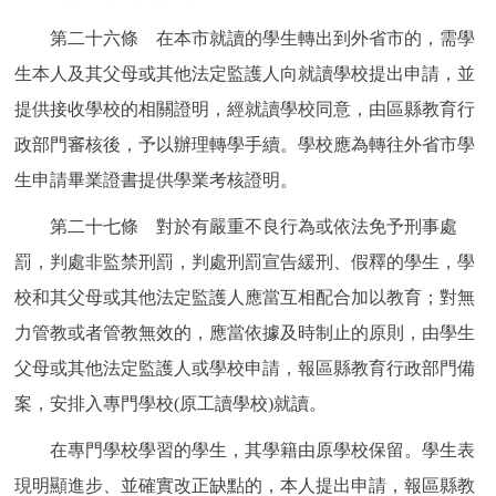
第二十六條 在本市就讀的學生轉出到外省市的，需學
生本人及其父母或其他法定監護人向就讀學校提出申請，並
提供接收學校的相關證明，經就讀學校同意，由區縣教育行
政部門審核後，予以辦理轉學手續。學校應為轉往外省市學
生申請畢業證書提供學業考核證明。
第二十七條 對於有嚴重不良行為或依法免予刑事處
罰，判處非監禁刑罰，判處刑罰宣告緩刑、假釋的學生，學
校和其父母或其他法定監護人應當互相配合加以教育；對無
力管教或者管教無效的，應當依據及時制止的原則，由學生
父母或其他法定監護人或學校申請，報區縣教育行政部門備
案，安排入專門學校(原工讀學校)就讀。
在專門學校學習的學生，其學籍由原學校保留。學生表
現明顯進步、並確實改正缺點的，本人提出申請，報區縣教