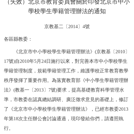
（失效）北京市教育委員會關於印發北京市中小
決策公開
專題公開
學校學生學籍管理辦法的通知
政務服務
京教基二〔2014〕4號
個人服務
法人服務
部門服務
各區縣教委：
《北京市中小學校學生學籍管理辦法》(京教基〔2010〕
便民服務
利企服務
投資項目
17號)自2010年5月24日施行以來，對完善本市中小學校學生
學籍管理制度，規範學籍管理工作，維護學校正常教育教學
仲介服務
陽光政務
秩序發揮了重要作用。為落實教育部《中小學生學籍管理辦
政民互動
法》(教基一〔2013〕7號)要求，提高基礎教育科學管理水
準，市教委在認真總結調研、廣泛徵求意見的基礎上，修訂
12345網上接訴即辦
我要諮詢
我要建議
了《北京市中小學校學生學籍管理辦法》，已經市教委2013
年第18次主任辦公會討論通過，現印發給你們，請遵照執
參與調查
線上訪談
圖説互動
行。