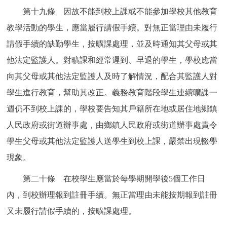
第十九條 因故不能到校上課或不能參加學校其他教育
教學活動的學生，應當履行請假手續。對無正當理由未履行
請假手續的缺勤學生，按曠課處理，並及時通知其父母或其
他法定監護人。對曠課和經常遲到、早退的學生，學校應當
向其父母或其他法定監護人及時了解情況，配合其監護人對
學生進行教育，幫助其改正。義務教育階段學生連續曠課一
週仍不到校上課的，學校要告知其戶籍所在地或居住地鄉鎮
人民政府或街道辦事處，由鄉鎮人民政府或街道辦事處責令
學生父母或其他法定監護人送學生到校上課，嚴禁出現輟學
現象。
第二十條 在校學生應當於每學期開學後5個工作日
內，到校辦理報到註冊手續。無正當理由未能按期報到註冊
又未履行請假手續的，按曠課處理。