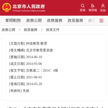
網站地圖
搜索
無障礙
登錄
要聞動態
要聞動態
政務公開
政務服務
政策服務
政民互動
政務公開
>
政策服務
>
政策文件
黨中央精神
國務院資訊
中央部委動態
[主題分類]
科技教育/教育
北京要聞
會議資訊
部門動態
[發文機構]
北京市教育委員會
[實施日期]
2014-06-10
各區熱點
[成文日期]
2014-05-06
[發文字號]
京教基二
〔2014〕
4號
政務公開
[廢止日期]
2021-06-01
[發佈日期]
2014-05-20
市領導
機構職能
政策服務
[有效性]
失效
政策兌現
政策解讀
回應關切