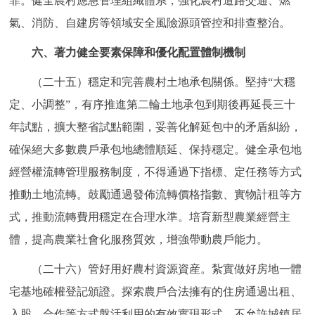
罪。健全農村應急管理組織體系，強化農村道路交通、燃
氣、消防、自建房等領域安全風險源頭管控和排查整治。
六、著力健全要素保障和優化配置體制機制
（二十五）穩定和完善農村土地承包關係。堅持“大穩
定、小調整”，有序推進第二輪土地承包到期後再延長三十
年試點，擴大整省試點範圍，妥善化解延包中的矛盾糾紛，
確保絕大多數農戶承包地總體順延、保持穩定。健全承包地
經營權流轉管理服務制度，不得通過下指標、定任務等方式
推動土地流轉。鼓勵通過發佈流轉價格指數、實物計租等方
式，推動流轉費用穩定在合理水準。培育新型農業經營主
體，提高農業社會化服務質效，增強帶動農戶能力。
（二十六）管好用好農村資源資産。紮實做好房地一體
宅基地確權登記頒證。探索農戶合法擁有的住房通過出租、
入股、合作等方式盤活利用的有效實現形式。不允許城鎮居