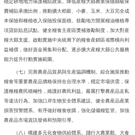
穩定耕地地力保護補貼政策。降低産糧大縣農業保險縣級保
費補貼承擔比例，推動擴大稻穀、小麥、玉米、大豆完全成
本保險和種植收入保險投保面積。鼓勵地方開展糧油種植專
項貸款貼息試點。健全糧食主産區獎補激勵制度，加大對産
糧大縣支援。啟動實施中央統籌下的糧食産銷區省際橫向利
益補償，做好資金籌集和分配。逐步擴大産糧大縣公共服務
能力提升行動實施範圍。
（七）完善農産品貿易與生産協調機制。綜合施策推動
糧食等重要農産品價格保持在合理水準，穩定市場供需，保
護種糧農民積極性，維護好農民利益。嚴厲打擊農産品走私
等違法行為。加強口岸生物安全體系建設。健全農産品産業
損害預警體系。有序做好糧食收購，強化儲備糧監管。加強
農産品市場資訊發佈和預期引導。
（八）構建多元化食物供給體系。踐行大農業觀、大食