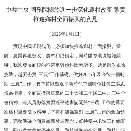
決策公開
專題公開
中共中央 國務院關於進一步深化農村改革 紮實
推進鄉村全面振興的意見
政務服務
（2025年1月1日）
個人服務
法人服務
部門服務
實現中國式現代化，必須加快推進鄉村全面振興。當
便民服務
利企服務
投資項目
前，農業再獲豐收，農村和諧穩定，同時國際環境複雜嚴
峻，我國發展面臨的不確定難預料因素增多。越是應對風險
仲介服務
陽光政務
挑戰，越要夯實“三農”工作基礎。做好2025年及今後一個時
期“三農”工作，要堅持以習近平新時代中國特色社會主義思
政民互動
想為指導，全面貫徹落實黨的二十大和二十屆二中、三中全
12345網上接訴即辦
我要諮詢
我要建議
會精神，深入貫徹落實習近平總書記關於“三農”工作的重要
論述和重要指示精神，堅持和加強黨對“三農”工作的全面領
參與調查
線上訪談
圖説互動
導，完整準確全面貫徹新發展理念，堅持穩中求進工作總基
調，堅持農業農村優先發展，堅持城鄉融合發展，堅持守正