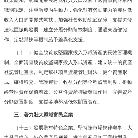
政策體系。統籌開展農村低收入人口及防止返貧致貧對象的
識別認定。注重激發內生動力，強化對有勞動能力的農村低
收入人口的開髮式幫扶，加強社會救助兜底保障，支援欠發
達地區振興發展，建立分層分類幫扶制度，通過東西部協
作、定點幫扶等機制給予差異化支援。
（十二）健全脫貧攻堅國家投入形成資産的長效管理機
制。全面清查脫貧攻堅國家投入形成資産，建立統一的資産
登記管理臺賬。制定幫扶項目資産管理辦法，健全資産形
成、確權移交、管護運營、收益分配等全程監管制度，推動
經營性資産保值增效、公益性資産持續發揮作用。完善資産
分類處置制度，支援各地盤活低效閒置資産。
三、著力壯大縣域富民産業
（十三）發展鄉村特色産業。堅持按市場規律辦事，大
力發展綠色、特色農産品種養，推進農産品加工業轉型升