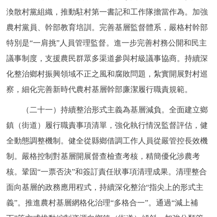
渙散村黨組織，推動駐村第一書記和工作隊擔當作為。加強
農村黨員、幹部教育培訓。完善基層監督體系，嚴格村幹部
特別是“一肩挑”人員管理監督。進一步完善村務公開和民主
議事制度，支援農民群眾多渠道參與村級議事協商。持續深
化整治鄉村振興領域不正之風和腐敗問題，紮實開展對村巡
察，細化完善新時代農村基層幹部廉潔履行職責規範。
（二十一）持續整治形式主義為基層減負。全面建立鄉
鎮（街道）履行職責事項清單，強化執行情況監督評估，健
全動態調整機制。健全從縣鄉借調工作人員從嚴管控長效機
制。嚴格控制對基層開展督查檢查考核，精簡優化涉農考
核。鞏固“一票否決”和簽訂責任狀事項清理成果。清理整合
面向基層的政務應用程式，持續深化整治“指尖上的形式主
義”。推進農村基層網格化治理“多格合一”。通過“減上補