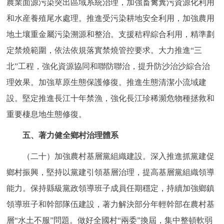
農業面源污染突出區域系統治理，加強畜禽糞污資源化利用
和水産養殖尾水處理。推進受污染耕地安全利用，加強農用
地土壤重金屬污染溯源和整治。支援秸稈綜合利用，精準劃
定禁燒範圍，依法依規落實禁燒管控要求。大力推進“三
北”工程，強化資源協同和聯防聯治，提升防沙治沙綜合治
理效果。加強草原生態保護修復。推進生態清潔小流域建
設。堅定推進長江十年禁漁，強化長江珍稀瀕危物種拯救和
重要棲息地生態修復。
五、著力健全鄉村治理體系
（二十）加強農村基層黨組織建設。深入推進抓黨建促
鄉村振興，堅持以黨建引領基層治理，提高基層黨組織領導
能力。保持縣級黨政領導班子成員任期穩定，持續加強鄉鎮
領導班子和幹部隊伍建設，著力解決部分年輕幹部在農村基
層“水土不服”問題。做好全國村“兩委”換屆，集中整頓軟弱