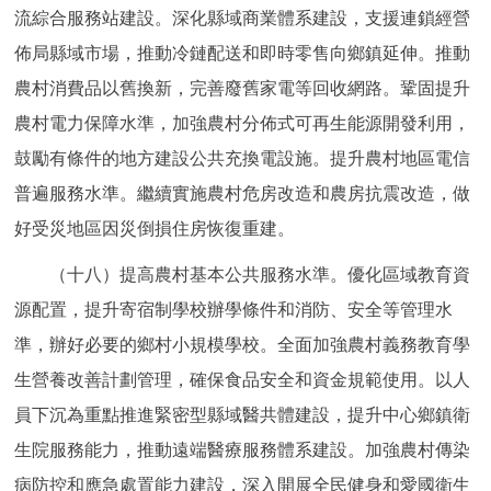
流綜合服務站建設。深化縣域商業體系建設，支援連鎖經營
佈局縣域市場，推動冷鏈配送和即時零售向鄉鎮延伸。推動
農村消費品以舊換新，完善廢舊家電等回收網路。鞏固提升
農村電力保障水準，加強農村分佈式可再生能源開發利用，
鼓勵有條件的地方建設公共充換電設施。提升農村地區電信
普遍服務水準。繼續實施農村危房改造和農房抗震改造，做
好受災地區因災倒損住房恢復重建。
（十八）提高農村基本公共服務水準。優化區域教育資
源配置，提升寄宿制學校辦學條件和消防、安全等管理水
準，辦好必要的鄉村小規模學校。全面加強農村義務教育學
生營養改善計劃管理，確保食品安全和資金規範使用。以人
員下沉為重點推進緊密型縣域醫共體建設，提升中心鄉鎮衛
生院服務能力，推動遠端醫療服務體系建設。加強農村傳染
病防控和應急處置能力建設，深入開展全民健身和愛國衛生