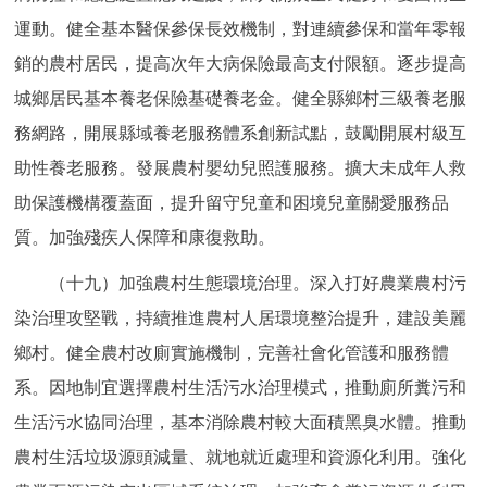
運動。健全基本醫保參保長效機制，對連續參保和當年零報
銷的農村居民，提高次年大病保險最高支付限額。逐步提高
城鄉居民基本養老保險基礎養老金。健全縣鄉村三級養老服
務網路，開展縣域養老服務體系創新試點，鼓勵開展村級互
助性養老服務。發展農村嬰幼兒照護服務。擴大未成年人救
助保護機構覆蓋面，提升留守兒童和困境兒童關愛服務品
質。加強殘疾人保障和康復救助。
（十九）加強農村生態環境治理。深入打好農業農村污
染治理攻堅戰，持續推進農村人居環境整治提升，建設美麗
鄉村。健全農村改廁實施機制，完善社會化管護和服務體
系。因地制宜選擇農村生活污水治理模式，推動廁所糞污和
生活污水協同治理，基本消除農村較大面積黑臭水體。推動
農村生活垃圾源頭減量、就地就近處理和資源化利用。強化