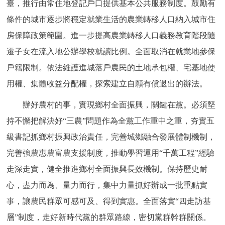
臺，推行由常住地登記戶口提供基本公共服務制度。鼓勵有
條件的城市逐步將穩定就業生活的農業轉移人口納入城市住
房保障政策範圍。進一步提高農業轉移人口義務教育階段隨
遷子女在流入地公辦學校就讀比例。全面取消在就業地參保
戶籍限制。依法維護進城落戶農民的土地承包權、宅基地使
用權、集體收益分配權，探索建立自願有償退出的辦法。
辦好農村的事，實現鄉村全面振興，關鍵在黨。必須堅
持不懈把解決好“三農”問題作為全黨工作重中之重，夯實五
級書記抓鄉村振興政治責任，完善城鄉融合發展體制機制，
完善強農惠農富農支援制度，推動學習運用“千萬工程”經驗
走深走實，健全推進鄉村全面振興長效機制。保持歷史耐
心，盡力而為、量力而行，集中力量抓好辦成一批重點實
事，讓農民群眾可感可及、得到實惠。全面落實“四走訪基
層”制度，走好新時代黨的群眾路線，密切黨群幹群關係。