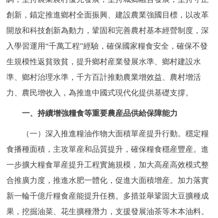
走進北京
創新，錨定推進鄉村全面振興、建設農業強國目標，以改革
北京概況
十六區概覽
人文北京
開放和科技創新為動力，鞏固和完善農村基本經營制度，深
入學習運用“千萬工程”經驗，確保國家糧食安全，確保不發
綠色北京
圖説北京
視頻北京
生規模性返貧致貧，提升鄉村産業發展水準、鄉村建設水
準、鄉村治理水準，千方百計推動農業增效益、農村增活
多語種
力、農民增收入，為推進中國式現代化提供基礎支撐。
ENGLISH
한국어
日本語
一、持續增強糧食等重要農産品供給保障能力
（一）深入推進糧油作物大面積單産提升行動。穩定糧
DEUTSCH
FRANÇAIS
РУССКИЙ ЯЗЫК
食播種面積，主攻單産和品質提升，確保糧食穩産豐産。進
一步擴大糧食單産提升工程實施規模，加大高産高效模式整
ESPAÑOL
PORTUGUÊS
العربية
合推廣力度，推進水肥一體化，促進大面積增産。加力落實
ITALIANO
新一輪千億斤糧食産能提升任務。多措並舉鞏固大豆擴種成
果，挖掘油菜、花生擴種潛力，支援發展油茶等木本油料。