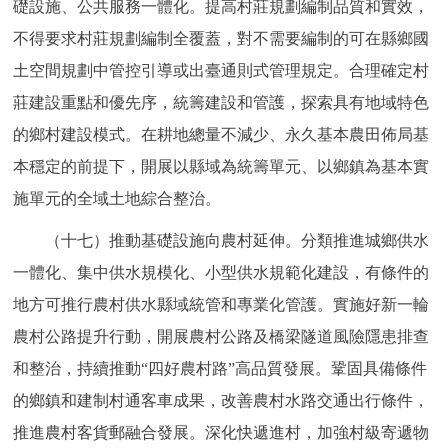
礎設施、公共服務一體化。提高村莊規劃編制品質和實效，
不得要求村莊規劃編制全覆蓋，對不需要編制的可在縣鄉國
土空間規劃中管控引導或出臺通則式管理規定。合理確定村
莊建設重點和優先序，統籌建設和管護，探索具有地域特色
的鄉村建設模式。在耕地總量不減少、永久基本農田佈局基
本穩定的前提下，開展以縣域為統籌單元、以鄉鎮為基本實
施單元的全域土地綜合整治。
（十七）推動基礎設施向農村延伸。分類推進城鄉供水
一體化、集中供水規模化、小型供水規範化建設，有條件的
地方可推行農村供水縣域統管和專業化管護。實施好新一輪
農村公路提升行動，開展農村公路及橋梁隧道風險隱患排查
和整治，持續推動“四好農村路”高品質發展。鞏固具備條件
的鄉鎮和建制村通客車成果，改善農村水路交通出行條件，
推進農村客貨郵融合發展。深化快遞進村，加強村級寄遞物