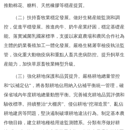
推動棉花、糖料、天然橡膠等穩産提質。
回到頂部
（二）扶持畜牧業穩定發展。做好生豬産能監測和調
控，促進平穩發展。推進肉牛、奶牛産業紓困，穩定基礎産
能。落實滅菌乳國家標準，支援以家庭農場和農民合作社為
主體的奶業養殖加工一體化發展。嚴格生豬屠宰檢疫執法監
管，強化重大動物疫病和重點人畜共患病防控。提升飼草生
産能力，加快草原畜牧業轉型升級。
（三）強化耕地保護和品質提升。嚴格耕地總量管控
和“以補定佔”，將各類耕地佔用納入佔補平衡統一管理，確
保省域內年度耕地總量動態平衡。完善補充耕地品質評價和
驗收標準。持續整治“大棚房”、侵佔耕地“挖湖造景”、亂佔
耕地建房等問題，堅決遏制破壞耕地違法行為。制定基本農
作物目錄，建立耕地種植用途監測體系。分類有序做好耕