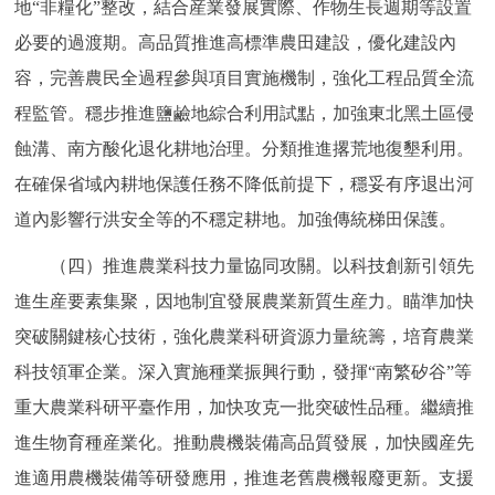
地“非糧化”整改，結合産業發展實際、作物生長週期等設置
必要的過渡期。高品質推進高標準農田建設，優化建設內
容，完善農民全過程參與項目實施機制，強化工程品質全流
程監管。穩步推進鹽鹼地綜合利用試點，加強東北黑土區侵
蝕溝、南方酸化退化耕地治理。分類推進撂荒地復墾利用。
在確保省域內耕地保護任務不降低前提下，穩妥有序退出河
道內影響行洪安全等的不穩定耕地。加強傳統梯田保護。
（四）推進農業科技力量協同攻關。以科技創新引領先
進生産要素集聚，因地制宜發展農業新質生産力。瞄準加快
突破關鍵核心技術，強化農業科研資源力量統籌，培育農業
科技領軍企業。深入實施種業振興行動，發揮“南繁矽谷”等
重大農業科研平臺作用，加快攻克一批突破性品種。繼續推
進生物育種産業化。推動農機裝備高品質發展，加快國産先
進適用農機裝備等研發應用，推進老舊農機報廢更新。支援