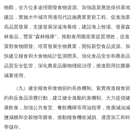
物觀，全方位多途徑開發食物資源。加強蔬菜應急保供基地
建設，實施大中城市周邊現代設施農業更新工程。促進漁業
高品質發展，支援發展深遠海養殖，建設海上牧場。發展森
林食品，豐富“森林糧庫”。推動食用菌産業提質增效，促進
藻類食物開發。培育發展生物農業，開拓新型食品資源。加
快建立糧食和大食物統計監測體系。強化食品安全和農産品
品質安全監管，深化農産品藥物殘留治理，推進獸用抗菌藥
減量使用。
（九）健全糧食和食物節約長效機制。紮實推進糧食節
約和反食品浪費行動，建立健全激勵約束機制。大力提倡健
康飲食，加強公共食堂、餐飲機構等用油指導，推廣減油減
鹽減糖和全穀物等膳食。推動糧食機收減損、適度加工和科
學儲存。