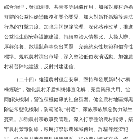
綜合治理，發揮婦聯、共青團等組織作用，加強對農村適婚
群體的公益性婚戀服務和關心關愛。加大對婚托婚騙等違法
行為的打擊力度。加強宗祠規範管理。深化殯葬改革，推進
公益性生態安葬設施建設。持續整治人情攀比、大操大辦、
厚葬薄養、散埋亂葬等突出問題，完善約束性規範和倡導性
標準。規範農村演出市場，深入整治低俗表演活動。加強農
村科普陣地建設，反對封建迷信。
（二十四）維護農村穩定安寧。堅持和發展新時代“楓
橋經驗”，強化農村矛盾糾紛排查化解，完善資訊共用、協
同解決機制，營造積極健康的社會氛圍。健全農村地區掃黑
除惡常態化機制，防範遏制“村霸”、家族宗族黑惡勢力滋生
蔓延。加強農村宗教事務管理。深入打擊整治農村賭博，築
牢農村禁毒防線，嚴厲打擊涉農領域傳銷、詐騙等經濟犯