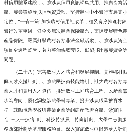
村信用體系建設，加強涉農信用資訊歸集共用。推廣畜禽活
體、農業設施等抵押融資貸款。堅持農村中小銀行支農支小
定位，“一省一策”加快農村信用社改革，穩妥有序推進村鎮
銀行改革重組。健全多層次農業保險體系，支援發展特色農
産品保險。嚴厲打擊農村各類非法金融活動。加強涉農資金
項目全過程監管，著力整治騙取套取、截留挪用惠農資金等
問題。
（二十八）完善鄉村人才培育和發展機制。實施鄉村振
興人才支援計劃，加強農民技術技能培訓，壯大農村各類專
業人才和實用人才隊伍。推進鄉村工匠培育工程。以産業需
求為導向，優化調整涉農學科專業。提升涉農職業教育水
準，鼓勵職業學校與農業企業等組建産教聯合體。紮實推
進“三支一扶”計劃、科技特派員、特崗計劃、大學生志願服
務西部計劃等基層服務項目。深入實施鄉村巾幗追夢人計劃