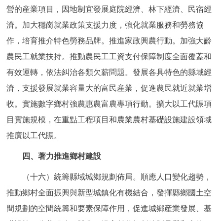
營的産業項目，因地制宜發展庭院經濟、林下經濟、民宿經
濟。加大穩崗就業政策支援力度，強化就業服務和勞務協
作，培育推介特色勞務品牌。推進家政興農行動。加強大齡
農民工就業扶持。推動農民工工資支付保障制度全面覆蓋和
有效運轉，依法糾治各類欠薪問題。發展各具特色的縣域經
濟，支援發展就業容量大的富民産業，促進農民就近就業增
收。實施數字鄉村強農惠農富農專項行動。擴大以工代賑項
目實施規模，在重點工程項目和農業農村基礎設施建設領域
推廣以工代賑。
四、著力推進鄉村建設
（十六）統籌縣域城鄉規劃佈局。順應人口變化趨勢，
推動鄉村全面振興與新型城鎮化有機結合，發揮縣鄉國土空
間規劃的空間統籌和要素保障作用，促進城鄉産業發展、基