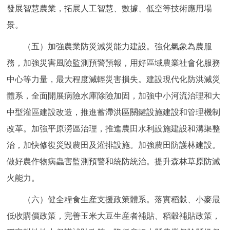
發展智慧農業，拓展人工智慧、數據、低空等技術應用場
景。
（五）加強農業防災減災能力建設。強化氣象為農服
務，加強災害風險監測預警預報，用好區域農業社會化服務
中心等力量，最大程度減輕災害損失。建設現代化防洪減災
體系，全面開展病險水庫除險加固，加強中小河流治理和大
中型灌區建設改造，推進蓄滯洪區關鍵設施建設和管理機制
改革。加強平原澇區治理，推進農田水利設施建設和溝渠整
治，加快修復災毀農田及灌排設施。加強農田防護林建設。
做好農作物病蟲害監測預警和統防統治。提升森林草原防滅
火能力。
（六）健全糧食生産支援政策體系。落實稻穀、小麥最
低收購價政策，完善玉米大豆生産者補貼、稻穀補貼政策，