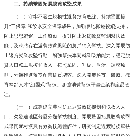
二、持續鞏固拓展脫貧攻堅成果
（十）守牢不發生規模性返貧致貧底線。持續鞏固提
升“三保障”和飲水安全保障成果，加強易地搬遷後續扶持，
防止思想鬆懈、工作鬆勁。提升防止返貧致貧監測幫扶效
能，及時將存在返貧致貧風險的農戶納入幫扶。深入開展防
止返貧就業攻堅行動，增強幫扶車間就業吸納能力，穩定脫
貧人口務工規模和收入。按照鞏固、升級、盤活、調整原
則，分類推進幫扶産業提質增效。深入開展科技、醫療、教
育幹部人才“組團式”幫扶。加強消費幫扶平臺企業和産品管
理。
（十一）統籌建立農村防止返貧致貧機制和低收入人
口、欠發達地區分層分類幫扶制度。開展鞏固拓展脫貧攻堅
成果同鄉村振興有效銜接總體評估，研究制定過渡期後幫扶