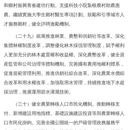
和鄉村振興青春建功行動。支援科技小院紮根農村助農惠
農。繼續實施大學生鄉村醫生專項計劃。鼓勵和引導城市人
才服務鄉村，健全評聘激勵機制。
（二十九）統籌推進林業、農墾和供銷社等改革。深化
集體林權制度改革，調整優化林木採伐管理制度，賦予權利
人更加充分的林木處置權和收益權。深化農墾改革，健全資
産監管和公司治理等體制機制。完善國有農用地權利體系，
促進規範管理利用。推進供銷社綜合改革。深化農業水價綜
合改革和用水權改革，加強取用水管理，持續推進地下水超
採治理，推廣運用節水灌溉技術。
（三十）健全農業轉移人口市民化機制。推動轉移支
付、新增建設用地指標、基礎設施建設投資等與農業轉移人
口市民化掛鉤。完善全國公開統一的戶籍管理政務服務平