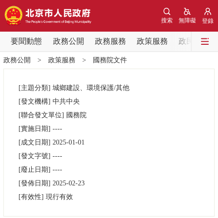
網站地圖
搜索
無障礙
登錄
要聞動態
要聞動態
政務公開
政務服務
政策服務
政民互動
政務公開
>
政策服務
>
國務院文件
黨中央精神
國務院資訊
中央部委動態
[主題分類]
城鄉建設、環境保護/其他
北京要聞
會議資訊
部門動態
[發文機構]
中共中央
[聯合發文單位]
國務院
各區熱點
[實施日期]
----
[成文日期]
2025-01-01
政務公開
[發文字號]
----
[廢止日期]
----
市領導
機構職能
政策服務
[發佈日期]
2025-02-23
[有效性]
現行有效
政策兌現
政策解讀
回應關切