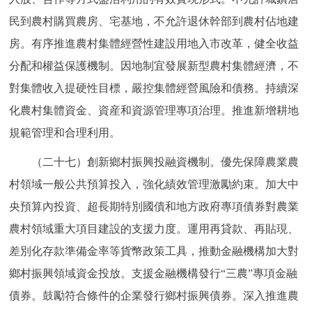
民到農村購買農房、宅基地，不允許退休幹部到農村佔地建
房。有序推進農村集體經營性建設用地入市改革，健全收益
分配和權益保護機制。因地制宜發展新型農村集體經濟，不
對集體收入提硬性目標，嚴控集體經營風險和債務。持續深
化農村集體資金、資産和資源管理專項治理。推進新增耕地
規範管理和合理利用。
（二十七）創新鄉村振興投融資機制。優先保障農業農
村領域一般公共預算投入，強化績效管理激勵約束。加大中
央預算內投資、超長期特別國債和地方政府專項債券對農業
農村領域重大項目建設的支援力度。運用再貸款、再貼現、
差別化存款準備金率等貨幣政策工具，推動金融機構加大對
鄉村振興領域資金投放。支援金融機構發行“三農”專項金融
債券。鼓勵符合條件的企業發行鄉村振興債券。深入推進農