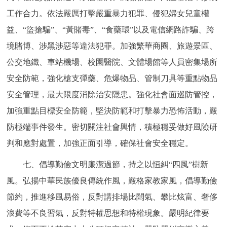
工作合力。依法嚴厲打擊嚴重暴力犯罪、侵犯婦女兒童權
益、“盜搶騙”、“黃賭毒”、“食藥環”以及電信網路詐騙、跨
境賭博、涉黑涉惡等違法犯罪。加強繁華商圈、旅遊景區、
公交地鐵、車站機場、校園醫院、文體場館等人員密集場所
安全防範，強化槍支彈藥、危爆物品、管制刀具等重點物品
安全管理，最大限度消除治安隱患。強化社會面巡防管控，
加強重點目標安全防範，堅決防範和打擊暴力恐怖活動，嚴
防極端事件發生。密切關注社會輿情，積極穩妥做好風險研
判和應對處置，加強正面引導，確保社會安全穩定。
七、倡導勤儉文明廉潔過節，持之以恒糾“四風”樹新
風。弘揚中華民族優良傳統作風，嚴格家教家風，倡導勤儉
節約，推進移風易俗，反對講排場比闊氣、攀比炫富、奢侈
浪費等不良習氣，反對特權思想和特權現象。嚴明紀律要