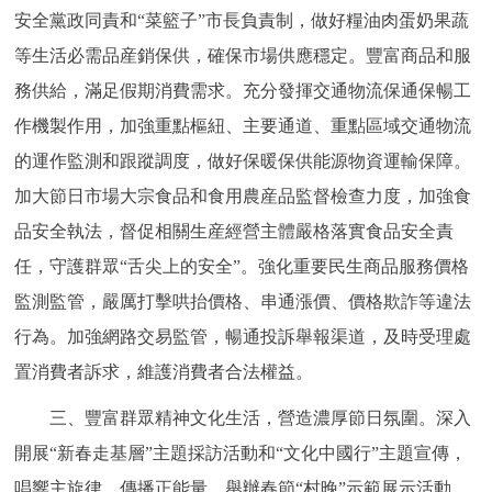
安全黨政同責和“菜籃子”市長負責制，做好糧油肉蛋奶果蔬
回到頂部
等生活必需品産銷保供，確保市場供應穩定。豐富商品和服
務供給，滿足假期消費需求。充分發揮交通物流保通保暢工
作機製作用，加強重點樞紐、主要通道、重點區域交通物流
的運作監測和跟蹤調度，做好保暖保供能源物資運輸保障。
加大節日市場大宗食品和食用農産品監督檢查力度，加強食
品安全執法，督促相關生産經營主體嚴格落實食品安全責
任，守護群眾“舌尖上的安全”。強化重要民生商品服務價格
監測監管，嚴厲打擊哄抬價格、串通漲價、價格欺詐等違法
行為。加強網路交易監管，暢通投訴舉報渠道，及時受理處
置消費者訴求，維護消費者合法權益。
三、豐富群眾精神文化生活，營造濃厚節日氛圍。深入
開展“新春走基層”主題採訪活動和“文化中國行”主題宣傳，
唱響主旋律，傳播正能量。舉辦春節“村晚”示範展示活動，