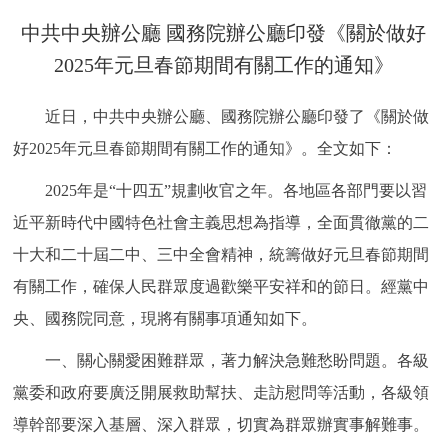
決策公開
專題公開
中共中央辦公廳 國務院辦公廳印發《關於做好
2025年元旦春節期間有關工作的通知》
政務服務
近日，中共中央辦公廳、國務院辦公廳印發了《關於做
個人服務
法人服務
部門服務
好2025年元旦春節期間有關工作的通知》。全文如下：
便民服務
利企服務
投資項目
2025年是“十四五”規劃收官之年。各地區各部門要以習
近平新時代中國特色社會主義思想為指導，全面貫徹黨的二
仲介服務
陽光政務
十大和二十屆二中、三中全會精神，統籌做好元旦春節期間
有關工作，確保人民群眾度過歡樂平安祥和的節日。經黨中
政民互動
央、國務院同意，現將有關事項通知如下。
12345網上接訴即辦
我要諮詢
我要建議
一、關心關愛困難群眾，著力解決急難愁盼問題。各級
黨委和政府要廣泛開展救助幫扶、走訪慰問等活動，各級領
參與調查
線上訪談
圖説互動
導幹部要深入基層、深入群眾，切實為群眾辦實事解難事。