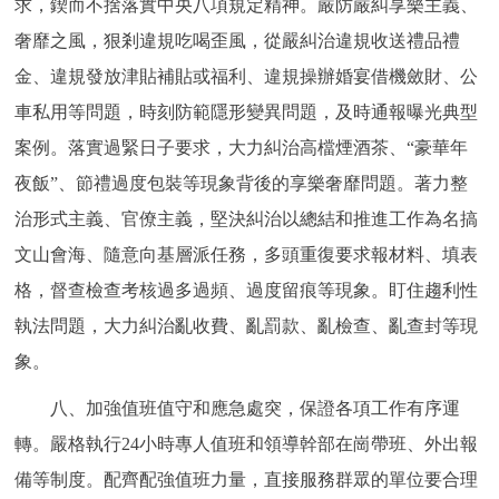
求，鍥而不捨落實中央八項規定精神。嚴防嚴糾享樂主義、
奢靡之風，狠剎違規吃喝歪風，從嚴糾治違規收送禮品禮
金、違規發放津貼補貼或福利、違規操辦婚宴借機斂財、公
車私用等問題，時刻防範隱形變異問題，及時通報曝光典型
案例。落實過緊日子要求，大力糾治高檔煙酒茶、“豪華年
夜飯”、節禮過度包裝等現象背後的享樂奢靡問題。著力整
治形式主義、官僚主義，堅決糾治以總結和推進工作為名搞
文山會海、隨意向基層派任務，多頭重復要求報材料、填表
格，督查檢查考核過多過頻、過度留痕等現象。盯住趨利性
執法問題，大力糾治亂收費、亂罰款、亂檢查、亂查封等現
象。
八、加強值班值守和應急處突，保證各項工作有序運
轉。嚴格執行24小時專人值班和領導幹部在崗帶班、外出報
備等制度。配齊配強值班力量，直接服務群眾的單位要合理