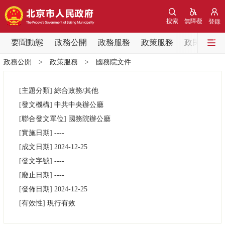
網站地圖
搜索
無障礙
登錄
要聞動態
要聞動態
政務公開
政務服務
政策服務
政民互動
政務公開
>
政策服務
>
國務院文件
黨中央精神
國務院資訊
中央部委動態
[主題分類]
綜合政務/其他
北京要聞
會議資訊
部門動態
[發文機構]
中共中央辦公廳
[聯合發文單位]
國務院辦公廳
各區熱點
[實施日期]
----
[成文日期]
2024-12-25
政務公開
[發文字號]
----
[廢止日期]
----
市領導
機構職能
政策服務
[發佈日期]
2024-12-25
[有效性]
現行有效
政策兌現
政策解讀
回應關切