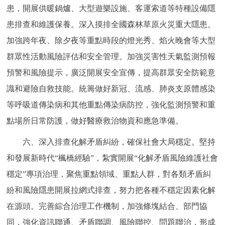
患，開展供暖鍋爐、大型遊樂設施、客運索道等特種設備隱
患排查和維護保養。深入摸排全國森林草原火災重大隱患。
加強跨年夜、除夕夜等重點時段的燈光秀、焰火晚會等大型
群眾性活動風險評估和安全管理。加強災害性天氣監測預報
預警和風險提示，廣泛開展安全宣傳，提高群眾安全防範意
識和避險自救技能。統籌做好新冠、流感、肺炎支原體感染
等呼吸道傳染病和其他重點傳染病防控，強化監測預警和重
點場所日常防護，做好醫療救治物資和應急準備。
六、深入排查化解矛盾糾紛，確保社會大局穩定。堅持
和發展新時代“楓橋經驗”，紮實開展“化解矛盾風險維護社會
穩定”專項治理，聚焦重點領域、重點人群，對各類矛盾糾
紛和風險隱患開展拉網式排查，努力把各種不穩定因素化解
在源頭。完善綜合治理工作機制，加強條塊結合、部門協
同，強化資訊聯通、矛盾聯調、風險聯控、問題聯治，形成