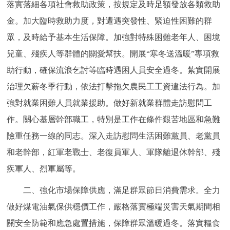
落實落細各項社會救助政策，按規定及時足額發放各類救助
走進北京
金。加大臨時救助力度，對遭遇突發性、緊迫性困難的群
北京概況
十六區概覽
人文北京
眾，及時給予基本生活保障。加強對特殊困難老年人、困境
兒童、殘疾人等群體的關愛幫扶。開展“寒冬送溫暖”專項救
綠色北京
圖説北京
視頻北京
助行動，確保流浪乞討等臨時遇困人員安全過冬。紮實開展
治理欠薪冬季行動，依法打擊拖欠農民工工資違法行為。加
多語種
強對就業困難人員就業援助。做好新就業群體走訪慰問工
ENGLISH
한국어
日本語
作。關心基層幹部職工，特別是工作在條件艱苦地區和急難
險重任務一線的同志。深入走訪慰問生活困難黨員、老黨員
DEUTSCH
FRANÇAIS
РУССКИЙ ЯЗЫК
和老幹部，紅軍老戰士、老復員軍人、軍隊離退休幹部、殘
疾軍人、烈軍屬等。
ESPAÑOL
PORTUGUÊS
العربية
二、強化市場保障供應，滿足群眾節日消費需求。全力
ITALIANO
做好煤電油氣保供穩價工作，嚴格落實極端災害天氣期間相
關安全防範和應急處置措施，保障群眾溫暖過冬。落實糧食