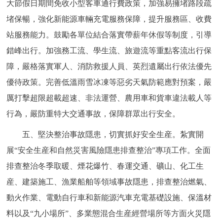
大節假日期間免收小型客車通行費政策，加強易擁堵路段疏
堵保暢，強化新能源車輛充電服務保障，提升服務區、收費
站服務能力。鼓勵各單位結合落實帶薪年休假等制度，引導
錯峰出行。加強務工流、學生流、旅遊流等重點客流出行保
障，嚴格落實軍人、消防救援人員、英烈遺屬出行依法優先
優待政策。完善低溫雨雪冰凍等惡劣天氣防範應對預案，嚴
厲打擊超限超載超速、非法運營、農用車和貨車違法載人等
行為，嚴防重特大交通事故，保障群眾出行安全。
五、堅決整治事故隱患，切實抓好安全生産。紮實開
展“安全生産和自然災害風險隱患排查整治”專項工作。全面
排查整治冬季取暖、煙花爆竹、春運交通、礦山、化工生
産、建築施工、漁業船舶等領域事故隱患，排查整治燃氣、
動火作業、電動自行車和新能源汽車充電基礎設施、保溫材
料以及“九小場所”、多業態混合生産經營場所等方面火災隱