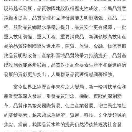
走進北京
現跨越式發展，品質強國建設取得歷史性成效。全民品質意
識顯著提高，品質管理和品牌發展能力明顯增強，産品、工
北京概況
十六區概覽
人文北京
程、服務品質總體水準穩步提升，品質安全更有保障，一批
綠色北京
圖説北京
視頻北京
重大技術裝備、重大工程、重要消費品、新興領域高技術産
品的品質達到國際先進水準，商貿、旅遊、金融、物流等服
多語種
務品質明顯改善；産業和區域品質競爭力持續提升，品質基
礎設施效能逐步彰顯，品質對提高全要素生産率和促進經濟
ENGLISH
한국어
日本語
發展的貢獻更加突出，人民群眾品質獲得感顯著增強。
DEUTSCH
FRANÇAIS
РУССКИЙ ЯЗЫК
當今世界正經歷百年未有之大變局，新一輪科技革命和
産業變革深入發展，引發品質理念、機制、實踐的深刻變
ESPAÑOL
PORTUGUÊS
العربية
革。品質作為繁榮國際貿易、促進産業發展、增進民生福祉
的關鍵要素，越來越成為經濟、貿易、科技、文化等領域的
ITALIANO
焦點。當前，我國品質水準的提高仍然滯後於經濟社會發