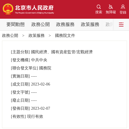
網站地圖
搜索
無障礙
登錄
要聞動態
要聞動態
政務公開
政務服務
政策服務
政民互動
政務公開
>
政策服務
>
國務院文件
黨中央精神
國務院資訊
中央部委動態
[主題分類]
國民經濟、國有資産監管/宏觀經濟
北京要聞
會議資訊
部門動態
[發文機構]
中共中央
[聯合發文單位]
國務院
各區熱點
[實施日期]
----
[成文日期]
2023-02-06
政務公開
[發文字號]
----
[廢止日期]
----
市領導
機構職能
政策服務
[發佈日期]
2023-02-07
[有效性]
現行有效
政策兌現
政策解讀
回應關切