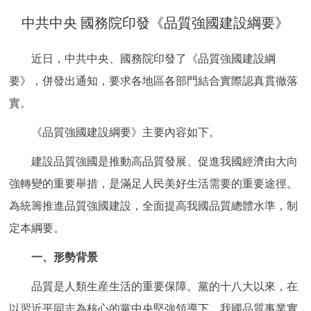
決策公開
專題公開
中共中央 國務院印發《品質強國建設綱要》
政務服務
近日，中共中央、國務院印發了《品質強國建設綱
要》，併發出通知，要求各地區各部門結合實際認真貫徹落
個人服務
法人服務
部門服務
實。
便民服務
利企服務
投資項目
《品質強國建設綱要》主要內容如下。
建設品質強國是推動高品質發展、促進我國經濟由大向
仲介服務
陽光政務
強轉變的重要舉措，是滿足人民美好生活需要的重要途徑。
政民互動
為統籌推進品質強國建設，全面提高我國品質總體水準，制
定本綱要。
12345網上接訴即辦
我要諮詢
我要建議
一、形勢背景
參與調查
線上訪談
圖説互動
品質是人類生産生活的重要保障。黨的十八大以來，在
以習近平同志為核心的黨中央堅強領導下，我國品質事業實