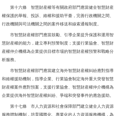
第十六條 智慧財産權等有關政府部門應當健全智慧財産
權保護的舉報、投訴、維權和援助平臺，完善行政機關之間、
行政機關與司法機關之間的案件移送和線索通報制度。
市智慧財産權部門應當鼓勵、引導企業提升保護和運用智
慧財産權的能力，建立專利預警制度；支援行業協會、智慧財
産權仲介機構為企業提供目標市場的智慧財産權預警和戰略分
析服務。
市智慧財産權部門應當建立海外智慧財産權糾紛應對指導
和維權援助機制，指導企業、行業協會制定海外重大突發智慧
財産權案件應對預案，支援行業協會、智慧財産權仲介機構為
企業提供海外智慧財産權糾紛、爭端和突發事件的應急援助。
第十七條 市人力資源和社會保障部門建立健全人力資源
服務體制機制，培育國際化、專業化的人力資源服務機構，為