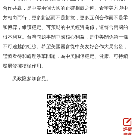
走進北京
合作共贏，是中美兩個大國的正確相處之道。希望美方與中
方相向而行，更多對話而不是對抗，更多互利合作而不是零
北京概況
十六區概覽
人文北京
和博弈，維護穩定、可預期的中美經貿關係，這符合兩國的
綠色北京
圖説北京
視頻北京
根本利益。台灣問題事關中國核心利益，是中美關係第一條
不可逾越的紅線。希望美國國會從中美友好合作大局出發，
多語種
謹慎看待和處理涉華問題，為中美關係穩定、健康、可持續
發展發揮積極作用。
ENGLISH
한국어
日本語
吳政隆參加會見。
DEUTSCH
FRANÇAIS
РУССКИЙ ЯЗЫК
ESPAÑOL
PORTUGUÊS
العربية
ITALIANO
評價
建議