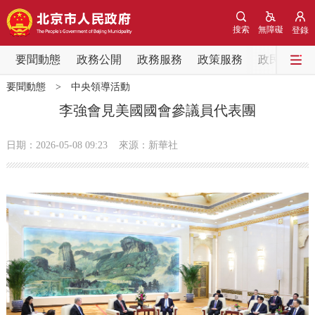
網站地圖
搜索
無障礙
登錄
要聞動態
要聞動態
政務公開
政務服務
政策服務
政民互動
要聞動態
>
中央領導活動
黨中央精神
國務院資訊
中央部委動態
李強會見美國國會參議員代表團
北京要聞
會議資訊
部門動態
日期：2026-05-08 09:23
來源：新華社
各區熱點
政務公開
市領導
機構職能
政策服務
政策兌現
政策解讀
回應關切