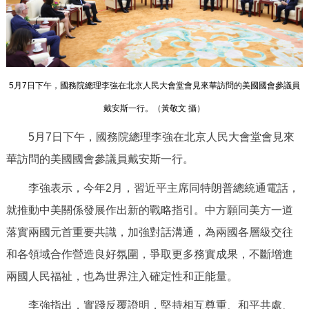
決策公開
專題公開
政務服務
5月7日下午，國務院總理李強在北京人民大會堂會見來華訪問的美國國會參議員
個人服務
法人服務
部門服務
戴安斯一行。（
黃敬文 攝
）
便民服務
利企服務
投資項目
5月7日下午，國務院總理李強在北京人民大會堂會見來
華訪問的美國國會參議員戴安斯一行。
仲介服務
陽光政務
李強表示，今年2月，習近平主席同特朗普總統通電話，
政民互動
就推動中美關係發展作出新的戰略指引。中方願同美方一道
落實兩國元首重要共識，加強對話溝通，為兩國各層級交往
12345網上接訴即辦
我要諮詢
我要建議
和各領域合作營造良好氛圍，爭取更多務實成果，不斷增進
兩國人民福祉，也為世界注入確定性和正能量。
參與調查
線上訪談
圖説互動
李強指出，實踐反覆證明，堅持相互尊重、和平共處、