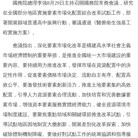
國務院總理李強8月29日主持召開國務院常務會議，研究
決策公開
專題公開
在全國部分地區實施要素市場化配置綜合改革試點工作，部
署開展縣域普通高中振興行動，審議通過《醫療衛生強基工
政務服務
程實施方案》。
個人服務
法人服務
部門服務
會議指出，深化要素市場化改革是構建高水準社會主義
市場經濟體制的重要舉措，是推進全國統一大市場建設的重
便民服務
利企服務
投資項目
要內容。要持續用力推進改革，發揮市場在資源配置中的決
定性作用，促進要素價格市場決定、流動自主有序、配置高
仲介服務
陽光政務
效公平。要激發技術要素創新活力，推進土地要素集約高效
政民互動
配置，引導人力資源要素合理流動，加快培育和完善數據要
素市場，增強資本要素服務實體經濟能力，健全資源環境市
12345網上接訴即辦
我要諮詢
我要建議
場制度建設。要聚焦重點領域和關鍵環節推進改革試點，引
導試點地區因地制宜大膽創新，開展差別化改革探索，加快
參與調查
線上訪談
圖説互動
破除體制機制障礙。要做好對試點工作的統籌協調和指導服