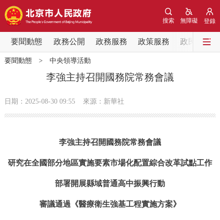
網站地圖
搜索
無障礙
登錄
要聞動態
要聞動態
政務公開
政務服務
政策服務
政民互動
要聞動態
>
中央領導活動
黨中央精神
國務院資訊
中央部委動態
李強主持召開國務院常務會議
北京要聞
會議資訊
部門動態
日期：2025-08-30 09:55
來源：新華社
各區熱點
李強主持召開國務院常務會議
政務公開
研究在全國部分地區實施要素市場化配置綜合改革試點工作
市領導
機構職能
政策服務
部署開展縣域普通高中振興行動
政策兌現
政策解讀
回應關切
審議通過《醫療衛生強基工程實施方案》