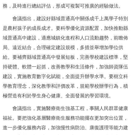
走進北京
務，及時進行總結評估，形成可複製可推廣的經驗做法。
北京概況
十六區概覽
人文北京
會議指出，建設好縣域普通高中關係成千上萬學子特別
是農村孩子的成長成才。要科學優化資源配置，加快推動縣
綠色北京
圖説北京
視頻北京
域普通高中建設，適應城鎮化進程和人口流動趨勢，前瞻佈
局、遠近結合，合理確定建設規模，多措並舉增加學位供
多語種
給。要補齊縣域普通高中發展短板，完善學校建設標準，堅
ENGLISH
持硬體、軟體一起抓，改善教學和生活條件，加強師資隊伍
한국어
日本語
建設，實施教育數字化賦能，全面提升辦學水準。要樹立科
DEUTSCH
FRANÇAIS
РУССКИЙ ЯЗЫК
學教育理念，深化教學和評價改革，規範學校辦學行為，積
極營造有利於學生身心健康、全面發展的學習環境。
ESPAÑOL
PORTUGUÊS
العربية
會議指出，實施醫療衛生強基工程，事關人民群眾健康
福祉。要把強化基層醫療衛生服務功能擺在更加突出位置，
ITALIANO
進一步優化服務內容，加強慢性病防治、康復護理等能力建