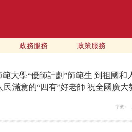
政務服務
政策服務
範大學“優師計劃”師範生 到祖國和
人民滿意的“四有”好老師 祝全國廣大
字號：