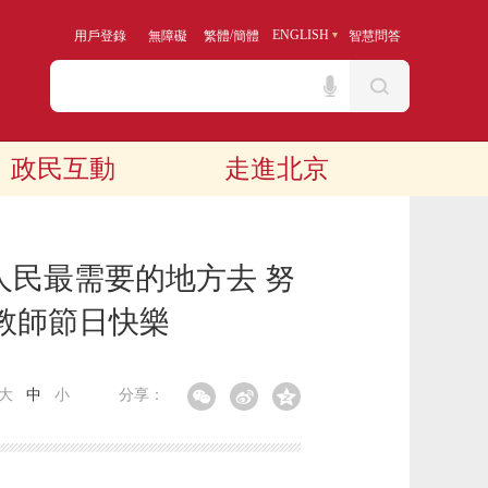
/
ENGLISH
用戶登錄
無障礙
繁體
簡體
智慧問答
政民互動
走進北京
人民最需要的地方去 努
教師節日快樂
大
中
小
分享：