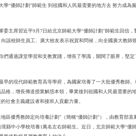
“優師計劃”師範生 到祖國和人民最需要的地方去 努力成為黨和
主席習近平9月7日給北京師範大學“優師計劃”師範生回信，
際，向該校師生員工、廣大校友表示祝賀和問候，向全國廣大教師
們通過課堂學習和支教實踐，增長了學識，開闊了眼界，堅定
早的現代師範教育高等學府，為國家培養了一大批優秀教師。希
礪品格，增長傳道授業解惑本領，畢業後到祖國和人民最需要的地
展的社會主義建設者和接班人貢獻力量。
達地區優秀教師定向培養計劃”（簡稱“優師計劃”），由教育部
邊境縣中小學校培養1萬名左右師範生。近日，北京師範大學“優