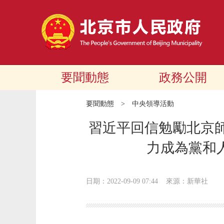
要聞動態
政務公開
要聞動態
>
中央領導活動
習近平回信勉勵北京師
力成為黨和
日期：2022-09-09 07:44
來源：新華社