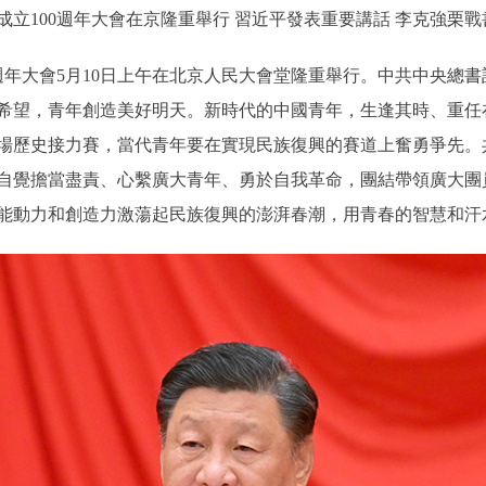
100週年大會在京隆重舉行 習近平發表重要講話 李克強栗戰
年大會5月10日上午在北京人民大會堂隆重舉行。中共中央總
希望，青年創造美好明天。新時代的中國青年，生逢其時、重任
場歷史接力賽，當代青年要在實現民族復興的賽道上奮勇爭先。
自覺擔當盡責、心繫廣大青年、勇於自我革命，團結帶領廣大團
能動力和創造力激蕩起民族復興的澎湃春潮，用青春的智慧和汗