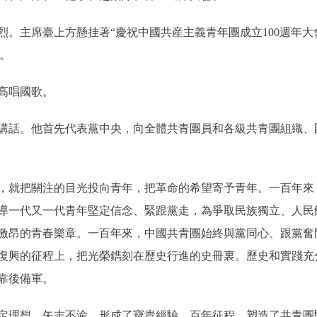
主席臺上方懸挂著“慶祝中國共産主義青年團成立100週年大
側。
高唱國歌。
話。他首先代表黨中央，向全體共青團員和各級共青團組織、
就把關注的目光投向青年，把革命的希望寄予青年。一百年來
導一代又一代青年堅定信念、緊跟黨走，為爭取民族獨立、人民
激昂的青春樂章。一百年來，中國共青團始終與黨同心、跟黨奮
復興的征程上，把光榮鐫刻在歷史行進的史冊裏。歷史和實踐充
靠後備軍。
理想、矢志不渝，形成了寶貴經驗。百年征程，塑造了共青團