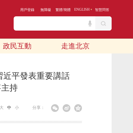
/
ENGLISH
用戶登錄
無障礙
繁體
簡體
智慧問答
政民互動
走進北京
 習近平發表重要講話
寧主持
大
中
小
分享：