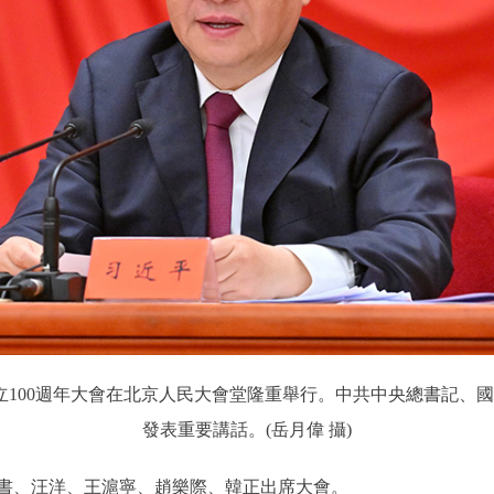
成立100週年大會在北京人民大會堂隆重舉行。中共中央總書記、
發表重要講話。(岳月偉 攝)
、汪洋、王滬寧、趙樂際、韓正出席大會。