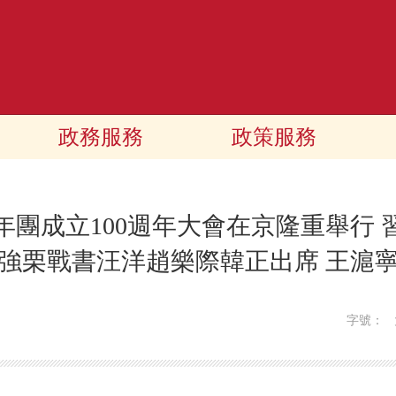
政務服務
政策服務
年團成立100週年大會在京隆重舉行
強栗戰書汪洋趙樂際韓正出席 王滬
字號：