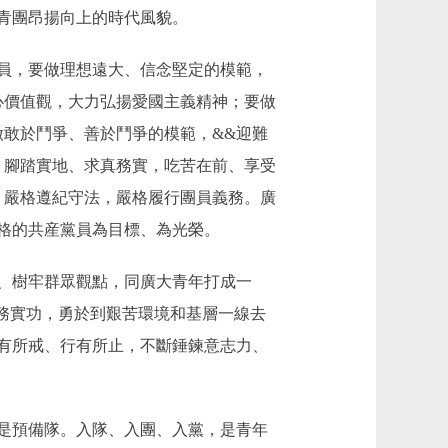
青團昂揚向上的時代風貌。
員，要做理想遠大、信念堅定的模範，
心價值觀，大力弘揚愛國主義精神；要做
做敢於鬥爭、善於鬥爭的模範，&&迎難
，腳踏實地、求真務實，吃苦在前、享受
，嚴格遵紀守法，嚴格履行團員義務。廣
格的共産黨員為目標、為光榮。
、樹牢群眾觀點，同廣大青年打成一
務實功，勇於到艱苦環境和基層一線去
有所戒、行有所止，不斷錘鍊意志力、
是預備隊。入隊、入團、入黨，是青年