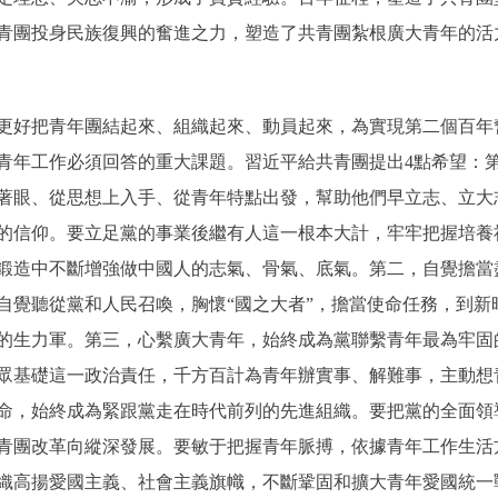
青團投身民族復興的奮進之力，塑造了共青團紮根廣大青年的活
好把青年團結起來、組織起來、動員起來，為實現第二個百年
青年工作必須回答的重大課題。習近平給共青團提出4點希望：
著眼、從思想上入手、從青年特點出發，幫助他們早立志、立大
的信仰。要立足黨的事業後繼有人這一根本大計，牢牢把握培養
鍛造中不斷增強做中國人的志氣、骨氣、底氣。第二，自覺擔當
自覺聽從黨和人民召喚，胸懷“國之大者”，擔當使命任務，到新
的生力軍。第三，心繫廣大青年，始終成為黨聯繫青年最為牢固
眾基礎這一政治責任，千方百計為青年辦實事、解難事，主動想
命，始終成為緊跟黨走在時代前列的先進組織。要把黨的全面領
青團改革向縱深發展。要敏于把握青年脈搏，依據青年工作生活
織高揚愛國主義、社會主義旗幟，不斷鞏固和擴大青年愛國統一