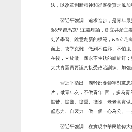
法，以改革創新精神和從嚴從實之風加
習近平強調，追求進步，是青年最寶
&&學習馬克思主義理論，樹立共産主
刻苦學習、銳意創新的模範，&&立足
而上、攻堅克難，做到不信邪、不怕鬼
在後，甘於做一顆永不生銹的螺絲釘；
大共青團員要認真接受政治訓練、加強
習近平指出，團幹部要鑄牢對黨忠誠
片，做青年友，不做青年“官”，多為
擔苦、擔難、擔重、擔險，老老實實做
堅忍力、自製力，做一個一心為公、一
習近平強調，在實現中華民族偉大復