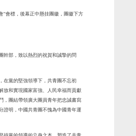
會”會標，後幕正中懸挂團徽，團徽下方
團幹部，致以熱烈的祝賀和誠摯的問
，在黨的堅強領導下，共青團不忘初
解放和實現國家富強、人民幸福而貢獻
鬥，團結帶領廣大團員青年把忠誠書寫
分證明，中國共青團不愧為中國青年運
堅持黨的領導的立身之本，塑造了共青