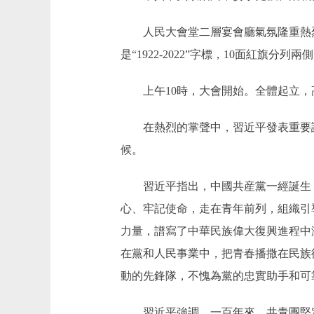
人民大會堂二層宴會廳氣氛隆重熱烈。
是“1922-2022”字標，10面紅旗分列兩
上午10時，大會開始。全體起立，
在熱烈的掌聲中，習近平發表重要講
候。
習近平指出，中國共産黨一經誕生，
心、牢記使命，走在青年前列，組織引
力量，譜寫了中華民族偉大復興進程中
在黨和人民事業中，把青春播撒在民族
動的先鋒隊，不愧為黨的忠實助手和可
習近平強調，一百年來，共青團堅定