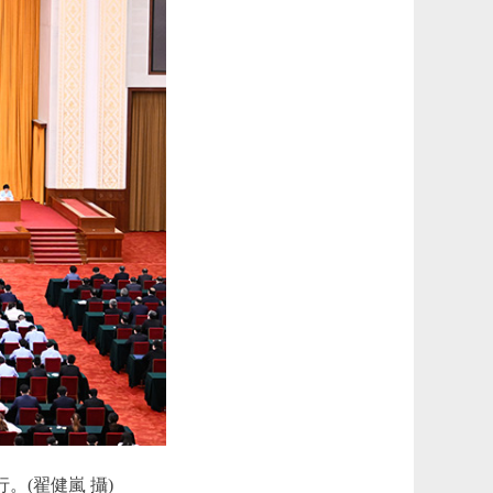
。(翟健嵐 攝)