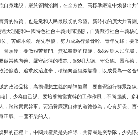
強自身建設，嚴於管團治團，在全方位、高標準鍛造中煥發出共
貴的特質，也是黨和人民最殷切的希望。新時代的廣大共青團
義遠大理想和中國特色社會主義共同理想，自覺踐行社會主義核
崗位、苦練本領、創先爭優，努力成為行業骨幹、青年先鋒；要
、骨頭硬；要做艱苦奮鬥、無私奉獻的模範，&&站穩人民立場
要做崇德向善、嚴守紀律的模範，&&明大德、守公德、嚴私德
政治鍛造、追求政治進步，積極向黨組織靠攏，以成長為一名合
的政治品格，高揚理想主義的精神氣質。要自覺踐行群眾路線
青年計，少為自己謀。要培養擔當實幹的工作作風，不尚虛談、多
人，踏踏實實幹事。要涵養廉潔自律的道德修為，心有所畏、言
身正氣、一塵不染的人。
興的征程上，中國共産黨是先鋒隊，共青團是突擊隊，少先隊