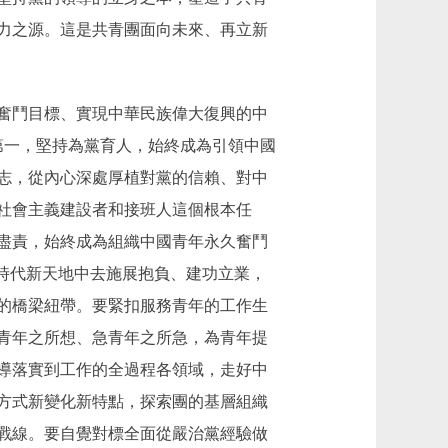
力之源。這是共青團面向未來、再立新
奮鬥目標、實現中華民族偉大復興的中
第一，堅持為黨育人，始終成為引領中國
志，從內心深處厚植對黨的信賴、對中
社會主義建設者和接班人這個根本任
盡責，始終成為組織中國青年永久奮鬥
時代新天地中去施展抱負、建功立業，
的橋梁紐帶。要緊扣服務青年的工作生
青年之所想、急青年之所急，為青年提
導落實到工作的全過程各領域，走好中
方式新變化新特點，探索團的基層組織
戰線。要自覺對標全面從嚴治黨經驗做