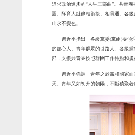
追求政治進步的“人生三部曲”。共青
團、隊育人鏈條相銜接、相貫通。各級
山永不變色。
習近平指出，各級黨委(黨組)要傾注
的熱心人、青年群眾的引路人。各級黨
部，支援共青團按照群團工作特點和規
習近平強調，青年之於黨和國家而言
天。青年又如初升的朝陽，不斷積聚著