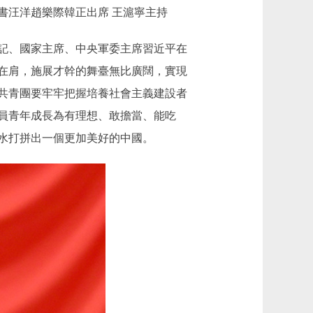
書汪洋趙樂際韓正出席 王滬寧主持
書記、國家主席、中央軍委主席習近平在
在肩，施展才幹的舞臺無比廣闊，實現
共青團要牢牢把握培養社會主義建設者
員青年成長為有理想、敢擔當、能吃
水打拼出一個更加美好的中國。