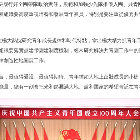
團要履行好全團帶隊政治責任，規範和加強少先隊推優入團、共青
黨組織要高度重視培養和發展青年黨員，特別是要注重從優秀共
極大熱忱研究青年成長規律和時代特點，拿出極大精力抓青年
組織要落實黨建帶團建制度機制，經常研究解決共青團工作中的
律創造性地開展工作。
，最值得愛護、最值得期待。青年猶如大地上茁壯成長的小樹
能量，總有一刻會把光和熱灑滿大地。黨和國家的希望寄託在青