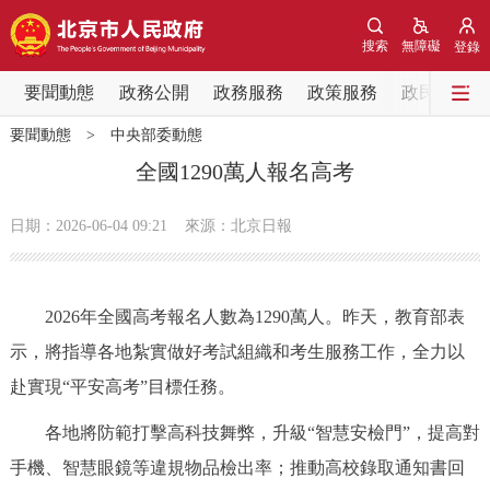
網站地圖
搜索
無障礙
登錄
要聞動態
要聞動態
政務公開
政務服務
政策服務
政民互動
要聞動態
>
中央部委動態
黨中央精神
國務院資訊
中央部委動態
全國1290萬人報名高考
北京要聞
會議資訊
部門動態
日期：2026-06-04 09:21
來源：北京日報
各區熱點
2026年全國高考報名人數為1290萬人。昨天，教育部表
政務公開
示，將指導各地紮實做好考試組織和考生服務工作，全力以
赴實現“平安高考”目標任務。
市領導
機構職能
政策服務
各地將防範打擊高科技舞弊，升級“智慧安檢門”，提高對
政策兌現
政策解讀
回應關切
手機、智慧眼鏡等違規物品檢出率；推動高校錄取通知書回