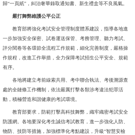
歸“一頁紙”，糾治奢華錄取通知書、新生禮盒等不良風氣。
決策公開
專題公開
嚴打舞弊維護公平公正
政務服務
教育部將強化考試安全管理制度體系建設，指導各地進
個人服務
法人服務
部門服務
一步加強安全保密、試卷運送保管、考務管理、聽力考試、
評分閱卷等各環節全流程工作規範，細化完善制度，嚴格操
便民服務
利企服務
投資項目
作規程，改進工作舉措，全力保障考試招生公平安全、規範
有序。
仲介服務
陽光政務
各地將建立考前線索共用、考中聯合執法、考後溯源查
政民互動
處的全鏈條工作機制，依法嚴厲打擊各類涉考違法犯罪活
動，積極營造和諧健康的考試環境。
12345網上接訴即辦
我要諮詢
我要建議
教育部要求，防範打擊高科技舞弊，織牢織密考試安全
防護網。各地要深化考生誠信考試教育，進一步強化人防、
參與調查
線上訪談
圖説互動
物防、技防等措施，加強標準化考點建設，升級“智慧安檢