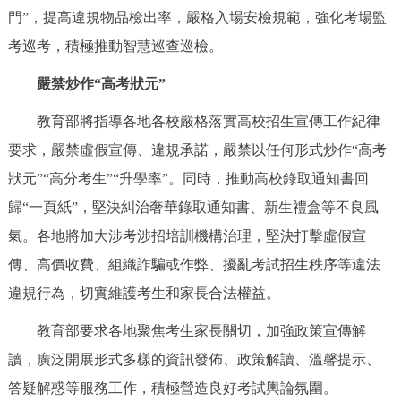
走進北京
門”，提高違規物品檢出率，嚴格入場安檢規範，強化考場監
考巡考，積極推動智慧巡查巡檢。
北京概況
十六區概覽
人文北京
嚴禁炒作“高考狀元”
綠色北京
圖説北京
視頻北京
教育部將指導各地各校嚴格落實高校招生宣傳工作紀律
要求，嚴禁虛假宣傳、違規承諾，嚴禁以任何形式炒作“高考
多語種
狀元”“高分考生”“升學率”。同時，推動高校錄取通知書回
ENGLISH
한국어
日本語
歸“一頁紙”，堅決糾治奢華錄取通知書、新生禮盒等不良風
氣。各地將加大涉考涉招培訓機構治理，堅決打擊虛假宣
DEUTSCH
FRANÇAIS
РУССКИЙ ЯЗЫК
傳、高價收費、組織詐騙或作弊、擾亂考試招生秩序等違法
違規行為，切實維護考生和家長合法權益。
ESPAÑOL
PORTUGUÊS
العربية
教育部要求各地聚焦考生家長關切，加強政策宣傳解
ITALIANO
讀，廣泛開展形式多樣的資訊發佈、政策解讀、溫馨提示、
答疑解惑等服務工作，積極營造良好考試輿論氛圍。