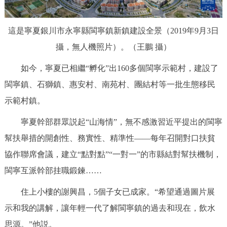
這是寧夏銀川市永寧縣閩寧鎮新鎮建設全景（2019年9月3日
攝，無人機照片）。（王鵬 攝）
如今，寧夏已相繼“孵化”出160多個閩寧示範村，建設了
閩寧鎮、石獅鎮、惠安村、南苑村、團結村等一批生態移民
示範村鎮。
寧夏幹部群眾説起“山海情”，無不感激習近平提出的閩寧
幫扶舉措的開創性、務實性、精準性——每年召開對口扶貧
協作聯席會議，建立“點對點”“一對一”的市縣結對幫扶機制，
閩寧互派幹部挂職鍛鍊……
住上小樓的謝興昌，5個子女已成家。“希望通過圖片展
示和我的講解，讓年輕一代了解閩寧鎮的過去和現在，飲水
思源。”他説。