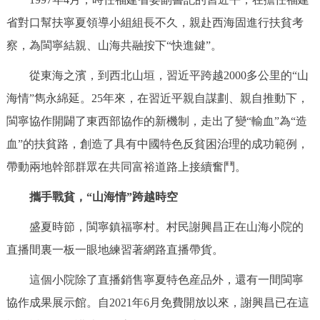
決策公開
專題公開
省對口幫扶寧夏領導小組組長不久，親赴西海固進行扶貧考
察，為閩寧結親、山海共融按下“快進鍵”。
政務服務
從東海之濱，到西北山垣，習近平跨越2000多公里的“山
個人服務
法人服務
部門服務
海情”雋永綿延。25年來，在習近平親自謀劃、親自推動下，
閩寧協作開闢了東西部協作的新機制，走出了變“輸血”為“造
便民服務
利企服務
投資項目
血”的扶貧路，創造了具有中國特色反貧困治理的成功範例，
帶動兩地幹部群眾在共同富裕道路上接續奮鬥。
仲介服務
陽光政務
攜手戰貧，“山海情”跨越時空
政民互動
盛夏時節，閩寧鎮福寧村。村民謝興昌正在山海小院的
12345網上接訴即辦
我要諮詢
我要建議
直播間裏一板一眼地練習著網路直播帶貨。
這個小院除了直播銷售寧夏特色産品外，還有一間閩寧
參與調查
線上訪談
圖説互動
協作成果展示館。自2021年6月免費開放以來，謝興昌已在這