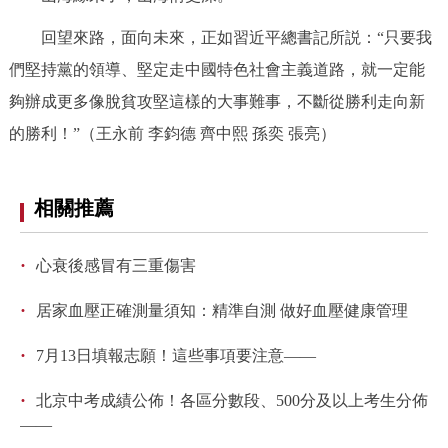
回望來路，面向未來，正如習近平總書記所説：“只要我
們堅持黨的領導、堅定走中國特色社會主義道路，就一定能
夠辦成更多像脫貧攻堅這樣的大事難事，不斷從勝利走向新
的勝利！”（王永前 李鈞德 齊中熙 孫奕 張亮）
相關推薦
·
心衰後感冒有三重傷害
·
居家血壓正確測量須知：精準自測 做好血壓健康管理
·
7月13日填報志願！這些事項要注意——
·
北京中考成績公佈！各區分數段、500分及以上考生分佈
——