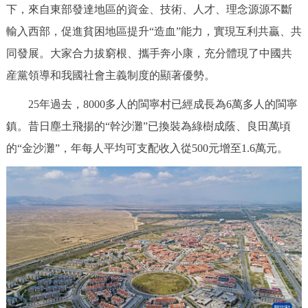
下，來自東部發達地區的資金、技術、人才、理念源源不斷
輸入西部，促進貧困地區提升“造血”能力，實現互利共贏、共
同發展。大家合力拔窮根、攜手奔小康，充分體現了中國共
産黨領導和我國社會主義制度的顯著優勢。
25年過去，8000多人的閩寧村已經成長為6萬多人的閩寧
鎮。昔日塵土飛揚的“幹沙灘”已換裝為綠樹成蔭、良田萬頃
的“金沙灘”，年每人平均可支配收入從500元增至1.6萬元。