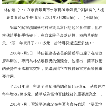
林佔熺（中）在寧夏銀川市永寧縣閩寧鎮農戶劉昌富的大棚
裏查看菌草生長情況（2021年3月29日攝）。（王鵬 攝）
54歲的閩寧鎮園藝村村民劉昌富回想起20多年前，他在
林佔熺手把手指導下，在自家院子裏蓋菇棚、種菌草的情
景。“頭一年就掙了7000多元，當時哪見過這麼多錢！”
2000年7月5日，時任福建省省長的習近平出席了在省政
府舉辦的、專門為林佔熺授獎的頒獎會。他指出，菌草技術
的優勢在全國相當突出，要繼續讓它在扶貧致富方面發揮重
要作用。
至2021年底，寧夏全區食用菌總産值1.93億元，菇農戶均
每年增收2萬多元。菌草成為當地百姓脫貧的重要産業之一。
2016年7月，習近平總書記在寧夏考察時強調：“要因地