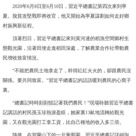
2020年6月8日至6月10日，習近平總書記第四次來到寧
夏。脫貧攻堅戰即將收官，他又開始為寧夏謀劃如何走好鄉
村振興新征程。
頂著烈日，習近平總書記來到黃河邊的稻漁空間鄉村生
態觀光園，沿著田埂走進稻田深處，了解農業合作社帶動農
民增收致富情況。
“不能把農民土地拿走了，幹得紅紅火火的，卻跟農民沒
關係。要共同致富。”習近平總書記的話語暖到農民的心窩子
裏。
“總書記時時刻刻惦記著我們農民！”現場聆聽習近平總書
記講話的村民孫玉珍熱淚盈眶，她家裏13畝地流轉給觀光
園，又在觀光園打工拿工資，比自己種地的收入多三倍。
隨後，在賀蘭山下的一片葡萄園，習近平總書記詳細詢