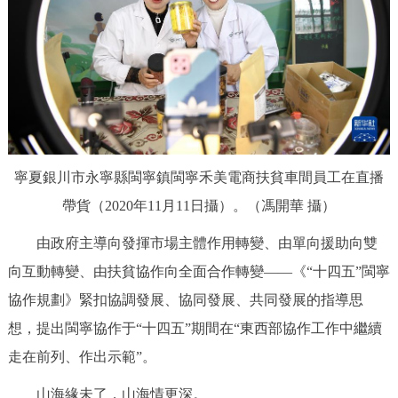
寧夏銀川市永寧縣閩寧鎮閩寧禾美電商扶貧車間員工在直播
帶貨（2020年11月11日攝）。（馮開華 攝）
由政府主導向發揮市場主體作用轉變、由單向援助向雙
向互動轉變、由扶貧協作向全面合作轉變——《“十四五”閩寧
協作規劃》緊扣協調發展、協同發展、共同發展的指導思
想，提出閩寧協作于“十四五”期間在“東西部協作工作中繼續
走在前列、作出示範”。
山海緣未了，山海情更深。