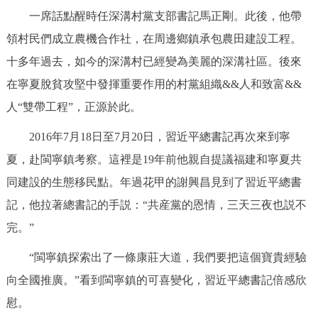
一席話點醒時任深溝村黨支部書記馬正剛。此後，他帶
領村民們成立農機合作社，在周邊鄉鎮承包農田建設工程。
十多年過去，如今的深溝村已經變為美麗的深溝社區。後來
在寧夏脫貧攻堅中發揮重要作用的村黨組織&&人和致富&&
人“雙帶工程”，正源於此。
2016年7月18日至7月20日，習近平總書記再次來到寧
夏，赴閩寧鎮考察。這裡是19年前他親自提議福建和寧夏共
同建設的生態移民點。年過花甲的謝興昌見到了習近平總書
記，他拉著總書記的手説：“共産黨的恩情，三天三夜也説不
完。”
“閩寧鎮探索出了一條康莊大道，我們要把這個寶貴經驗
向全國推廣。”看到閩寧鎮的可喜變化，習近平總書記倍感欣
慰。