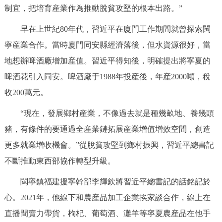
制宜，把培育産業作為推動脫貧攻堅的根本出路。”
早在上世紀80年代，習近平在廈門工作期間就曾探索閩
寧産業合作。當時廈門同安縣經濟落後，但水資源很好，當
地想辦啤酒廠增加産值。習近平得知後，明確提出將寧夏的
啤酒花引入同安。啤酒廠于1988年投産後，年産2000噸，稅
收200萬元。
“現在，發展鄉村産業，不像過去就是種幾畝地、養幾頭
豬，有條件的要通過全産業鏈拓展産業增值增效空間，創造
更多就業增收機會。”從脫貧攻堅到鄉村振興，習近平總書記
不斷推動東西部協作轉型升級。
閩寧鎮福建援寧幹部李輝欽將習近平總書記的話銘記於
心。2021年，他線下和農産品加工企業挨家談合作，線上在
直播間賣力帶貨，枸杞、葡萄酒、灘羊等寧夏農産品在他手