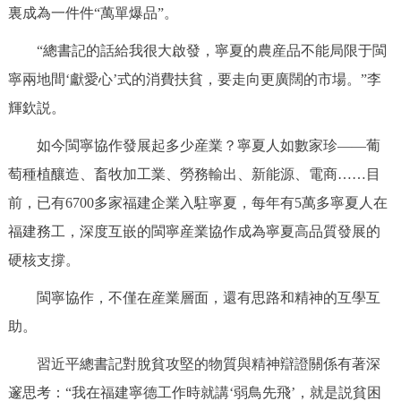
裏成為一件件“萬單爆品”。
“總書記的話給我很大啟發，寧夏的農産品不能局限于閩
寧兩地間‘獻愛心’式的消費扶貧，要走向更廣闊的市場。”李
輝欽説。
如今閩寧協作發展起多少産業？寧夏人如數家珍——葡
萄種植釀造、畜牧加工業、勞務輸出、新能源、電商……目
前，已有6700多家福建企業入駐寧夏，每年有5萬多寧夏人在
福建務工，深度互嵌的閩寧産業協作成為寧夏高品質發展的
硬核支撐。
閩寧協作，不僅在産業層面，還有思路和精神的互學互
助。
習近平總書記對脫貧攻堅的物質與精神辯證關係有著深
邃思考：“我在福建寧德工作時就講‘弱鳥先飛’，就是説貧困