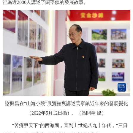
裡為近2000人講述了閩寧鎮的發展故事。
走進北京
北京概況
十六區概覽
人文北京
綠色北京
圖説北京
視頻北京
多語種
ENGLISH
한국어
日本語
DEUTSCH
FRANÇAIS
РУССКИЙ ЯЗЫК
ESPAÑOL
PORTUGUÊS
العربية
謝興昌在“山海小院”展覽館裏講述閩寧鎮近年來的發展變化
（2022年5月12日攝）。（馮開華 攝）
ITALIANO
“苦瘠甲天下”的西海固，直到上世紀八九十年代，“三日