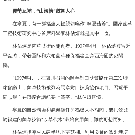
優勢互補，“山海情”鼓舞人心
在寧夏，有一群福建人被親切喚作“寧夏菇爺”。國家菌草
工程技術研究中心首席科學家林佔熺就是其中一位。
林佔熺是菌草技術的開創者。1997年4月，林佔熺被習近
平點將，帶著團隊和六箱菌草種從福建直奔西海固的彭陽
縣。
“1997年4月，在銀川召開的閩寧對口扶貧協作第二次聯
席會議上，菌草技術被列為閩寧對口扶貧協作項目。習近平
同志親自在聯席會議紀要上簽字。”林佔熺回憶。
寧夏的自然環境和氣候條件與福建大不相同，要用發源
於福建的菌草技術“以草代木”栽培食用菌，難度可想而知。
林佔熺指導村民建半地下室菇棚、利用廢棄的窯洞栽培