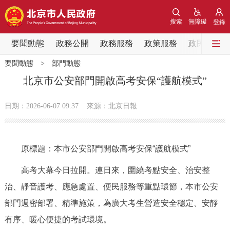
網站地圖
搜索
無障礙
登錄
要聞動態
要聞動態
政務公開
政務服務
政策服務
政民互動
要聞動態
>
部門動態
黨中央精神
國務院資訊
中央部委動態
北京市公安部門開啟高考安保“護航模式”
北京要聞
會議資訊
部門動態
日期：2026-06-07 09:37
來源：北京日報
各區熱點
原標題：本市公安部門開啟高考安保“護航模式”
政務公開
高考大幕今日拉開。連日來，圍繞考點安全、治安整
市領導
機構職能
政策服務
治、靜音護考、應急處置、便民服務等重點環節，本市公安
部門週密部署、精準施策，為廣大考生營造安全穩定、安靜
政策兌現
政策解讀
回應關切
有序、暖心便捷的考試環境。