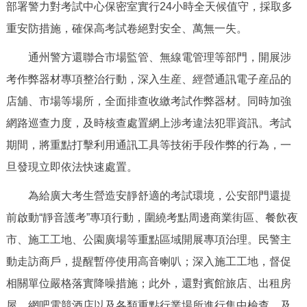
走進北京
部署警力對考試中心保密室實行24小時全天候值守，採取多
重安防措施，確保高考試卷絕對安全、萬無一失。
北京概況
十六區概覽
人文北京
通州警方還聯合市場監管、無線電管理等部門，開展涉
考作弊器材專項整治行動，深入生産、經營通訊電子産品的
綠色北京
圖説北京
視頻北京
店舖、市場等場所，全面排查收繳考試作弊器材。同時加強
多語種
網路巡查力度，及時核查處置網上涉考違法犯罪資訊。考試
期間，將重點打擊利用通訊工具等技術手段作弊的行為，一
ENGLISH
한국어
日本語
旦發現立即依法快速處置。
DEUTSCH
FRANÇAIS
РУССКИЙ ЯЗЫК
為給廣大考生營造安靜舒適的考試環境，公安部門還提
前啟動“靜音護考”專項行動，圍繞考點周邊商業街區、餐飲夜
ESPAÑOL
PORTUGUÊS
العربية
市、施工工地、公園廣場等重點區域開展專項治理。民警主
動走訪商戶，提醒暫停使用高音喇叭；深入施工工地，督促
ITALIANO
相關單位嚴格落實降噪措施；此外，還對賓館旅店、出租房
屋、網吧電競酒店以及各類重點行業場所進行集中檢查，及