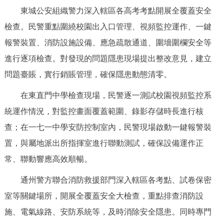
東城公安組織警力深入轄區各高考考點開展全覆蓋安全
決策公開
專題公開
檢查。民警重點圍繞校園出入口管理、視頻監控運作、一鍵
政務服務
報警裝置、消防設施設備、應急疏散通道、圍墻圍欄安全等
進行逐項檢查。對發現的問題隱患現場提出整改意見，建立
個人服務
法人服務
部門服務
問題臺賬，實行銷賬管理，確保隱患動態清零。
便民服務
利企服務
投資項目
在東直門中學檢查現場，民警逐一測試校園視頻監控系
統運作情況，對監控畫面覆蓋範圍、錄影存儲時長進行核
仲介服務
陽光政務
查；在一七一中學安防控制室內，民警現場啟動一鍵報警裝
置，與屬地派出所指揮室進行聯動測試，確保設備運作正
政民互動
常、聯動響應高效順暢。
12345網上接訴即辦
我要諮詢
我要建議
通州警方聯合消防救援部門深入轄區各考點、試卷保密
室等關鍵場所，開展全覆蓋安全大檢查，重點排查消防設
參與調查
線上訪談
圖説互動
施、電氣線路、安防系統等，及時消除安全隱患。同時專門