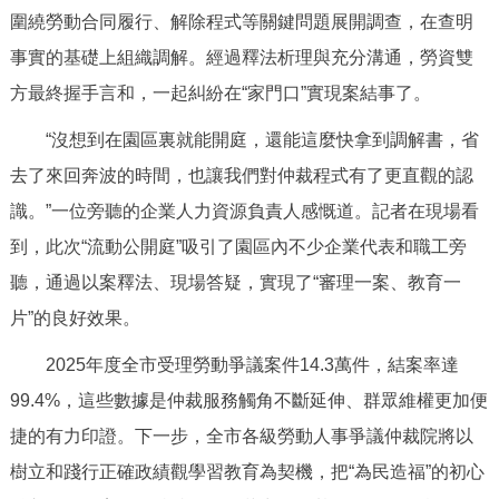
圍繞勞動合同履行、解除程式等關鍵問題展開調查，在查明
回到頂部
事實的基礎上組織調解。經過釋法析理與充分溝通，勞資雙
方最終握手言和，一起糾紛在“家門口”實現案結事了。
“沒想到在園區裏就能開庭，還能這麼快拿到調解書，省
去了來回奔波的時間，也讓我們對仲裁程式有了更直觀的認
識。”一位旁聽的企業人力資源負責人感慨道。記者在現場看
到，此次“流動公開庭”吸引了園區內不少企業代表和職工旁
聽，通過以案釋法、現場答疑，實現了“審理一案、教育一
片”的良好效果。
2025年度全市受理勞動爭議案件14.3萬件，結案率達
99.4%，這些數據是仲裁服務觸角不斷延伸、群眾維權更加便
捷的有力印證。下一步，全市各級勞動人事爭議仲裁院將以
樹立和踐行正確政績觀學習教育為契機，把“為民造福”的初心