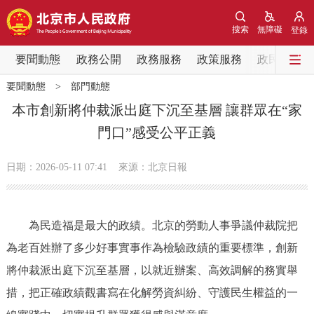
網站地圖
搜索
無障礙
登錄
要聞動態
要聞動態
政務公開
政務服務
政策服務
政民互動
要聞動態
>
部門動態
黨中央精神
國務院資訊
中央部委動態
本市創新將仲裁派出庭下沉至基層 讓群眾在“家
門口”感受公平正義
北京要聞
會議資訊
部門動態
日期：2026-05-11 07:41
來源：北京日報
各區熱點
政務公開
為民造福是最大的政績。北京的勞動人事爭議仲裁院把
為老百姓辦了多少好事實事作為檢驗政績的重要標準，創新
市領導
機構職能
政策服務
將仲裁派出庭下沉至基層，以就近辦案、高效調解的務實舉
政策兌現
政策解讀
回應關切
措，把正確政績觀書寫在化解勞資糾紛、守護民生權益的一