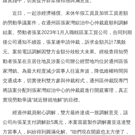
線實踐中，切實提升群眾獲得感與滿意度。
決策公開
專題公開
近日，一起涉經濟補償、未休年假工資及加班工資差額
政務服務
的勞動爭議案件，在通州區張家灣綜治中心仲裁庭順利調解
結案。勞動者張某2023年1月入職轄區某工貿公司，合同到期
個人服務
法人服務
部門服務
後公司通知不續簽，張某遂申請仲裁，訴求金額共計7萬餘
元。案前電話調解因雙方金額分歧較大未果。經核查得知勞
便民服務
利企服務
投資項目
動者張某在京居住地及涉案公司辦公經營地均位於通州區張
家灣鎮。為最大程度減少當事人往返奔波，降低維權時間與
仲介服務
陽光政務
交通成本，切實便利雙方參與仲裁程式，通州區仲裁院專門
政民互動
將該案分配到張家灣綜治中心的仲裁庭進行開庭審理，真正
實現勞動爭議“就近辦就地解”的目標。
12345網上接訴即辦
我要諮詢
我要建議
經過仲裁員耐心調解，雙方最終達成一致調解意見，該
公司向張某支付調解款5萬元，本案當庭製作調解書並送達雙
參與調查
線上訪談
圖説互動
方當事人，糾紛得到圓滿化解。“咱們現在開庭也太方便了，