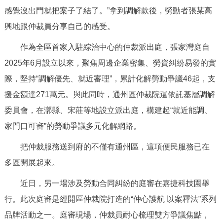
走進北京
感覺沒出門就把案子了結了。”拿到調解款後，勞動者張某高
興地跟仲裁員分享自己的感受。
北京概況
十六區概覽
人文北京
作為全區首家入駐綜治中心的仲裁派出庭，張家灣庭自
綠色北京
圖説北京
視頻北京
2025年6月設立以來，聚焦周邊企業密集、勞資糾紛易發的實
際，堅持“調解優先、就近審理”，累計化解勞動爭議46起，支
多語種
援金額達271萬元。與此同時，通州區仲裁院還依託基層調解
ENGLISH
한국어
日本語
委員會，在漷縣、宋莊等地設立派出庭，構建起“就近能調、
家門口可審”的勞動爭議多元化解網路。
DEUTSCH
FRANÇAIS
РУССКИЙ ЯЗЫК
把仲裁服務送到府的不僅有通州區，這項便民服務已在
多區開展起來。
ESPAÑOL
PORTUGUÊS
العربية
近日，另一場涉及勞動合同糾紛的庭審在嘉捷科技園舉
ITALIANO
行。此次庭審是經開區仲裁院打造的“仲心護航 以案釋法”系列
品牌活動之一。庭審現場，仲裁員耐心梳理雙方爭議焦點，