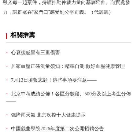
融入每一起案件，持續推動仲裁力量向基層延伸、向實處發
力，讓群眾在“家門口”感受到公平正義。（代麗麗）
相關推薦
·
心衰後感冒有三重傷害
·
居家血壓正確測量須知：精準自測 做好血壓健康管理
·
7月13日填報志願！這些事項要注意——
·
北京中考成績公佈！各區分數段、500分及以上考生分佈
——
·
強降雨天氣 北京疾控十大健康提示
·
中國戲曲學院2026年度第二次公開招聘公告