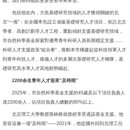
驗。我們期待能給更多患者帶來希望。”
決策公開
專題公開
包括他在內，大批基礎研究領域的人才獲得關鍵的北
政務服務
京“一推”：在全國率先設立省級基礎研究人才項目，依託北京
學者、高創計劃等人才工程，重點傾斜支援基礎研究領域，
個人服務
法人服務
部門服務
市自然科學基金探索對優秀青年科研人員長期穩定支援……
科研人才支援政策“組合拳”，推動本市構建起從科技領軍人才
便民服務
利企服務
投資項目
到青年科技人才、後備人才的多層次基礎研究人才梯隊，基
礎研究高水準人才高地順勢崛起。
仲介服務
陽光政務
2200余名青年人才迎來“及時雨”
政民互動
2025年，市自然科學基金支援的45歲及以下項目負責人
12345網上接訴即辦
我要諮詢
我要建議
達2200余人，佔項目負責人總數的80%以上。
北京理工大學教授孫林鋒就曾經享受過該基金支援。他
參與調查
線上訪談
圖説互動
形容這像一場“及時雨”——2021年，他從國外回到北理工任