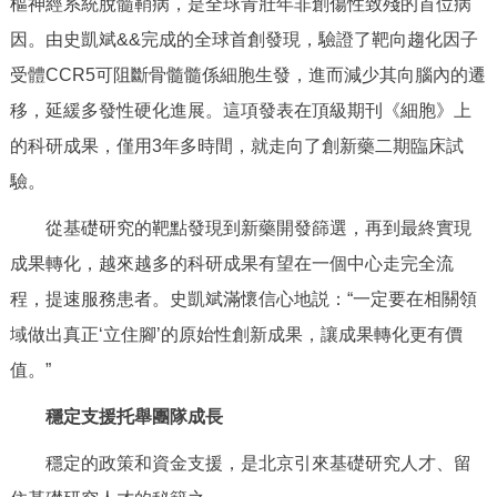
樞神經系統脫髓鞘病，是全球青壯年非創傷性致殘的首位病
因。由史凱斌&&完成的全球首創發現，驗證了靶向趨化因子
受體CCR5可阻斷骨髓髓係細胞生發，進而減少其向腦內的遷
移，延緩多發性硬化進展。這項發表在頂級期刊《細胞》上
的科研成果，僅用3年多時間，就走向了創新藥二期臨床試
驗。
從基礎研究的靶點發現到新藥開發篩選，再到最終實現
成果轉化，越來越多的科研成果有望在一個中心走完全流
程，提速服務患者。史凱斌滿懷信心地説：“一定要在相關領
域做出真正‘立住腳’的原始性創新成果，讓成果轉化更有價
值。”
穩定支援托舉團隊成長
穩定的政策和資金支援，是北京引來基礎研究人才、留