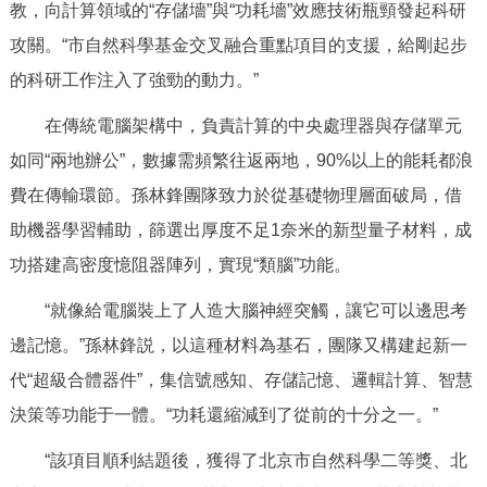
走進北京
教，向計算領域的“存儲墻”與“功耗墻”效應技術瓶頸發起科研
攻關。“市自然科學基金交叉融合重點項目的支援，給剛起步
北京概況
十六區概覽
人文北京
的科研工作注入了強勁的動力。”
在傳統電腦架構中，負責計算的中央處理器與存儲單元
綠色北京
圖説北京
視頻北京
如同“兩地辦公”，數據需頻繁往返兩地，90%以上的能耗都浪
多語種
費在傳輸環節。孫林鋒團隊致力於從基礎物理層面破局，借
助機器學習輔助，篩選出厚度不足1奈米的新型量子材料，成
ENGLISH
한국어
日本語
功搭建高密度憶阻器陣列，實現“類腦”功能。
DEUTSCH
FRANÇAIS
РУССКИЙ ЯЗЫК
“就像給電腦裝上了人造大腦神經突觸，讓它可以邊思考
邊記憶。”孫林鋒説，以這種材料為基石，團隊又構建起新一
ESPAÑOL
PORTUGUÊS
العربية
代“超級合體器件”，集信號感知、存儲記憶、邏輯計算、智慧
決策等功能于一體。“功耗還縮減到了從前的十分之一。”
ITALIANO
“該項目順利結題後，獲得了北京市自然科學二等獎、北