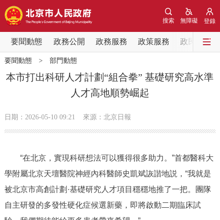
網站地圖
搜索
無障礙
登錄
要聞動態
要聞動態
政務公開
政務服務
政策服務
政民互動
要聞動態
>
部門動態
黨中央精神
國務院資訊
中央部委動態
本市打出科研人才計劃“組合拳” 基礎研究高水準
人才高地順勢崛起
北京要聞
會議資訊
部門動態
日期：2026-05-10 09:21
來源：北京日報
各區熱點
政務公開
“在北京，實現科研想法可以獲得很多助力。”首都醫科大
學附屬北京天壇醫院神經內科醫師史凱斌詼諧地説，“我就是
市領導
機構職能
政策服務
被北京市高創計劃·基礎研究人才項目穩穩地推了一把。團隊
政策兌現
政策解讀
回應關切
自主研發的多發性硬化症候選新藥，即將啟動二期臨床試