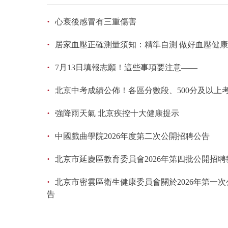
·
心衰後感冒有三重傷害
·
居家血壓正確測量須知：精準自測 做好血壓健
·
7月13日填報志願！這些事項要注意——
·
北京中考成績公佈！各區分數段、500分及以上
·
強降雨天氣 北京疾控十大健康提示
·
中國戲曲學院2026年度第二次公開招聘公告
·
北京市延慶區教育委員會2026年第四批公開招
·
北京市密雲區衛生健康委員會關於2026年第一
告