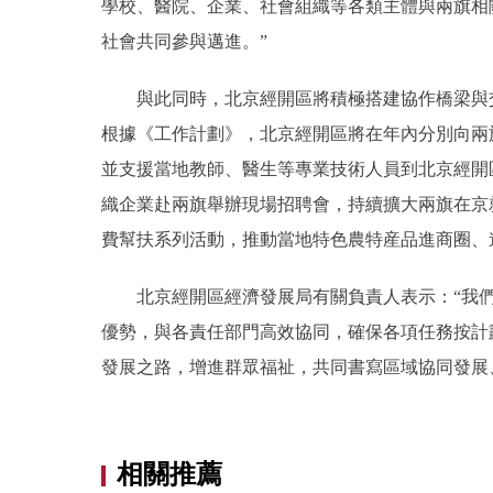
學校、醫院、企業、社會組織等各類主體與兩旗相
社會共同參與邁進。”
與此同時，北京經開區將積極搭建協作橋梁與交
根據《工作計劃》，北京經開區將在年內分別向兩
並支援當地教師、醫生等專業技術人員到北京經開
織企業赴兩旗舉辦現場招聘會，持續擴大兩旗在京
費幫扶系列活動，推動當地特色農特産品進商圈、
北京經開區經濟發展局有關負責人表示：“我們
優勢，與各責任部門高效協同，確保各項任務按計
發展之路，增進群眾福祉，共同書寫區域協同發展
相關推薦