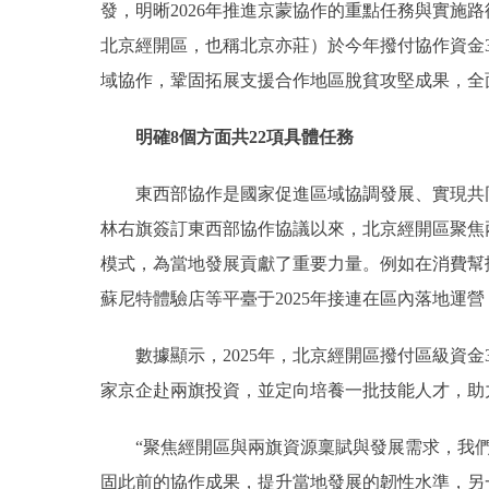
發，明晰2026年推進京蒙協作的重點任務與實施
北京經開區，也稱北京亦莊）於今年撥付協作資金3
域協作，鞏固拓展支援合作地區脫貧攻堅成果，全
明確8個方面共22項具體任務
東西部協作是國家促進區域協調發展、實現共同
林右旗簽訂東西部協作協議以來，北京經開區聚焦
模式，為當地發展貢獻了重要力量。例如在消費幫
蘇尼特體驗店等平臺于2025年接連在區內落地運
數據顯示，2025年，北京經開區撥付區級資金3
家京企赴兩旗投資，並定向培養一批技能人才，助
“聚焦經開區與兩旗資源稟賦與發展需求，我們
固此前的協作成果，提升當地發展的韌性水準，另