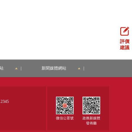
評價
建議
站
|
新聞媒體網站
|
345
微信公眾號
政務新媒體
發佈廳