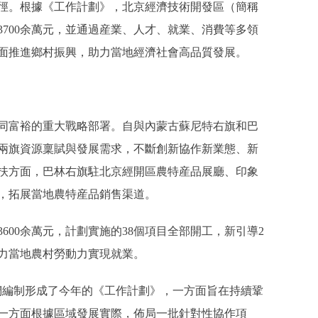
路徑。根據《工作計劃》，北京經濟技術開發區（簡稱
700余萬元，並通過産業、人才、就業、消費等多領
面推進鄉村振興，助力當地經濟社會高品質發展。
富裕的重大戰略部署。自與內蒙古蘇尼特右旗和巴
兩旗資源稟賦與發展需求，不斷創新協作新業態、新
扶方面，巴林右旗駐北京經開區農特産品展廳、印象
營，拓展當地農特産品銷售渠道。
600余萬元，計劃實施的38個項目全部開工，新引導2
力當地農村勞動力實現就業。
編制形成了今年的《工作計劃》，一方面旨在持續鞏
一方面根據區域發展實際，佈局一批針對性協作項