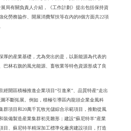
發展局有關負責人介紹，《工作計劃》提出包括保持資
強化勞務協作、開展消費幫扶等在內的8個方面共22項
。
厚的産業基礎，尤為突出的是，以新能源為代表的
、巴林右旗的風光能源、畜牧業等特色資源形成了良
開區積極推進企業項目“引進來”、品質特産“走出
版圖不斷拓展。例如，積極引導區內龍頭企業金風科
集群項目和20萬千瓦牧光儲綜合示範項目，推動從風
和裝備製造産業集群初見雛形；建設“蘇尼特羊”産業
項目、蘇尼特羊精深加工標準化廠房建設項目，打造