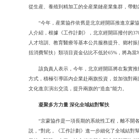
從生産、養殖到精加工的全産業鏈産業集群，帶動
“今年，産業協作依舊是北京經開區推進京蒙協
人介紹，根據《工作計劃》，北京經開區撥付的37
人才培訓、教育醫療等基本公共服務提升、鄉村振
括消費幫扶）類項目資金佔比不低於65%，將為
該負責人表示，今年，北京經開區將在紮實推動
方式，積極引導區內企業赴兩旗投資，並加強對兩
文化進京演出交流，提升兩旗的“造血”能力。
凝聚多方力量 深化全域結對幫扶
“京蒙協作是一項長期的系統性工程，離不開各
説，“對此，《工作計劃》進一步細化了全域結對