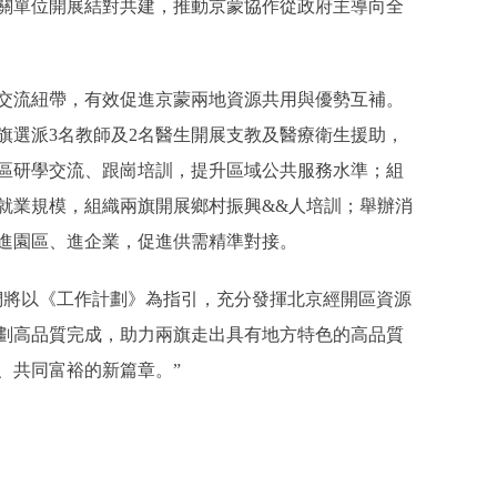
關單位開展結對共建，推動京蒙協作從政府主導向全
流紐帶，有效促進京蒙兩地資源共用與優勢互補。
旗選派3名教師及2名醫生開展支教及醫療衛生援助，
區研學交流、跟崗培訓，提升區域公共服務水準；組
就業規模，組織兩旗開展鄉村振興&&人培訓；舉辦消
進園區、進企業，促進供需精準對接。
將以《工作計劃》為指引，充分發揮北京經開區資源
劃高品質完成，助力兩旗走出具有地方特色的高品質
、共同富裕的新篇章。”