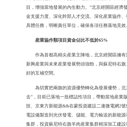
目，增強當地發展的內生動力。”北京經開區經濟
金支援力度、深化幹部人才交流、深化産業協作、
具體任務，明晰責任單位，確保各項任務落地見效
産業協作類項目資金佔比不低於65%
作為首都高精尖産業主陣地，北京經開區擁有深
新興産業與未來産業發展勢頭強勁，與蘇尼特右旗
好的互補空間。
為切實把兩旗的資源優勢轉化為發展優勢，北京經
去”，目前已落地一批標誌性項目，帶動當地産業
技、京東方新能源&&在蒙投資建設二連微電網2號
電設備製造到光伏發電、儲能、電力輸送的新能源
集群，投資蘇尼特右旗羊肉産業集群精深加工建設