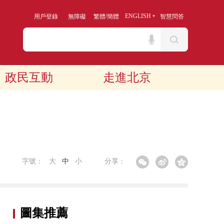
/
ENGLISH
用戶登錄
無障礙
繁體
簡體
智慧問答
政民互動
走進北京
字號：
大
中
小
分享：
圖集推薦