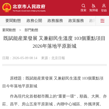
網站地圖
搜索
無障礙
登錄
要聞動態
要聞動態
政務公開
政務服務
政策服務
政民互動
要聞動態
>
部門動態
黨中央精神
國務院資訊
中央部委動態
既賦能産業發展 又兼顧民生溫度 103個重點項目
2026年落地平原新城
北京要聞
會議資訊
部門動態
日期：2026-05-09 08:14
來源：北京日報
各區熱點
政務公開
原標題：既賦能産業發展 又兼顧民生溫度 103個重點項
目今年落地平原新城
市領導
機構職能
政策服務
作為現代化首都都市圈上的“重要一環”，順義、大興、亦
政策兌現
政策解讀
回應關切
莊、昌平、房山五座平原新城，內聯中心城區、外攜津冀。