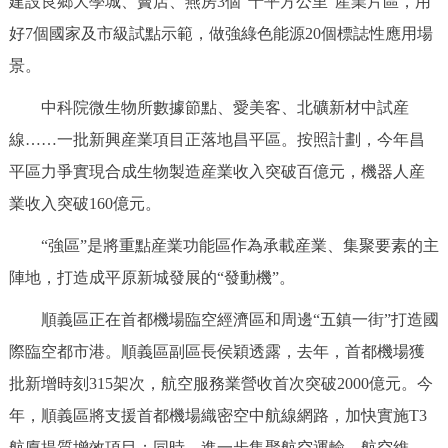
建設良鄉大學城、竇店、燕房3個“十平方公里”産業片區，用
好7個國家及市級試點示範，做強綠色能源20個標誌性應用場
景。
中科院微生物所數據節點、愛美客、北礦新材中試産
線……一批新興産業項目正落地昌平區。按照計劃，今年昌
平區力爭實現合成生物製造産業收入突破百億元，機器人産
業收入突破160億元。
“強區”是將重點産業功能區作為承載産業、集聚要素的主
陣地，打造成平原新城發展的“發動機”。
順義區正在首都機場臨空經濟區和周邊“五鎮一街”打造國
際臨空都市港。順義區副區長侯穎透露，去年，首都機場獲
批新增時刻315架次，航空服務業營收首次突破2000億元。今
年，順義區將支援首都機場織密空中航線網路，加快實施T3
航廈提質增效項目；同時，進一步集聚航空運輸、航空維