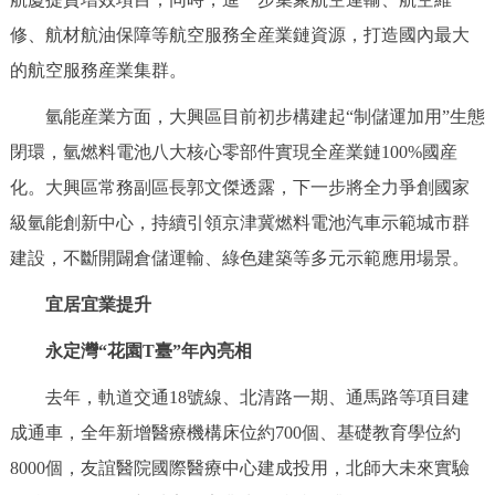
修、航材航油保障等航空服務全産業鏈資源，打造國內最大
的航空服務産業集群。
氫能産業方面，大興區目前初步構建起“制儲運加用”生態
閉環，氫燃料電池八大核心零部件實現全産業鏈100%國産
化。大興區常務副區長郭文傑透露，下一步將全力爭創國家
級氫能創新中心，持續引領京津冀燃料電池汽車示範城市群
建設，不斷開闢倉儲運輸、綠色建築等多元示範應用場景。
宜居宜業提升
永定灣“花園T臺”年內亮相
去年，軌道交通18號線、北清路一期、通馬路等項目建
成通車，全年新增醫療機構床位約700個、基礎教育學位約
8000個，友誼醫院國際醫療中心建成投用，北師大未來實驗