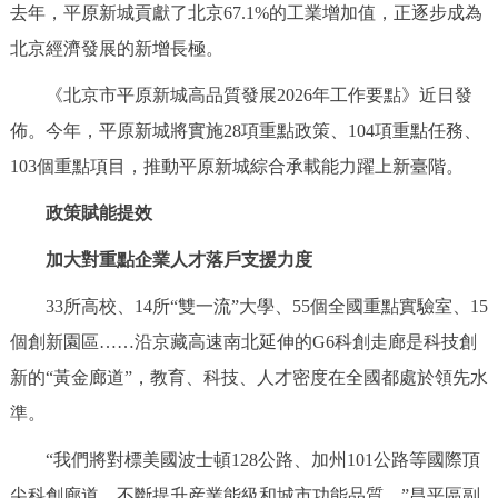
去年，平原新城貢獻了北京67.1%的工業增加值，正逐步成為
決策公開
專題公開
北京經濟發展的新增長極。
政務服務
《北京市平原新城高品質發展2026年工作要點》近日發
佈。今年，平原新城將實施28項重點政策、104項重點任務、
個人服務
法人服務
部門服務
103個重點項目，推動平原新城綜合承載能力躍上新臺階。
便民服務
利企服務
投資項目
政策賦能提效
加大對重點企業人才落戶支援力度
仲介服務
陽光政務
33所高校、14所“雙一流”大學、55個全國重點實驗室、15
政民互動
個創新園區……沿京藏高速南北延伸的G6科創走廊是科技創
新的“黃金廊道”，教育、科技、人才密度在全國都處於領先水
12345網上接訴即辦
我要諮詢
我要建議
準。
參與調查
線上訪談
圖説互動
“我們將對標美國波士頓128公路、加州101公路等國際頂
尖科創廊道，不斷提升産業能級和城市功能品質。”昌平區副