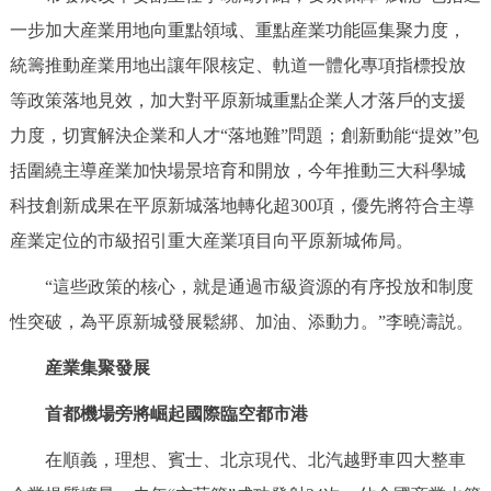
回到頂部
一步加大産業用地向重點領域、重點産業功能區集聚力度，
統籌推動産業用地出讓年限核定、軌道一體化專項指標投放
等政策落地見效，加大對平原新城重點企業人才落戶的支援
力度，切實解決企業和人才“落地難”問題；創新動能“提效”包
括圍繞主導産業加快場景培育和開放，今年推動三大科學城
科技創新成果在平原新城落地轉化超300項，優先將符合主導
産業定位的市級招引重大産業項目向平原新城佈局。
“這些政策的核心，就是通過市級資源的有序投放和制度
性突破，為平原新城發展鬆綁、加油、添動力。”李曉濤説。
産業集聚發展
首都機場旁將崛起國際臨空都市港
在順義，理想、賓士、北京現代、北汽越野車四大整車