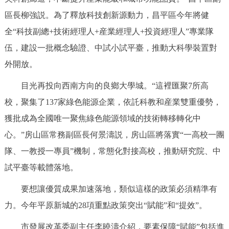
走進北京
區長柳強説。為了釋放科技創新源動力，昌平區今年將健
北京概況
十六區概覽
人文北京
全“科技副總+技術經理人+産業經理人+投資經理人”專業隊
伍，建設一批概念驗證、中試小試平臺，推動大科學裝置對
綠色北京
圖説北京
視頻北京
外開放。
目光再投向西南方向的良鄉大學城。“這裡匯聚7所高
多語種
校，聚集了137家綠色能源企業，依託科教和産業雙重優勢，
ENGLISH
한국어
日本語
獲批成為全國唯一聚焦綠色能源領域的技術轉移轉化中
心。”房山區常務副區長何景濤説，房山區將落實“一高校一團
DEUTSCH
FRANÇAIS
РУССКИЙ ЯЗЫК
隊、一教授一專員”機制，常態化對接高校，推動研究院、中
試平臺等載體落地。
ESPAÑOL
PORTUGUÊS
العربية
要想讓優質成果加速落地，類似這樣的政策必須精準有
ITALIANO
力。今年平原新城的28項重點政策突出“賦能”和“提效”。
市發展改革委副主任李曉濤介紹，要素保障“賦能”包括進