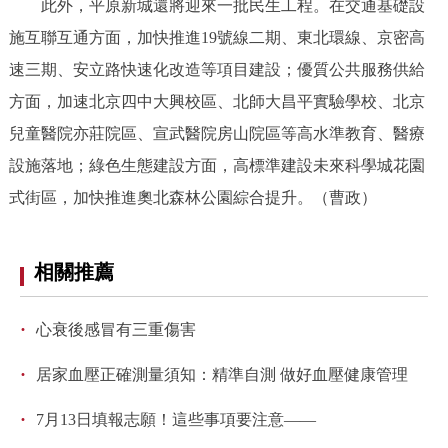
此外，平原新城還將迎來一批民生工程。在交通基礎設
施互聯互通方面，加快推進19號線二期、東北環線、京密高
速三期、安立路快速化改造等項目建設；優質公共服務供給
方面，加速北京四中大興校區、北師大昌平實驗學校、北京
兒童醫院亦莊院區、宣武醫院房山院區等高水準教育、醫療
設施落地；綠色生態建設方面，高標準建設未來科學城花園
式街區，加快推進奧北森林公園綜合提升。（曹政）
相關推薦
·
心衰後感冒有三重傷害
·
居家血壓正確測量須知：精準自測 做好血壓健康管理
·
7月13日填報志願！這些事項要注意——