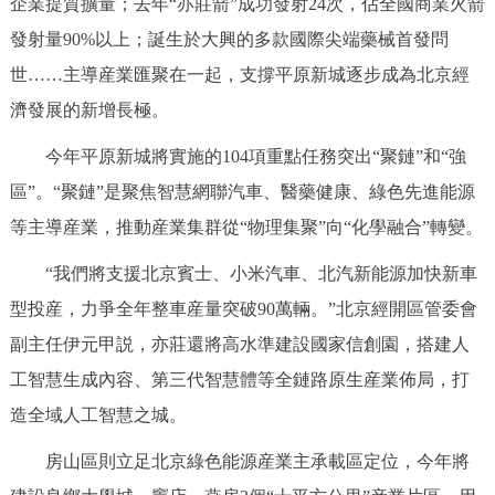
企業提質擴量；去年“亦莊箭”成功發射24次，佔全國商業火箭
發射量90%以上；誕生於大興的多款國際尖端藥械首發問
世……主導産業匯聚在一起，支撐平原新城逐步成為北京經
濟發展的新增長極。
今年平原新城將實施的104項重點任務突出“聚鏈”和“強
區”。“聚鏈”是聚焦智慧網聯汽車、醫藥健康、綠色先進能源
等主導産業，推動産業集群從“物理集聚”向“化學融合”轉變。
“我們將支援北京賓士、小米汽車、北汽新能源加快新車
型投産，力爭全年整車産量突破90萬輛。”北京經開區管委會
副主任伊元甲説，亦莊還將高水準建設國家信創園，搭建人
工智慧生成內容、第三代智慧體等全鏈路原生産業佈局，打
造全域人工智慧之城。
房山區則立足北京綠色能源産業主承載區定位，今年將