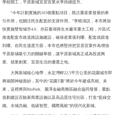
學校開工，平原新城宜居宜業水準持續提升。
“今年計劃實施的103個重點項目，既注重産業發展的牽
引作用，也關注民生配套的支撐作用。”李曉濤説，本市將加
快實施雙智城市4.0、亦莊臺湖再生水廠等重大工程，片區式
推進配套市政道路設施建設，確保産業落到哪、配套就跟進
到哪。在民生溫度方面，本市也將堅持把宜居宜業作為增強
平原新城吸引力的關鍵舉措，讓平原新城真正成為投資興
業、就業創業、宜居生活的優選之地。
大興新城核心地帶，永定灣畔22.5平方公里的花園城市即
將揭開神秘面紗，其中的“花園T臺”將於今年建成亮相。未
來，這裡將與BioPark、麗澤金融商務區融合協同發展，重點
規劃建設百餘家商業設施以及高品質住宅社區，打造“藍綠交
織、水城共融、低碳智慧、國際風範”的現代化新城。