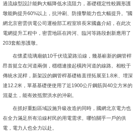
過流線型設計能夠大幅降低水流阻力，基礎穩定性較圓形護
回到頂部
墩能夠提升60%以上，抗沖刷、防撞擊能力也大幅提升。”國
網北京密雲供電公司運檢部工程室班長宋國鑫介紹，在此次
電網提升工程中，密雲地區在跨河、臨河等路段創新應用了
203套船形護墩。
在懷柔琉璃廟鎮10千伏琉梁路沿線，幾基嶄新的鋼管桿
昂首挺立在河道兩側，穩穩連接起橫跨河道的線路。相較于
傳統水泥桿，新架設的鋼管桿基礎樁直徑拓展至1.8米、埋深
達12.2米，單基基礎便使用了近1900公斤鋼筋與40立方米的
混凝土，能有效抵禦洪水的沖刷。
在抓好重點區域設施升級改造的同時，國網北京電力也
在全力滿足所有沿線村民的用電需求。哪怕關乎一戶的供
電，電力人也全力以赴。