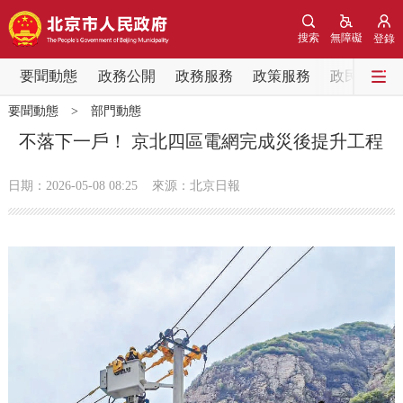
網站地圖
搜索
無障礙
登錄
要聞動態
要聞動態
政務公開
政務服務
政策服務
政民互動
要聞動態
>
部門動態
黨中央精神
國務院資訊
中央部委動態
不落下一戶！ 京北四區電網完成災後提升工程
北京要聞
會議資訊
部門動態
日期：2026-05-08 08:25
來源：北京日報
各區熱點
政務公開
市領導
機構職能
政策服務
政策兌現
政策解讀
回應關切