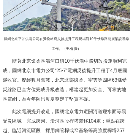
決策公開
專題公開
政務服務
個人服務
法人服務
部門服務
國網北京平谷供電公司在黃松峪鄉災後提升工程現場對10千伏線路開展架設導線
工作。（王楠 攝）
便民服務
利企服務
投資項目
隨著北京懷柔區湯河口鎮10千伏湯中路切改投運順利完
成，國網北京市電力公司“25·7”電網災後提升工程于4月底圓
仲介服務
陽光政務
滿收官。歷經數月奮戰，北京北部懷柔、密雲等四區63條受
政民互動
災線路已全方位完成升級改造，構建起更加安全、可靠的地
區電網，為今年防汛度夏奠定了堅實基礎。
12345網上接訴即辦
我要諮詢
我要建議
此次電網提升改造，國網北京電力避開河道迎水面等易
受災區域，完成跨河、沿河區段桿塔遷移104處；重點在跨
參與調查
線上訪談
圖説互動
越、臨近河流區段，採用鋼管桿或窄基塔等高強度桿塔257