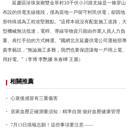
延慶區珍珠泉鄉雙金草村10千伏小川路支線是一條穿山
布設的供電支線後段，僅為當地一戶留守村民供電，卻因地
形特殊成為工程攻堅難點。“這裡本就沒有配套施工道路，大
型機械無法抵達，電桿、導線等物資只能由作業人員人力負
重、肩扛手抬的方式轉運。”國網北京延慶供電公司運檢部專
責李藝説，“無論施工多難，我們也要保證讓每一戶用上電、
用好電。”（李博 李艷娜 朱春曄 王麗）
相關推薦
·
心衰後感冒有三重傷害
·
居家血壓正確測量須知：精準自測 做好血壓健康管理
·
7月13日填報志願！這些事項要注意——