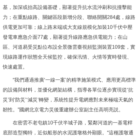
走進北京
基，加深或抬高設備基礎，顯著提升抗水流沖刷和抗撞擊能
力；在重點線路、關鍵區段新增分段、聯絡開關284處，線路
北京概況
十六區概覽
人文北京
供電更加可靠；線上路末端或大支線規模化加裝10千伏中壓
發電車應急介面77處，顯著提升線路應急供電能力；在山
綠色北京
圖説北京
視頻北京
區、河道易受災點位布設全景微雲臺視頻監測裝置109套，實
多語種
現線路運作狀態全天候監控，確保汛情、火情等實時發現、
快速處置。
ENGLISH
한국어
日本語
“我們通過推廣‘一線一案’的精準施策模式、應用更高標準
DEUTSCH
FRANÇAIS
РУССКИЙ ЯЗЫК
的設備與材料，並優化網架結構，指導各單位逐步實現從‘抗
災’到‘防災’‘減災’轉變，系統性提升電網應對未來極端天氣的
ESPAÑOL
PORTUGUÊS
العربية
韌性。”國網北京電力災後重建辦公室副主任高明亮説。
在密雲不老屯鎮10千伏半城子路，緊鄰河道的一基電桿
ITALIANO
底部造型獨特，近似船形的水泥護墩格外顯眼。“這種護墩通