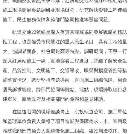
任、機關黨委書記王寧帶隊，赴軌道交通22號線02標紅廟站
決策公開
專題公開
施工現場開展專題調研並現場辦公，研究解決影響工程連續
施工、民生服務保障和跨部門協同推進等關鍵問題。
政務服務
軌道交通22號線是深入落實京津冀協同發展戰略的標誌
個人服務
法人服務
部門服務
性工程，也是備受市民關注的重大民生項目，具有工程體量
大、協調界面多、社會期盼高等特點。調研期間，王寧一行
便民服務
利企服務
投資項目
深入紅廟站施工一線，實地察看工程進度，詳細了解安全生
産、品質控制、文明施工、交通導改、噪聲與揚塵管控等措
仲介服務
陽光政務
施落實情況。調研堅持問題導向，直面施工組織保障、周邊
政民互動
居民訴求響應、跨部門協同等難點、堵點，現場聽取項目參
建單位、屬地政府及相關部門的彙報和意見建議。
12345網上接訴即辦
我要諮詢
我要建議
在隨後召開的現場座談會上，京投軌道公司、施工單位
和監理單位負責人彙報了項目進展與保障需求，市、區兩級
參與調查
線上訪談
圖説互動
相關職能部門負責人圍繞優化施工組織、維護周邊秩序、加