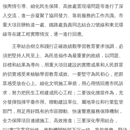
走進北京
強輿情引導、細化民生保障、高效處置現場問題等進行了深
入交流，進一步凝聚了協同發力、靠前服務的工作共識。市
北京概況
十六區概覽
人文北京
重大項目辦軌道一處、鐵路處負責同志結合22號線和東北環
線等在建工程實際情況，逐一進行回應。
綠色北京
圖説北京
視頻北京
王寧結合樹立和踐行正確政績觀學習教育要求強調，必
多語種
須把堅持人民至上、為民造福作為最重要的政績，以問題、
ENGLISH
한국어
日本語
目標和結果為導向，用重大項目建設的實際成果和人民群眾
的切實感受來檢驗學習教育成效。一要堅守為民初心，把群
DEUTSCH
FRANÇAIS
РУССКИЙ ЯЗЫК
眾感受放在心上。細化文明施工舉措，用心用情回應市民訴
求，努力把民生工程建成民心工程；二要強化擔當作為，充
ESPAÑOL
PORTUGUÊS
العربية
分發揮指揮平臺作用。聯動建設單位、屬地單位和行業監管
部門，用足用好既有的市區聯動、快速響應服務保障機制，
ITALIANO
全力保障項目連續施工、高效推進；三要深化學用結合，
以“實”字貫穿始終。推動機關幹部下沉一線、靠前服務，堅決