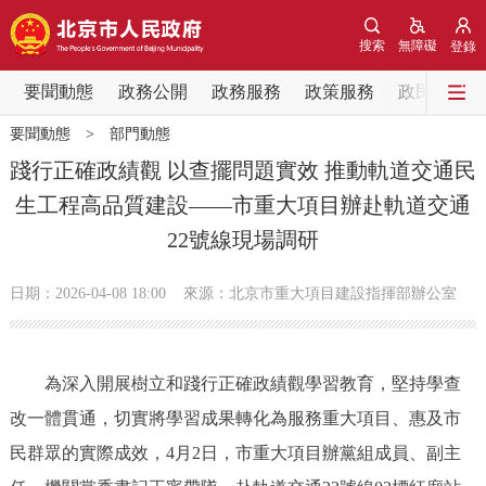
網站地圖
搜索
無障礙
登錄
要聞動態
要聞動態
政務公開
政務服務
政策服務
政民互動
要聞動態
>
部門動態
黨中央精神
國務院資訊
中央部委動態
踐行正確政績觀 以查擺問題實效 推動軌道交通民
生工程高品質建設——市重大項目辦赴軌道交通
北京要聞
會議資訊
部門動態
22號線現場調研
各區熱點
日期：2026-04-08 18:00
來源：北京市重大項目建設指揮部辦公室
政務公開
為深入開展樹立和踐行正確政績觀學習教育，堅持學查
市領導
機構職能
政策服務
改一體貫通，切實將學習成果轉化為服務重大項目、惠及市
政策兌現
政策解讀
回應關切
民群眾的實際成效，4月2日，市重大項目辦黨組成員、副主