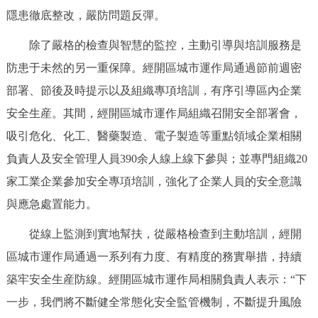
走進北京
隱患徹底整改，嚴防問題反彈。
北京概況
十六區概覽
人文北京
除了嚴格的檢查與智慧的監控，主動引導與培訓服務是
防患于未然的另一重保障。經開區城市運作局通過節前週密
綠色北京
圖説北京
視頻北京
部署、節後及時提示以及組織專項培訓，有序引導區內企業
安全生産。其間，經開區城市運作局組織召開安全部署會，
多語種
吸引危化、化工、醫藥製造、電子製造等重點領域企業相關
ENGLISH
한국어
日本語
負責人及安全管理人員390余人線上線下參與；並專門組織20
家工業企業參加安全專項培訓，強化了企業人員的安全意識
DEUTSCH
FRANÇAIS
РУССКИЙ ЯЗЫК
與應急處置能力。
從線上監測到實地幫扶，從嚴格檢查到主動培訓，經開
ESPAÑOL
PORTUGUÊS
العربية
區城市運作局通過一系列有力度、有精度的務實舉措，持續
築牢安全生産防線。經開區城市運作局相關負責人表示：“下
ITALIANO
一步，我們將不斷健全常態化安全監管機制，不斷提升風險