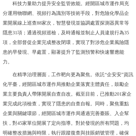
科技力量助力提升安全監管效能。經開區城市運作局充
決策公開
專題公開
分運用物聯網、視頻行為識別等技術手段，對危險化學品企
政務服務
業開展線上巡查88家次，智慧發現並協調處置探測器異常等
隱患31項；通過視頻巡檢，及時通報並制止人員違規行為35
個人服務
法人服務
部門服務
項，全部督促企業完成整改閉環，實現了對涉危企業風險隱
患的早發現、早處置，顯著提升了監測預警和快速響應能
便民服務
利企服務
投資項目
力。
在精準治理層面，工作靶向更為聚焦。依託“企安安”資訊
仲介服務
陽光政務
化平臺，
經開區城市運作局
推動企業落實主體責任，鼓勵企
政民互動
業主要負責人帶隊開展自查自改。截至目前，已推動201家企
業完成此項檢查，實現了隱患的自查自報。同時，聚焦重點
12345網上接訴即辦
我要諮詢
我要建議
企業與關鍵環節，經開區城市運作局通過完善臺賬、入企幫
扶，對45家單位開展了定向指導。對於發現的所有問題，均
參與調查
線上訪談
圖説互動
明確整改措施與時限，執行跟蹤復查與挂賬銷號管理，確保