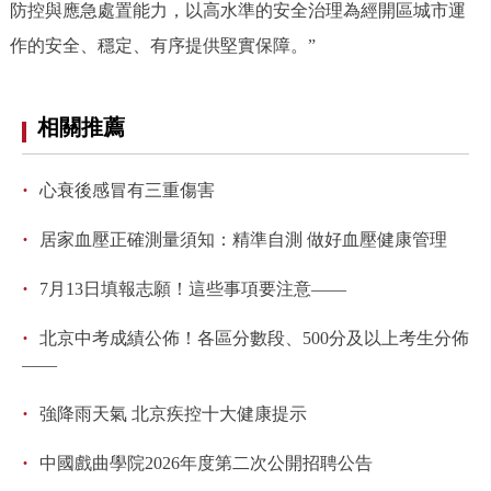
防控與應急處置能力，以高水準的安全治理為經開區城市運
回到頂部
作的安全、穩定、有序提供堅實保障。”
相關推薦
·
心衰後感冒有三重傷害
·
居家血壓正確測量須知：精準自測 做好血壓健康管理
·
7月13日填報志願！這些事項要注意——
·
北京中考成績公佈！各區分數段、500分及以上考生分佈
——
·
強降雨天氣 北京疾控十大健康提示
·
中國戲曲學院2026年度第二次公開招聘公告