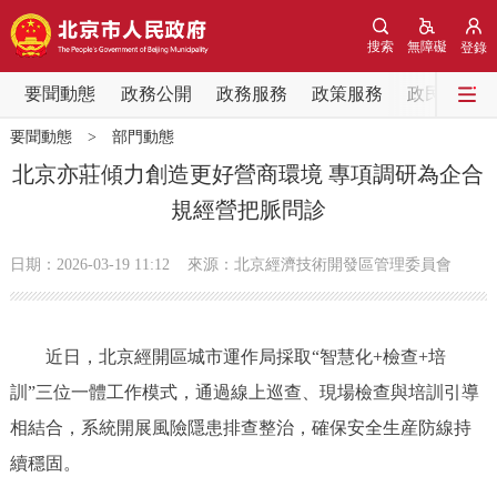
網站地圖
搜索
無障礙
登錄
要聞動態
要聞動態
政務公開
政務服務
政策服務
政民互動
要聞動態
>
部門動態
黨中央精神
國務院資訊
中央部委動態
北京亦莊傾力創造更好營商環境 專項調研為企合
規經營把脈問診
北京要聞
會議資訊
部門動態
日期：2026-03-19 11:12
來源：北京經濟技術開發區管理委員會
各區熱點
政務公開
近日，北京經開區城市運作局採取“智慧化+檢查+培
訓”三位一體工作模式，通過線上巡查、現場檢查與培訓引導
市領導
機構職能
政策服務
相結合，系統開展風險隱患排查整治，確保安全生産防線持
政策兌現
政策解讀
回應關切
續穩固。