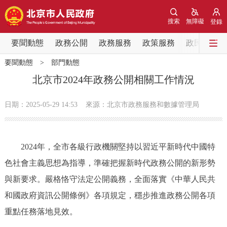
網站地圖
搜索
無障礙
登錄
要聞動態
要聞動態
政務公開
政務服務
政策服務
政民互動
要聞動態
>
部門動態
黨中央精神
國務院資訊
中央部委動態
北京市2024年政務公開相關工作情況
北京要聞
會議資訊
部門動態
日期：2025-05-29 14:53
來源：北京市政務服務和數據管理局
各區熱點
2024年，全市各級行政機關堅持以習近平新時代中國特
政務公開
色社會主義思想為指導，準確把握新時代政務公開的新形勢
與新要求。嚴格恪守法定公開義務，全面落實《中華人民共
市領導
機構職能
政策服務
和國政府資訊公開條例》各項規定，穩步推進政務公開各項
政策兌現
政策解讀
回應關切
重點任務落地見效。