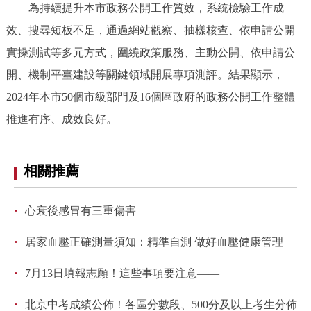
為持續提升本市政務公開工作質效，系統檢驗工作成
決策公開
專題公開
效、搜尋短板不足，通過網站觀察、抽樣核查、依申請公開
政務服務
實操測試等多元方式，圍繞政策服務、主動公開、依申請公
開、機制平臺建設等關鍵領域開展專項測評。結果顯示，
個人服務
法人服務
部門服務
2024年本市50個市級部門及16個區政府的政務公開工作整體
推進有序、成效良好。
便民服務
利企服務
投資項目
相關推薦
仲介服務
陽光政務
政民互動
·
心衰後感冒有三重傷害
·
12345網上接訴即辦
我要諮詢
我要建議
居家血壓正確測量須知：精準自測 做好血壓健康管理
·
7月13日填報志願！這些事項要注意——
參與調查
線上訪談
圖説互動
·
北京中考成績公佈！各區分數段、500分及以上考生分佈