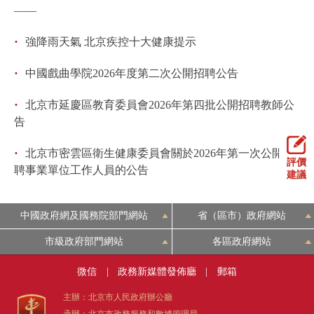
走進北京
——
·
強降雨天氣 北京疾控十大健康提示
北京概況
十六區概覽
人文北京
·
中國戲曲學院2026年度第二次公開招聘公告
綠色北京
圖説北京
視頻北京
·
北京市延慶區教育委員會2026年第四批公開招聘教師公
多語種
告
·
北京市密雲區衛生健康委員會關於2026年第一次公開招
ENGLISH
한국어
日本語
評價
聘事業單位工作人員的公告
建議
DEUTSCH
FRANÇAIS
РУССКИЙ ЯЗЫК
中國政府網及國務院部門網站
省（區市）政府網站
ESPAÑOL
PORTUGUÊS
العربية
市級政府部門網站
各區政府網站
微信
|
政務新媒體發佈廳
|
郵箱
ITALIANO
主辦：北京市人民政府辦公廳
承辦：北京市政務服務和數據管理局