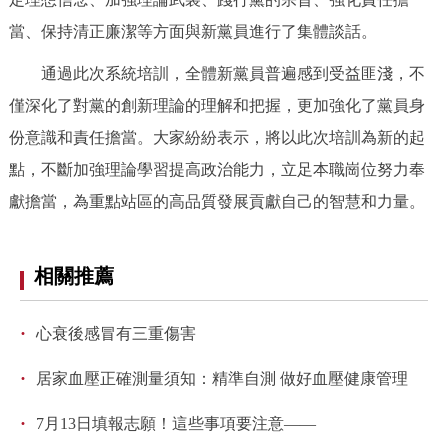
走進北京
當、保持清正廉潔等方面與新黨員進行了集體談話。
北京概況
十六區概覽
人文北京
通過此次系統培訓，全體新黨員普遍感到受益匪淺，不
僅深化了對黨的創新理論的理解和把握，更加強化了黨員身
綠色北京
圖説北京
視頻北京
份意識和責任擔當。大家紛紛表示，將以此次培訓為新的起
點，不斷加強理論學習提高政治能力，立足本職崗位努力奉
多語種
獻擔當，為重點站區的高品質發展貢獻自己的智慧和力量。
ENGLISH
한국어
日本語
相關推薦
DEUTSCH
FRANÇAIS
РУССКИЙ ЯЗЫК
·
心衰後感冒有三重傷害
ESPAÑOL
PORTUGUÊS
العربية
·
居家血壓正確測量須知：精準自測 做好血壓健康管理
ITALIANO
·
7月13日填報志願！這些事項要注意——