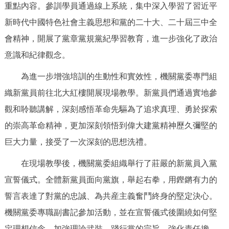
重點內容。參訓學員通過線上系統，集中深入學習了習近平
決策公開
專題公開
新時代中國特色社會主義思想和黨的二十大、二十屆三中全
政務服務
會精神，開展了黨章黨規黨紀學習教育，進一步強化了政治
意識和紀律觀念。
個人服務
法人服務
部門服務
為進一步增強培訓的生動性和實效性，機關黨委專門組
織新黨員前往北大紅樓開展現場教學。新黨員們通過實地參
便民服務
利企服務
投資項目
觀和聆聽講解，深刻感悟革命先驅為了追求真理、勇於探索
的崇高革命精神，更加深刻領悟到偉大建黨精神歷久彌堅的
仲介服務
陽光政務
巨大力量，接受了一次深刻的思想洗禮。
政民互動
在現場教學後，機關黨委組織舉行了莊嚴的新黨員入黨
12345網上接訴即辦
我要諮詢
我要建議
宣誓儀式。全體新黨員面向黨旗，舉起右拳，用鏗鏘有力的
誓言表達了對黨的忠誠、為共産主義奮鬥終身的堅定決心。
參與調查
線上訪談
圖説互動
機關黨委專職副書記參加活動，並在宣誓儀式後圍繞如何堅
定理想信念、加強理論武裝、踐行黨的宗旨、強化責任擔