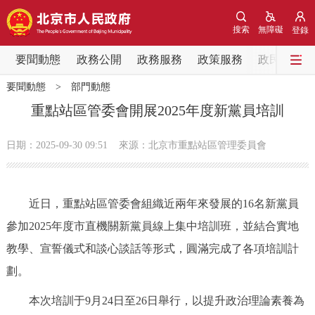
網站地圖
搜索
無障礙
登錄
要聞動態
要聞動態
政務公開
政務服務
政策服務
政民互動
要聞動態
>
部門動態
黨中央精神
國務院資訊
中央部委動態
重點站區管委會開展2025年度新黨員培訓
北京要聞
會議資訊
部門動態
日期：2025-09-30 09:51
來源：北京市重點站區管理委員會
各區熱點
近日，重點站區管委會組織近兩年來發展的16名新黨員
政務公開
參加2025年度市直機關新黨員線上集中培訓班，並結合實地
教學、宣誓儀式和談心談話等形式，圓滿完成了各項培訓計
市領導
機構職能
政策服務
劃。
政策兌現
政策解讀
回應關切
本次培訓于9月24日至26日舉行，以提升政治理論素養為