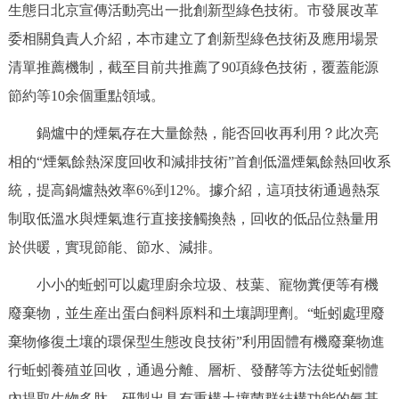
生態日北京宣傳活動亮出一批創新型綠色技術。市發展改革
決策公開
專題公開
委相關負責人介紹，本市建立了創新型綠色技術及應用場景
政務服務
清單推薦機制，截至目前共推薦了90項綠色技術，覆蓋能源
節約等10余個重點領域。
個人服務
法人服務
部門服務
鍋爐中的煙氣存在大量餘熱，能否回收再利用？此次亮
相的“煙氣餘熱深度回收和減排技術”首創低溫煙氣餘熱回收系
便民服務
利企服務
投資項目
統，提高鍋爐熱效率6%到12%。據介紹，這項技術通過熱泵
制取低溫水與煙氣進行直接接觸換熱，回收的低品位熱量用
仲介服務
陽光政務
於供暖，實現節能、節水、減排。
政民互動
小小的蚯蚓可以處理廚余垃圾、枝葉、寵物糞便等有機
12345網上接訴即辦
我要諮詢
我要建議
廢棄物，並生産出蛋白飼料原料和土壤調理劑。“蚯蚓處理廢
棄物修復土壤的環保型生態改良技術”利用固體有機廢棄物進
參與調查
線上訪談
圖説互動
行蚯蚓養殖並回收，通過分離、層析、發酵等方法從蚯蚓體
內提取生物多肽，研製出具有重構土壤菌群結構功能的氨基