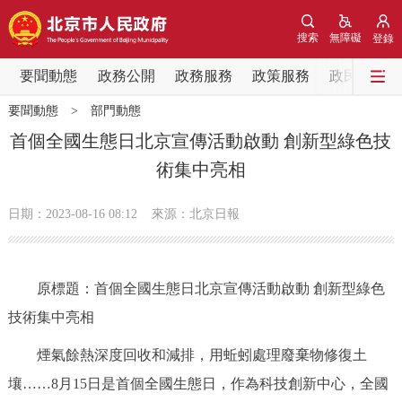
網站地圖
搜索
無障礙
登錄
要聞動態
要聞動態
政務公開
政務服務
政策服務
政民互動
要聞動態
>
部門動態
黨中央精神
國務院資訊
中央部委動態
首個全國生態日北京宣傳活動啟動 創新型綠色技
術集中亮相
北京要聞
會議資訊
部門動態
日期：2023-08-16 08:12
來源：北京日報
各區熱點
政務公開
原標題：首個全國生態日北京宣傳活動啟動 創新型綠色
技術集中亮相
市領導
機構職能
政策服務
煙氣餘熱深度回收和減排，用蚯蚓處理廢棄物修復土
政策兌現
政策解讀
回應關切
壤……8月15日是首個全國生態日，作為科技創新中心，全國