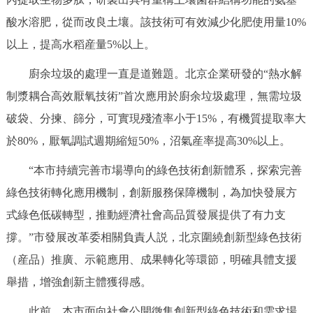
走進北京
酸水溶肥，從而改良土壤。該技術可有效減少化肥使用量10%
北京概況
十六區概覽
人文北京
以上，提高水稻産量5%以上。
廚余垃圾的處理一直是道難題。北京企業研發的“熱水解
綠色北京
圖説北京
視頻北京
制漿耦合高效厭氧技術”首次應用於廚余垃圾處理，無需垃圾
破袋、分揀、篩分，可實現殘渣率小于15%，有機質提取率大
多語種
於80%，厭氧調試週期縮短50%，沼氣産率提高30%以上。
ENGLISH
한국어
日本語
“本市持續完善市場導向的綠色技術創新體系，探索完善
綠色技術轉化應用機制，創新服務保障機制，為加快發展方
DEUTSCH
FRANÇAIS
РУССКИЙ ЯЗЫК
式綠色低碳轉型，推動經濟社會高品質發展提供了有力支
ESPAÑOL
PORTUGUÊS
撐。”市發展改革委相關負責人説，北京圍繞創新型綠色技術
العربية
（産品）推廣、示範應用、成果轉化等環節，明確具體支援
ITALIANO
舉措，增強創新主體獲得感。
此前，本市面向社會公開徵集創新型綠色技術和需求場