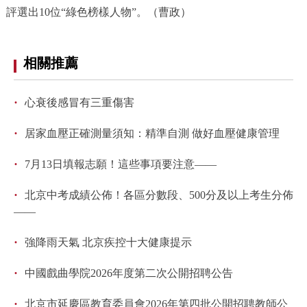
評選出10位“綠色榜樣人物”。（曹政）
相關推薦
·
心衰後感冒有三重傷害
·
居家血壓正確測量須知：精準自測 做好血壓健康管理
·
7月13日填報志願！這些事項要注意——
·
北京中考成績公佈！各區分數段、500分及以上考生分佈
——
·
強降雨天氣 北京疾控十大健康提示
·
中國戲曲學院2026年度第二次公開招聘公告
·
北京市延慶區教育委員會2026年第四批公開招聘教師公