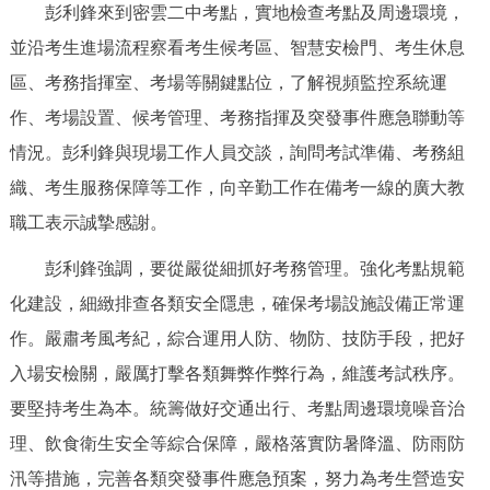
彭利鋒來到密雲二中考點，實地檢查考點及周邊環境，
決策公開
專題公開
並沿考生進場流程察看考生候考區、智慧安檢門、考生休息
政務服務
區、考務指揮室、考場等關鍵點位，了解視頻監控系統運
作、考場設置、候考管理、考務指揮及突發事件應急聯動等
個人服務
法人服務
部門服務
情況。彭利鋒與現場工作人員交談，詢問考試準備、考務組
織、考生服務保障等工作，向辛勤工作在備考一線的廣大教
便民服務
利企服務
投資項目
職工表示誠摯感謝。
彭利鋒強調，要從嚴從細抓好考務管理。強化考點規範
仲介服務
陽光政務
化建設，細緻排查各類安全隱患，確保考場設施設備正常運
政民互動
作。嚴肅考風考紀，綜合運用人防、物防、技防手段，把好
入場安檢關，嚴厲打擊各類舞弊作弊行為，維護考試秩序。
12345網上接訴即辦
我要諮詢
我要建議
要堅持考生為本。統籌做好交通出行、考點周邊環境噪音治
理、飲食衛生安全等綜合保障，嚴格落實防暑降溫、防雨防
參與調查
線上訪談
圖説互動
汛等措施，完善各類突發事件應急預案，努力為考生營造安