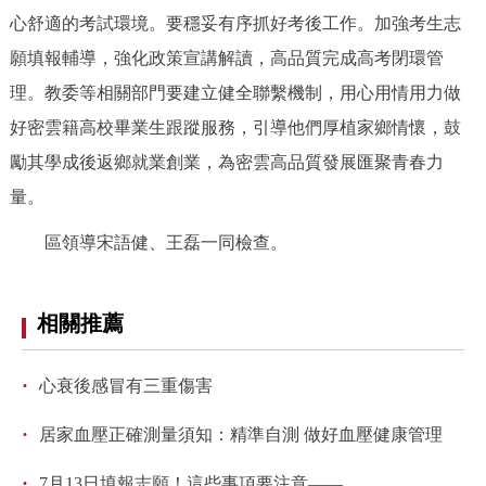
走進北京
心舒適的考試環境。要穩妥有序抓好考後工作。加強考生志
願填報輔導，強化政策宣講解讀，高品質完成高考閉環管
北京概況
十六區概覽
人文北京
理。教委等相關部門要建立健全聯繫機制，用心用情用力做
好密雲籍高校畢業生跟蹤服務，引導他們厚植家鄉情懷，鼓
綠色北京
圖説北京
視頻北京
勵其學成後返鄉就業創業，為密雲高品質發展匯聚青春力
多語種
量。
ENGLISH
한국어
日本語
區領導宋語健、王磊一同檢查。
DEUTSCH
FRANÇAIS
РУССКИЙ ЯЗЫК
相關推薦
ESPAÑOL
PORTUGUÊS
العربية
·
心衰後感冒有三重傷害
ITALIANO
·
居家血壓正確測量須知：精準自測 做好血壓健康管理
·
7月13日填報志願！這些事項要注意——