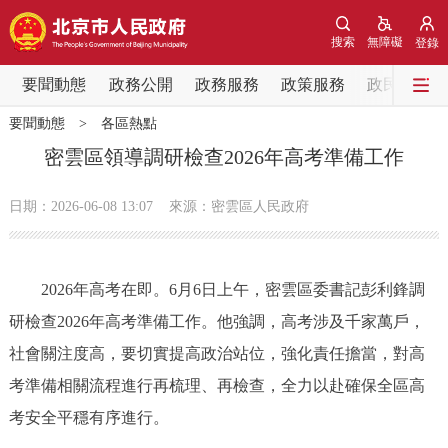
網站地圖
搜索
無障礙
登錄
要聞動態
要聞動態
政務公開
政務服務
政策服務
政民互動
要聞動態
>
各區熱點
黨中央精神
國務院資訊
中央部委動態
密雲區領導調研檢查2026年高考準備工作
北京要聞
會議資訊
部門動態
日期：2026-06-08 13:07
來源：密雲區人民政府
各區熱點
2026年高考在即。6月6日上午，密雲區委書記彭利鋒調
政務公開
研檢查2026年高考準備工作。他強調，高考涉及千家萬戶，
社會關注度高，要切實提高政治站位，強化責任擔當，對高
市領導
機構職能
政策服務
考準備相關流程進行再梳理、再檢查，全力以赴確保全區高
政策兌現
政策解讀
回應關切
考安全平穩有序進行。