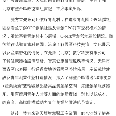
協同發展新篇章。天津市西青區政協黨組書記、主席于強，
決策公開
專題公開
北京市豐台區政協黨組書記、主席李嵐出席。
政務服務
雙方首先來到10號線青創村，在進東青創園·OPC創業社
區察看並了解OPC創業社區及青創OPC訂單交易模式的情
個人服務
法人服務
部門服務
況，沿途察看青創村中心廣場、Q-park青創營地建設情況。隨
後前往花鄉青旅科創園，沿途了解園區科技交流、文化展示
便民服務
利企服務
投資項目
以及産業孵化的情況，在允康（北京）數字科技有限公司，
了解健康體檢設備研發、智慧健康管理服務等情況。天津市
仲介服務
陽光政務
西青區代表團一行通過實地察看園區整體佈局、産業載體建
政民互動
設及青年創業生態打造情況，深入了解豐台區通過“城市更新
+産業煥新”雙輪驅動盤活高品質産業空間、搭建創業服務體
12345網上接訴即辦
我要諮詢
我要建議
系、引育留用青年人才等方面的創新實踐，對其以低成本、
輕資産、高賦能模式助力青年創業的做法給予肯定。
參與調查
線上訪談
圖説互動
隨後，雙方來到天壇智慧醫工産業園，結合沙盤了解産