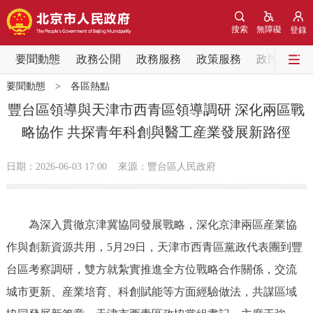
網站地圖
搜索
無障礙
登錄
要聞動態
要聞動態
政務公開
政務服務
政策服務
政民互動
要聞動態
>
各區熱點
黨中央精神
國務院資訊
中央部委動態
豐台區領導與天津市西青區領導調研 深化兩區戰
略協作 共探青年科創與醫工産業發展新路徑
北京要聞
會議資訊
部門動態
日期：2026-06-03 17:00
來源：豐台區人民政府
各區熱點
政務公開
為深入貫徹京津冀協同發展戰略，深化京津兩區産業協
作與創新資源共用，5月29日，天津市西青區黨政代表團到豐
市領導
機構職能
政策服務
台區考察調研，雙方就紮實推進全方位戰略合作關係，交流
政策兌現
政策解讀
回應關切
城市更新、産業培育、科創賦能等方面經驗做法，共謀區域