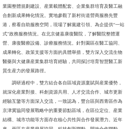
走進北京
業園整體規劃建設、産業載體配套、企業集群培育及醫工融
合創新成果轉化情況。實地參觀了新村街道營商服務先豐
北京概況
十六區概覽
人文北京
港，察看自助服務空間，現場了解黨建引領、為企提供“一站
式”政務服務情況。在北京健嘉康復醫院，了解醫院整體運
綠色北京
圖説北京
視頻北京
營、康復醫療設備、診療服務情況。針對園區在醫工協同、
多語種
成果轉化、政策支援等方面的具體舉措，雙方深入交流生物
醫藥與大健康産業集群培育經驗，共同探討培育智慧醫工新
ENGLISH
한국어
日本語
質生産力的發展路徑。
DEUTSCH
FRANÇAIS
РУССКИЙ ЯЗЫК
調研過程中，雙方結合各自區域資源稟賦與産業優勢，
就深化産業對接、科創資源共用、人才交流合作、城市更新
ESPAÑOL
PORTUGUÊS
العربية
經驗互鑒等方面深入交流，一致認為，豐台區與西青區作為
京津冀協同發展戰略中的重要節點區域，在區位定位、産業
ITALIANO
結構、城市功能等方面存在核心共性與合作發展潛力。近年
來，兩區在産業發展協同、科技創新聯動、開放合作聯動、