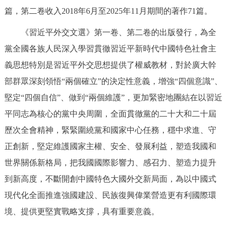
走進北京
篇，第二卷收入2018年6月至2025年11月期間的著作71篇。
北京概況
十六區概覽
人文北京
《習近平外交文選》第一卷、第二卷的出版發行，為全
黨全國各族人民深入學習貫徹習近平新時代中國特色社會主
綠色北京
圖説北京
視頻北京
義思想特別是習近平外交思想提供了權威教材，對於廣大幹
部群眾深刻領悟“兩個確立”的決定性意義，增強“四個意識”、
多語種
堅定“四個自信”、做到“兩個維護”，更加緊密地團結在以習近
ENGLISH
한국어
日本語
平同志為核心的黨中央周圍，全面貫徹黨的二十大和二十屆
歷次全會精神，緊緊圍繞黨和國家中心任務，穩中求進、守
DEUTSCH
FRANÇAIS
РУССКИЙ ЯЗЫК
正創新，堅定維護國家主權、安全、發展利益，塑造我國和
世界關係新格局，把我國國際影響力、感召力、塑造力提升
ESPAÑOL
PORTUGUÊS
العربية
到新高度，不斷開創中國特色大國外交新局面，為以中國式
現代化全面推進強國建設、民族復興偉業營造更有利國際環
ITALIANO
境、提供更堅實戰略支撐，具有重要意義。