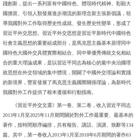
踐創新，提出一系列富有中國特色、體現時代精神、彰顯大
決策公開
專題公開
國擔當、引領人類發展進步潮流的新理念新主張新倡議，領
政務服務
導我國對外工作取得歷史性成就、發生歷史性變革，形成了
習近平外交思想。習近平外交思想是習近平新時代中國特色
個人服務
法人服務
部門服務
社會主義思想的重要組成部分，是馬克思主義基本原理同中
國特色大國外交具體實際相結合、同中華優秀傳統文化相結
便民服務
利企服務
投資項目
合的重大理論成果，是以習近平同志為核心的黨中央治國理
政思想在外交領域的集中體現，開闢了中國外交理論和實踐
仲介服務
陽光政務
的新境界，豐富發展了馬克思主義國際關係理論，為新時代
政民互動
我國對外工作提供了根本遵循和行動指南。
《習近平外交文選》第一卷、第二卷，收入習近平同志
12345網上接訴即辦
我要諮詢
我要建議
2013年1月至2025年11月期間關於對外工作最重要、最基本的
著作，按時間順序編排，共有報告、講話、演講、致辭等134
參與調查
線上訪談
圖説互動
篇。其中，第一卷收入2013年1月至2018年6月期間的著作63