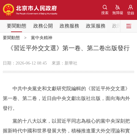
網站地圖
搜索
無障礙
登錄
要聞動態
要聞動態
政務公開
政務服務
政策服務
政民互動
要聞動態
>
黨中央精神
黨中央精神
國務院資訊
中央部委動態
《習近平外交文選》第一卷、第二卷出版發行
北京要聞
會議資訊
部門動態
日期：2026-06-12 08:45
來源：新華社
各區熱點
中共中央黨史和文獻研究院編輯的《習近平外交文選》
政務公開
第一卷、第二卷，近日由中央文獻出版社出版，面向海內外
發行。
市領導
機構職能
政策服務
黨的十八大以來，以習近平同志為核心的黨中央深刻把
政策兌現
政策解讀
回應關切
握新時代中國和世界發展大勢，積極推進重大外交理論和實