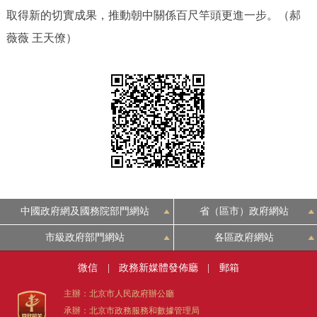
取得新的切實成果，推動朝中關係百尺竿頭更進一步。
（郝
回到頂部
薇薇 王天僚）
中國政府網及國務院部門網站
省（區市）政府網站
市級政府部門網站
各區政府網站
微信
|
政務新媒體發佈廳
|
郵箱
主辦：北京市人民政府辦公廳
承辦：北京市政務服務和數據管理局