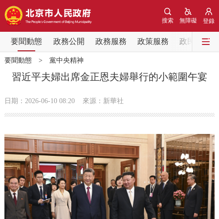
網站地圖
搜索
無障礙
登錄
要聞動態
要聞動態
政務公開
政務服務
政策服務
政民互動
要聞動態
>
黨中央精神
黨中央精神
國務院資訊
中央部委動態
習近平夫婦出席金正恩夫婦舉行的小範圍午宴
北京要聞
會議資訊
部門動態
日期：2026-06-10 08:20
來源：新華社
各區熱點
政務公開
市領導
機構職能
政策服務
政策兌現
政策解讀
回應關切