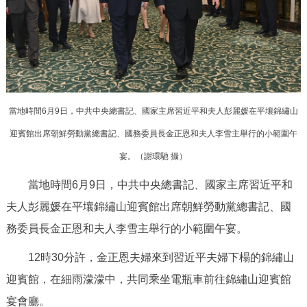
決策公開
專題公開
政務服務
個人服務
法人服務
部門服務
當地時間6月9日，中共中央總書記、國家主席習近平和夫人彭麗媛在平壤錦繡山
便民服務
利企服務
投資項目
迎賓館出席朝鮮勞動黨總書記、國務委員長金正恩和夫人李雪主舉行的小範圍午
宴。（
謝環馳 攝）
仲介服務
陽光政務
當地時間6月9日，中共中央總書記、國家主席習近平和
政民互動
夫人彭麗媛在平壤錦繡山迎賓館出席朝鮮勞動黨總書記、國
務委員長金正恩和夫人李雪主舉行的小範圍午宴。
12345網上接訴即辦
我要諮詢
我要建議
12時30分許，金正恩夫婦來到習近平夫婦下榻的錦繡山
迎賓館，在細雨濛濛中，共同乘坐電瓶車前往錦繡山迎賓館
參與調查
線上訪談
圖説互動
宴會廳。