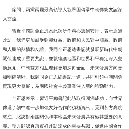
走進北京
席間，兩黨兩國最高領導人就鞏固傳承中朝傳統友誼深
北京概況
十六區概覽
人文北京
入交流。
習近平感謝金正恩為此訪所作精心週到安排，表示通過
綠色北京
圖説北京
視頻北京
此訪，我們更加感受到朝鮮黨、政府和人民對中國黨、政府
多語種
和人民的熱情和友誼。我同金正恩總書記就發展新時代中朝
關係達成了重要共識，並就維護地區和世界和平穩定深入交
ENGLISH
한국어
日本語
換意見。中朝雙方相互理解更加深刻全面，未來發展方向更
加明確清晰。我願同金正恩總書記一道，共同引領中朝關係
DEUTSCH
FRANÇAIS
РУССКИЙ ЯЗЫК
實現更大發展，為兩國社會主義事業注入新的強勁動力。
ESPAÑOL
PORTUGUÊS
العربية
金正恩表示，習近平總書記此訪取得圓滿成功，向世界
傳遞了朝中進一步加強友好合作的積極資訊，受到各方高度
ITALIANO
關注。此訪對兩國關係和本地區未來發展具有極其重要的意
義。朝方願認真落實好此訪達成的重要共識，促進兩國合作