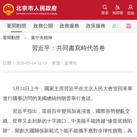
網站地圖
搜索
無障礙
登錄
要聞動態
要聞動態
政務公開
政務服務
政策服務
政民互動
要聞動態
>
黨中央精神
黨中央精神
國務院資訊
中央部委動態
習近平：共同書寫時代答卷
北京要聞
會議資訊
部門動態
日期：2026-05-14 12:19
來源：新華社
各區熱點
5月14日上午，國家主席習近平在北京人民大會堂同來華
政務公開
進行國事訪問的美國總統特朗普舉行會談。
市領導
機構職能
政策服務
習近平指出，當前百年變局加速演進，國際形勢變亂交
織，世界又走到新的十字路口，中美能不能跨越“修昔底德陷
政策兌現
政策解讀
回應關切
阱”，開創大國關係新範式？能不能攜手應對全球性挑戰，為