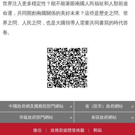
世界注入更多穩定性？能不能著眼兩國人民福祉和人類前途
決策公開
專題公開
命運，共同開創兩國關係的美好未來？這些是歷史之問、世
政務服務
界之問、人民之問，也是大國領導人需要共同書寫的時代答
卷。
個人服務
法人服務
部門服務
便民服務
利企服務
投資項目
仲介服務
陽光政務
政民互動
12345網上接訴即辦
我要諮詢
我要建議
中國政府網及國務院部門網站
省（區市）政府網站
市級政府部門網站
各區政府網站
參與調查
線上訪談
圖説互動
微信
|
政務新媒體發佈廳
|
郵箱