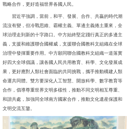
走進北京
戰略合作，更好造福世界各國人民。
習近平強調，當前，和平、發展、合作、共贏的時代潮
北京概況
十六區概覽
人文北京
流沒有變，但冷戰思維、霸權主義、單邊主義捲土重來，全
球治理走到新的十字路口。中方始終堅定踐行真正的多邊主
綠色北京
圖説北京
視頻北京
義，支援和維護聯合國權威，支援聯合國教科文組織在全球
多語種
治理中發揮重要作用。中方願同聯合國教科文組織一道落實
好四大全球倡議，讓各國人民共用教育、科學、文化發展成
ENGLISH
한국어
日本語
果，更好應對人類社會面臨的共同挑戰，攜手推動構建人類
命運共同體。雙方要深化人工智慧、開放科學、數字教育等
DEUTSCH
FRANÇAIS
РУССКИЙ ЯЗЫК
合作，倡導尊重世界文明多樣性，推動不同文明相互尊重、
ESPAÑOL
PORTUGUÊS
العربية
和諧共處，加強同全球南方國家合作，推動文化遺産保護和
文明交流互鑒。
ITALIANO