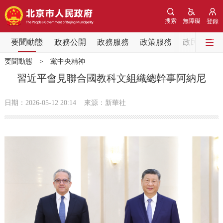
網站地圖
搜索
無障礙
登錄
要聞動態
要聞動態
政務公開
政務服務
政策服務
政民互動
要聞動態
>
黨中央精神
黨中央精神
國務院資訊
中央部委動態
習近平會見聯合國教科文組織總幹事阿納尼
北京要聞
會議資訊
部門動態
日期：2026-05-12 20:14
來源：新華社
各區熱點
政務公開
市領導
機構職能
政策服務
政策兌現
政策解讀
回應關切