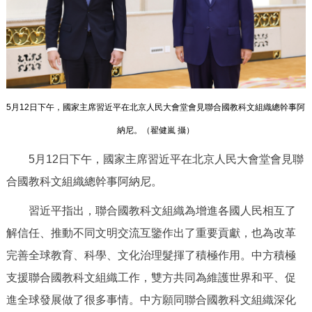
決策公開
專題公開
政務服務
個人服務
法人服務
部門服務
5月12日下午，國家主席習近平在北京人民大會堂會見聯合國教科文組織總幹事阿
便民服務
利企服務
投資項目
納尼。（
翟健嵐 攝
）
5月12日下午，國家主席習近平在北京人民大會堂會見聯
仲介服務
陽光政務
合國教科文組織總幹事阿納尼。
政民互動
習近平指出，聯合國教科文組織為增進各國人民相互了
解信任、推動不同文明交流互鑒作出了重要貢獻，也為改革
12345網上接訴即辦
我要諮詢
我要建議
完善全球教育、科學、文化治理髮揮了積極作用。中方積極
支援聯合國教科文組織工作，雙方共同為維護世界和平、促
參與調查
線上訪談
圖説互動
進全球發展做了很多事情。中方願同聯合國教科文組織深化