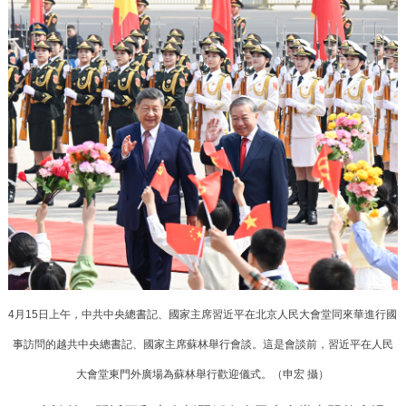
4月15日上午，中共中央總書記、國家主席習近平在北京人民大會堂同來華進行國
事訪問的越共中央總書記、國家主席蘇林舉行會談。這是會談前，習近平在人民
大會堂東門外廣場為蘇林舉行歡迎儀式。（申宏 攝）