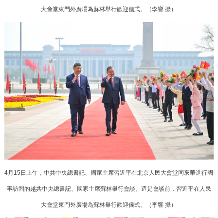
大會堂東門外廣場為蘇林舉行歡迎儀式。（李響 攝）
4月15日上午，中共中央總書記、國家主席習近平在北京人民大會堂同來華進行國
事訪問的越共中央總書記、國家主席蘇林舉行會談。這是會談前，習近平在人民
大會堂東門外廣場為蘇林舉行歡迎儀式。（李響 攝）