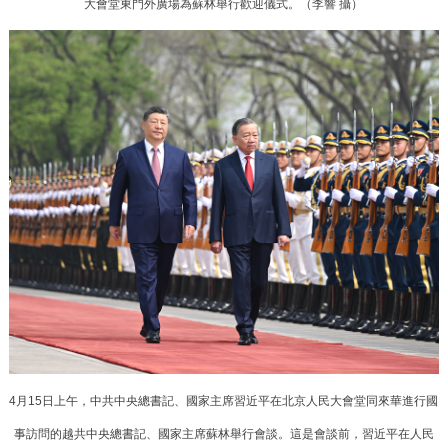
大會堂東門外廣場為蘇林舉行歡迎儀式。（李響 攝）
4月15日上午，中共中央總書記、國家主席習近平在北京人民大會堂同來華進行國
事訪問的越共中央總書記、國家主席蘇林舉行會談。這是會談前，習近平在人民