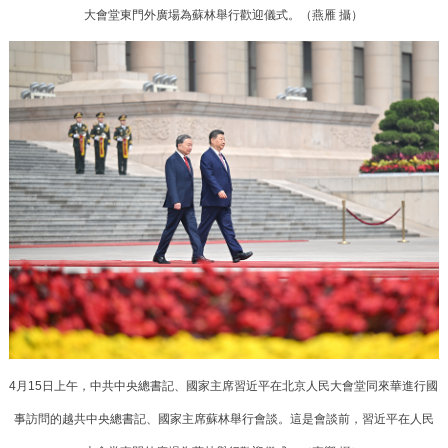
大會堂東門外廣場為蘇林舉行歡迎儀式。（燕雁 攝）
4月15日上午，中共中央總書記、國家主席習近平在北京人民大會堂同來華進行國
事訪問的越共中央總書記、國家主席蘇林舉行會談。這是會談前，習近平在人民