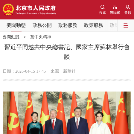
網站地圖
搜索
無障礙
登錄
要聞動態
要聞動態
政務公開
政務服務
政策服務
政民互動
要聞動態
>
黨中央精神
黨中央精神
國務院資訊
中央部委動態
習近平同越共中央總書記、國家主席蘇林舉行會
談
北京要聞
會議資訊
部門動態
日期：2026-04-15 17:45
來源：新華社
各區熱點
政務公開
市領導
機構職能
政策服務
政策兌現
政策解讀
回應關切