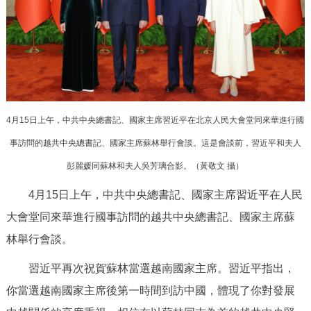
決策公開
專題公開
政務服務
個人服務
法人服務
部門服務
4月15日上午，中共中央總書記、國家主席習近平在北京人民大會堂同來華進行國
便民服務
利企服務
投資項目
事訪問的越共中央總書記、國家主席蘇林舉行會談。這是會談前，習近平和夫人
彭麗媛同蘇林和夫人吳芳璃合影。（黃敬文 攝）
仲介服務
陽光政務
4月15日上午，中共中央總書記、國家主席習近平在人民
政民互動
大會堂同來華進行國事訪問的越共中央總書記、國家主席蘇
林舉行會談。
12345網上接訴即辦
我要諮詢
我要建議
習近平再次祝賀蘇林當選越南國家主席。習近平指出，
參與調查
線上訪談
圖説互動
你當選越南國家主席後第一時間到訪中國，體現了你對發展