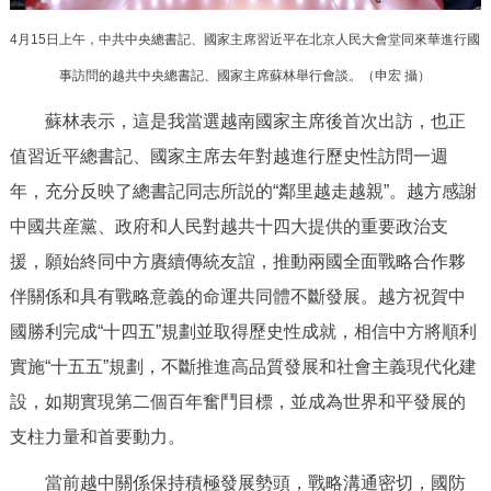
4月15日上午，中共中央總書記、國家主席習近平在北京人民大會堂同來華進行國
事訪問的越共中央總書記、國家主席蘇林舉行會談。（申宏 攝）
蘇林表示，這是我當選越南國家主席後首次出訪，也正
值習近平總書記、國家主席去年對越進行歷史性訪問一週
年，充分反映了總書記同志所説的“鄰里越走越親”。越方感謝
中國共産黨、政府和人民對越共十四大提供的重要政治支
援，願始終同中方賡續傳統友誼，推動兩國全面戰略合作夥
伴關係和具有戰略意義的命運共同體不斷發展。越方祝賀中
國勝利完成“十四五”規劃並取得歷史性成就，相信中方將順利
實施“十五五”規劃，不斷推進高品質發展和社會主義現代化建
設，如期實現第二個百年奮鬥目標，並成為世界和平發展的
支柱力量和首要動力。
當前越中關係保持積極發展勢頭，戰略溝通密切，國防