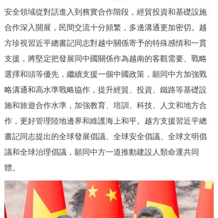
安全領域從對話進入到務實合作階段，經貿投資和基礎設施
合作深入開展，民間交流十分頻繁，多邊溝通更加密切。越
方珍視習近平總書記同志對越中關係寄予的特殊感情和一貫
支援，將堅定把發展同中國關係作為越南的客觀需要、戰略
選擇和頭等優先，繼續支援一個中國政策，願同中方加強戰
略溝通和高水準戰略協作，提升經貿、投資、鐵路等基礎設
施和旅遊合作水準，加強教育、培訓、科技、人文和地方合
作，更好管理陸地邊界和維護海上和平。越方支援習近平總
書記同志提出的全球發展倡議、全球安全倡議、全球文明倡
議和全球治理倡議，願同中方一道推動建設人類命運共同
體。