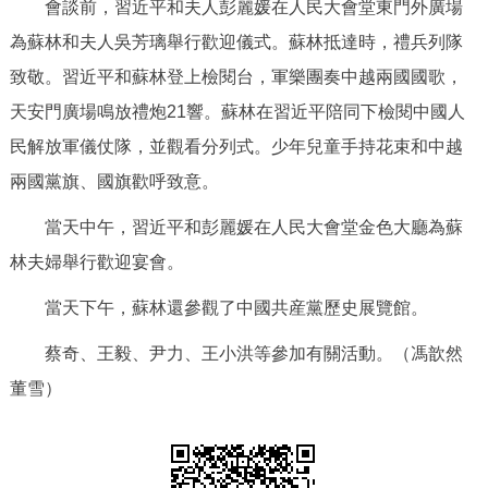
會談前，習近平和夫人彭麗媛在人民大會堂東門外廣場
為蘇林和夫人吳芳璃舉行歡迎儀式。蘇林抵達時，禮兵列隊
致敬。習近平和蘇林登上檢閱台，軍樂團奏中越兩國國歌，
天安門廣場鳴放禮炮21響。蘇林在習近平陪同下檢閱中國人
民解放軍儀仗隊，並觀看分列式。少年兒童手持花束和中越
兩國黨旗、國旗歡呼致意。
當天中午，習近平和彭麗媛在人民大會堂金色大廳為蘇
林夫婦舉行歡迎宴會。
當天下午，蘇林還參觀了中國共産黨歷史展覽館。
蔡奇、王毅、尹力、王小洪等參加有關活動。
（馮歆然
董雪）