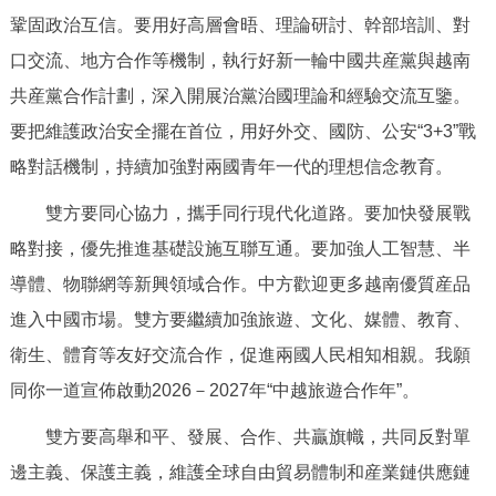
鞏固政治互信。要用好高層會晤、理論研討、幹部培訓、對
回到頂部
口交流、地方合作等機制，執行好新一輪中國共産黨與越南
共産黨合作計劃，深入開展治黨治國理論和經驗交流互鑒。
要把維護政治安全擺在首位，用好外交、國防、公安“3+3”戰
略對話機制，持續加強對兩國青年一代的理想信念教育。
雙方要同心協力，攜手同行現代化道路。要加快發展戰
略對接，優先推進基礎設施互聯互通。要加強人工智慧、半
導體、物聯網等新興領域合作。中方歡迎更多越南優質産品
進入中國市場。雙方要繼續加強旅遊、文化、媒體、教育、
衛生、體育等友好交流合作，促進兩國人民相知相親。我願
同你一道宣佈啟動2026－2027年“中越旅遊合作年”。
雙方要高舉和平、發展、合作、共贏旗幟，共同反對單
邊主義、保護主義，維護全球自由貿易體制和産業鏈供應鏈