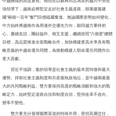
中越關係的高度重視。相信在以蘇林同志為首的越共中央堅
走進北京
強領導下，越南必將堅定走好社會主義道路，朝著建黨建
北京概況
十六區概覽
人文北京
國“兩個一百年”奮鬥目標砥礪奮進。無論國際形勢如何變化，
中方始終將越南作為周邊外交優先方向，願同越方秉持初
綠色北京
圖説北京
視頻北京
心、賡續友誼，團結協作、相互支援，繼續按照“六個更”總體
目標，高品質推進全面戰略合作，加快構建更高水準具有戰
多語種
略意義的中越命運共同體，為推動構建人類命運共同體作出
ENGLISH
한국어
日本語
更大貢獻。
習近平強調，黨的領導是社會主義的最本質特徵和最大
DEUTSCH
FRANÇAIS
РУССКИЙ ЯЗЫК
優勢。捍衛社會主義制度和共産黨執政地位，是中越兩黨最
大的共同戰略利益。雙方要保持高度的戰略清醒和強大的戰
ESPAÑOL
PORTUGUÊS
العربية
略定力，始終堅定道路自信和制度自信，堅持改革不改向、
變革不變色。
ITALIANO
雙方要充分發揮黨際渠道的特殊作用，密切高層交往，