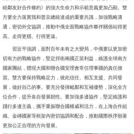
走進北京
睦鄰友好合作條約》的強大生命力和示範意義更加凸顯。雙
方要全力落實我和普京總統達成的重要共識，加強戰略溝
北京概況
十六區概覽
人文北京
通，密切外交協調，推動中俄全面戰略協作夥伴關係站得更
綠色北京
圖説北京
視頻北京
高、走得更穩、行得更遠。
習近平強調，面對百年未有之大變局，中俄要以更加密
多語種
切有力的戰略協作，堅定捍衛兩國正當利益，維護全球南方
ENGLISH
한국어
日本語
國家團結，體現大國和聯合國安理會常任理事國的責任擔
當。雙方要保持戰略定力，彼此信任、相互支援、共同發
DEUTSCH
FRANÇAIS
РУССКИЙ ЯЗЫК
展，做好自己的事。要充分發揮毗鄰和互補優勢，深化全方
位合作，提升各自發展韌性。要加強多邊協作，堅定維護和
ESPAÑOL
PORTUGUÊS
العربية
踐行多邊主義，攜手重振聯合國權威和活力，在上海合作組
織、金磚國家等框架內密切協調和配合，推動國際秩序朝著
ITALIANO
更加公正合理的方向發展。