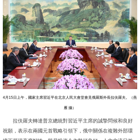
回到頂部
4月15日上午，國家主席習近平在北京人民大會堂會見俄羅斯外長拉伕羅夫。（
燕
雁 攝
）
拉伕羅夫轉達普京總統對習近平主席的誠摯問候和良好
祝願，表示在兩國元首戰略引領下，俄中關係在複雜外部環