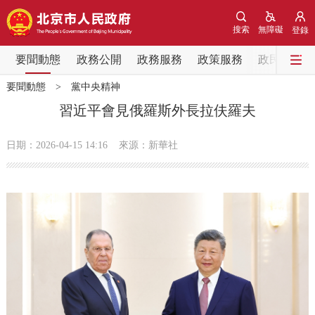
網站地圖
搜索
無障礙
登錄
要聞動態
要聞動態
政務公開
政務服務
政策服務
政民互動
要聞動態
>
黨中央精神
黨中央精神
國務院資訊
中央部委動態
習近平會見俄羅斯外長拉伕羅夫
北京要聞
會議資訊
部門動態
日期：2026-04-15 14:16
來源：新華社
各區熱點
政務公開
市領導
機構職能
政策服務
政策兌現
政策解讀
回應關切