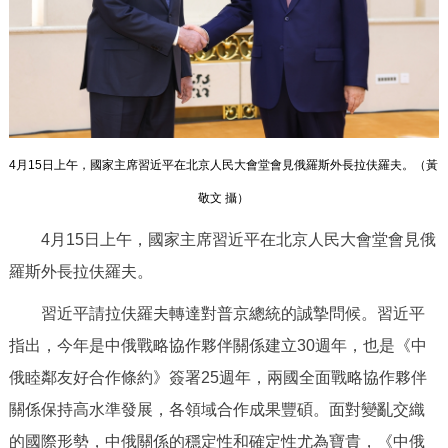
決策公開
專題公開
政務服務
個人服務
法人服務
部門服務
4月15日上午，國家主席習近平在北京人民大會堂會見俄羅斯外長拉伕羅夫。（
黃
便民服務
利企服務
投資項目
敬文 攝
）
4月15日上午，國家主席習近平在北京人民大會堂會見俄
仲介服務
陽光政務
羅斯外長拉伕羅夫。
政民互動
習近平請拉伕羅夫轉達對普京總統的誠摯問候。習近平
指出，今年是中俄戰略協作夥伴關係建立30週年，也是《中
12345網上接訴即辦
我要諮詢
我要建議
俄睦鄰友好合作條約》簽署25週年，兩國全面戰略協作夥伴
參與調查
線上訪談
圖説互動
關係保持高水準發展，各領域合作成果豐碩。面對變亂交織
的國際形勢，中俄關係的穩定性和確定性尤為寶貴，《中俄